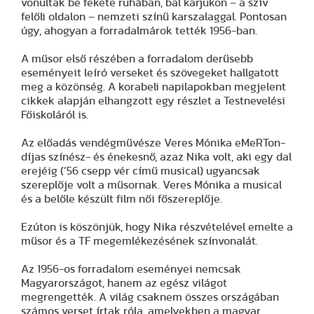
vonultak be fekete ruhában, bal karjukon – a szív
felőli oldalon – nemzeti színű karszalaggal. Pontosan
úgy, ahogyan a forradalmárok tették 1956-ban.
A műsor első részében a forradalom derűsebb
eseményeit leíró verseket és szövegeket hallgatott
meg a közönség. A korabeli napilapokban megjelent
cikkek alapján elhangzott egy részlet a Testnevelési
Főiskoláról is.
Az előadás vendégművésze Veres Mónika eMeRTon-
díjas színész- és énekesnő, azaz Nika volt, aki egy dal
erejéig (’56 csepp vér című musical) ugyancsak
szereplője volt a műsornak. Veres Mónika a musical
és a belőle készült film női főszereplője.
Ezúton is köszönjük, hogy Nika részvételével emelte a
műsor és a TF megemlékezésének színvonalát.
Az 1956-os forradalom eseményei nemcsak
Magyarországot, hanem az egész világot
megrengették. A világ csaknem összes országában
számos verset írtak róla, amelyekben a magyar