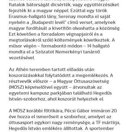
fiatalok bátorságát dicsérték, vagy együttérzésüket
fejezték ki a magyar néppel. Ezúttal egy török
Erasmus-hallgató lány, Serenay mondta el saját
nyelvén a „Budapesti levél” című verset, amelynek
magyar fordítását a kivetítőn olvashatta a közönség.
Ezt követően a forradalom végnapjairól és a
megtorlásokról szóló költemények következtek. A
műsor végén – formabontó módon – 14 hallgató
mondta el a Szózatot Nemerkényi tanárnő
vezetésével.
Az Athén teremben tartott előadás után
koszorúzásokkal folytatódott a megemlékezés. A
résztvevők először – a Magyar Öttusaszövetség
(MÖSZ) képviselőivel együtt – átvonultak az
egyetemi kampusz parkjában található Hegedűs
István-szoborhoz, ahol koszorút helyeztek el.
A MÖSZ korábbi főtitkára, Pécsi Gábor immáron 20
éve hozza el ismerőseit a szoborhoz, amelyet az
öttusasport egykori nagy reménysége, a TF mártírja,
Hegedűs István emlékére állítottak. A sportember