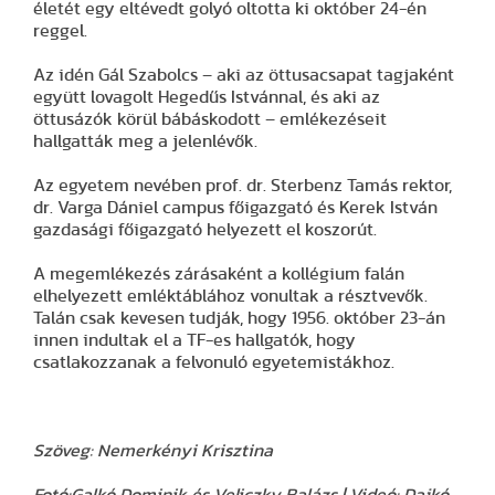
életét egy eltévedt golyó oltotta ki október 24-én
reggel.
Az idén Gál Szabolcs – aki az öttusacsapat tagjaként
együtt lovagolt Hegedűs Istvánnal, és aki az
öttusázók körül bábáskodott – emlékezéseit
hallgatták meg a jelenlévők.
Az egyetem nevében prof. dr. Sterbenz Tamás rektor,
dr. Varga Dániel campus főigazgató és Kerek István
gazdasági főigazgató helyezett el koszorút.
A megemlékezés zárásaként a kollégium falán
elhelyezett emléktáblához vonultak a résztvevők.
Talán csak kevesen tudják, hogy 1956. október 23-án
innen indultak el a TF-es hallgatók, hogy
csatlakozzanak a felvonuló egyetemistákhoz.
Szöveg: Nemerkényi Krisztina
Fotó:Galkó Dominik és Veliczky Balázs | Videó: Dajkó