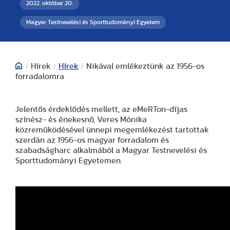
2022. október 20.
Magyar Testnevelési és Sporttudományi Egyetem
/
Hírek
/
Hírek
/
Nikával emlékeztünk az 1956-os
forradalomra
Jelentős érdeklődés mellett, az eMeRTon-díjas
színész- és énekesnő, Veres Mónika
közreműködésével ünnepi megemlékezést tartottak
szerdán az 1956-os magyar forradalom és
szabadságharc alkalmából a Magyar Testnevelési és
Sporttudományi Egyetemen.