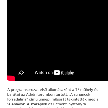
A programsorozat első állomásaként a TF műhely és
barátai az Athén teremben tartott, „A suhancok
forradalma” című ünnepi műsorát tekintették meg a
jelenlévők. A szereplők az Egmont-nyitányra