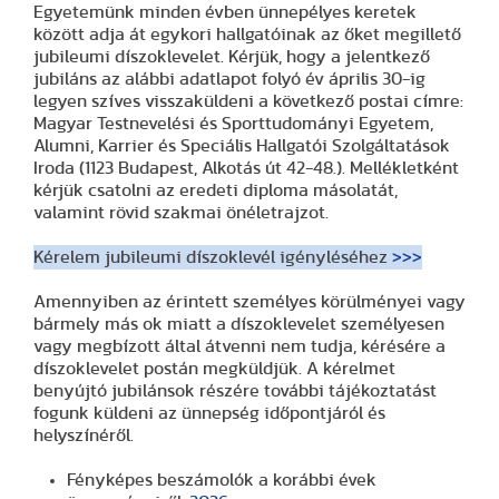
Egyetemünk minden évben ünnepélyes keretek
között adja át egykori hallgatóinak az őket megillető
jubileumi díszoklevelet. Kérjük, hogy a jelentkező
jubiláns az alábbi adatlapot folyó év április 30-ig
legyen szíves visszaküldeni a következő postai címre:
Magyar Testnevelési és Sporttudományi Egyetem,
Alumni, Karrier és Speciális Hallgatói Szolgáltatások
Iroda (1123 Budapest, Alkotás út 42-48.). Mellékletként
kérjük csatolni az eredeti diploma másolatát,
valamint rövid szakmai önéletrajzot.
Kérelem jubileumi díszoklevél igényléséhez
>>>
Amennyiben az érintett személyes körülményei vagy
bármely más ok miatt a díszoklevelet személyesen
vagy megbízott által átvenni nem tudja, kérésére a
díszoklevelet postán megküldjük. A kérelmet
benyújtó jubilánsok részére további tájékoztatást
fogunk küldeni az ünnepség időpontjáról és
helyszínéről.
Fényképes beszámolók a korábbi évek