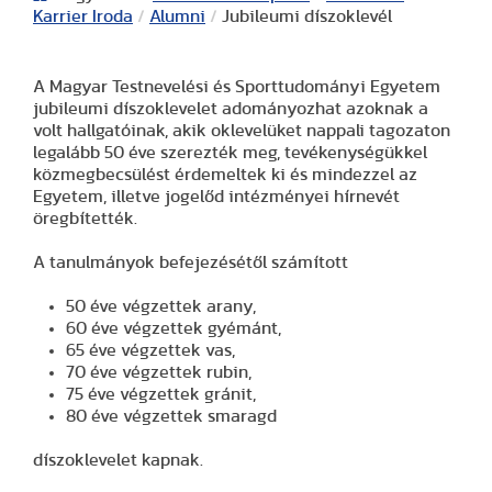
Karrier Iroda
/
Alumni
/
Jubileumi díszoklevél
A Magyar Testnevelési és Sporttudományi Egyetem
jubileumi díszoklevelet adományozhat azoknak a
volt hallgatóinak, akik oklevelüket nappali tagozaton
legalább 50 éve szerezték meg, tevékenységükkel
közmegbecsülést érdemeltek ki és mindezzel az
Egyetem, illetve jogelőd intézményei hírnevét
öregbítették.
A tanulmányok befejezésétől számított
50 éve végzettek arany,
60 éve végzettek gyémánt,
65 éve végzettek vas,
70 éve végzettek rubin,
75 éve végzettek gránit,
80 éve végzettek smaragd
díszoklevelet kapnak.