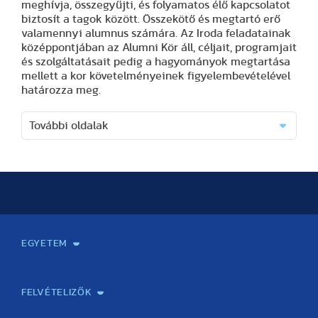
meghívja, összegyűjti, és folyamatos élő kapcsolatot
biztosít a tagok között. Összekötő és megtartó erő
valamennyi alumnus számára. Az Iroda feladatainak
középpontjában az Alumni Kör áll, céljait, programjait
és szolgáltatásait pedig a hagyományok megtartása
mellett a kor követelményeinek figyelembevételével
határozza meg.
További oldalak
EGYETEM
Kapcsolat
Elektronikus ügyintézés
Rektori köszöntő
Bemutatkozás, történet
Közérdekű adatok
Szervezeti felépítés
Testnevelési Egyetemért Alapítvány
Vezetők
Szenátus
Dokumentumok
Minőségbiztosítás
Dr. Koltai Jenő Sportközpont
Díjak, kitüntetések
Az egyetem testületei
Nemzetközi kapcsolatok
Könyvtár és Levéltár
Állásajánlatok
Alumni és Karrier Iroda
Partnerek
Projektek
Arculat
Rendezvények
Healthy Campus
TF Gym
Sportmedicina Központ
TF Nyári Táborok
FELVÉTELIZŐK
Gyakorlati felkészítés érettségire/felvételire testnevelés
Emelt szintű testnevelés szóbeli érettségire felkészítő
Felvettek! Tájékoztató gólyáknak!
Felvételi vizsga
Általános felvételi információk
Felvételi jelentkezés, határidők
Meghirdetett szakok felvételi információja
Előzetes kreditelismerési eljárás
Fizetési felület előzetes kreditelismerési eljáráshoz
Felvételivel kapcsolatos gyakran ismételt kérdések. (GYIK)
Kapcsolat