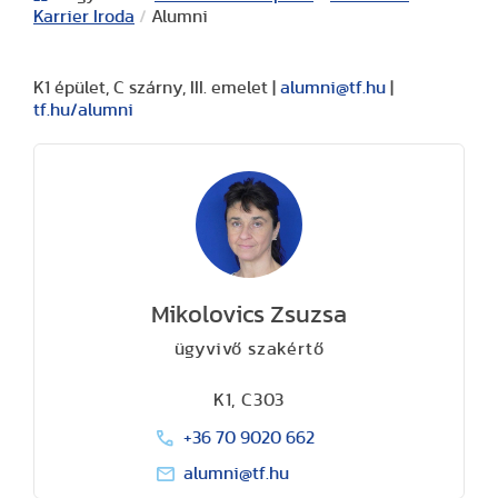
Karrier Iroda
/
Alumni
K1 épület, C szárny, III. emelet |
alumni@tf.hu
|
tf.hu/alumni
Mikolovics Zsuzsa
ügyvivő szakértő
K1, C303
+36 70 9020 662
alumni@tf.hu