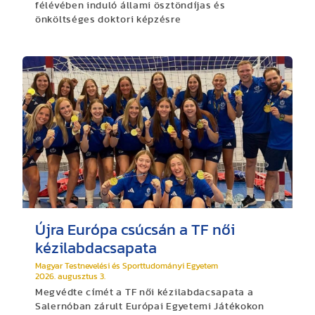
félévében induló állami ösztöndíjas és
önköltséges doktori képzésre
Újra Európa csúcsán a TF női
kézilabdacsapata
Magyar Testnevelési és Sporttudományi Egyetem
2026. augusztus 3.
Megvédte címét a TF női kézilabdacsapata a
Salernóban zárult Európai Egyetemi Játékokon