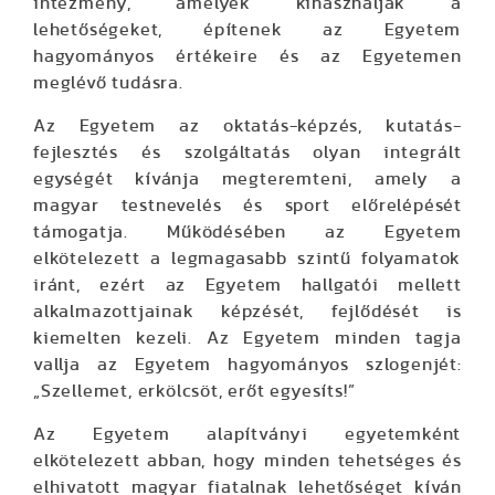
intézmény, amelyek kihasználják a
lehetőségeket, építenek az Egyetem
hagyományos értékeire és az Egyetemen
meglévő tudásra.
Az Egyetem az oktatás-képzés, kutatás-
fejlesztés és szolgáltatás olyan integrált
egységét kívánja megteremteni, amely a
magyar testnevelés és sport előrelépését
támogatja. Működésében az Egyetem
elkötelezett a legmagasabb szintű folyamatok
iránt, ezért az Egyetem hallgatói mellett
alkalmazottjainak képzését, fejlődését is
kiemelten kezeli. Az Egyetem minden tagja
vallja az Egyetem hagyományos szlogenjét:
„Szellemet, erkölcsöt, erőt egyesíts!”
Az Egyetem alapítványi egyetemként
elkötelezett abban, hogy minden tehetséges és
elhivatott magyar fiatalnak lehetőséget kíván