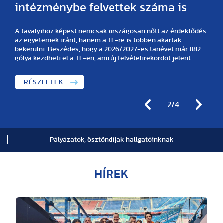
intézménybe felvettek száma is
A tavalyihoz képest nemcsak országosan nőtt az érdeklődés
az egyetemek iránt, hanem a TF-re is többen akartak
bekerülni. Beszédes, hogy a 2026/2027-es tanévet már 1182
gólya kezdheti el a TF-en, ami új felvételirekordot jelent.
RÉSZLETEK
2/4
Pályázatok, ösztöndíjak hallgatóinknak
HÍREK