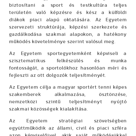
biztosítani a sport és testkultúra teljes
területén való képzésre és kész a külföldi
diákok piaci alapú oktatására. Az Egyetem
szervezeti struktúrája, képzési szerkezete és
gazdálkodása szakmai alapokon, a hatékony
működés követelménye szerint valósul meg.
Az Egyetem sportegyetemként képviseli a
szisztematikus felkészülés és munka
fontosságát, a sportolókhoz hasonlóan méri és
fejleszti az ott dolgozók teljesítményét.
Az Egyetem célja a magyar sportért tenni képes
szakemberek alkalmazása, ösztönzése,
nemzetközi szintű teljesítményt nyújtó
szakmai közösségek kialakítása.
Az Egyetem stratégiai szövetségben
együttműködik az állami, civil és piaci szféra
azon képviselőivel, akik saját működésükkel