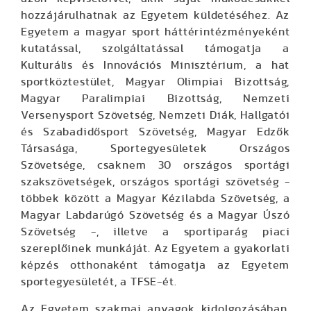
hozzájárulhatnak az Egyetem küldetéséhez. Az
Egyetem a magyar sport háttérintézményeként
kutatással, szolgáltatással támogatja a
Kulturális és Innovációs Minisztérium, a hat
sportköztestület, Magyar Olimpiai Bizottság,
Magyar Paralimpiai Bizottság, Nemzeti
Versenysport Szövetség, Nemzeti Diák, Hallgatói
és Szabadidősport Szövetség, Magyar Edzők
Társasága, Sportegyesületek Országos
Szövetsége, csaknem 30 országos sportági
szakszövetségek, országos sportági szövetség -
többek között a Magyar Kézilabda Szövetség, a
Magyar Labdarúgó Szövetség és a Magyar Úszó
Szövetség -, illetve a sportiparág piaci
szereplőinek munkáját. Az Egyetem a gyakorlati
képzés otthonaként támogatja az Egyetem
sportegyesületét, a TFSE-ét.
Az Egyetem szakmai anyagok kidolgozásában,