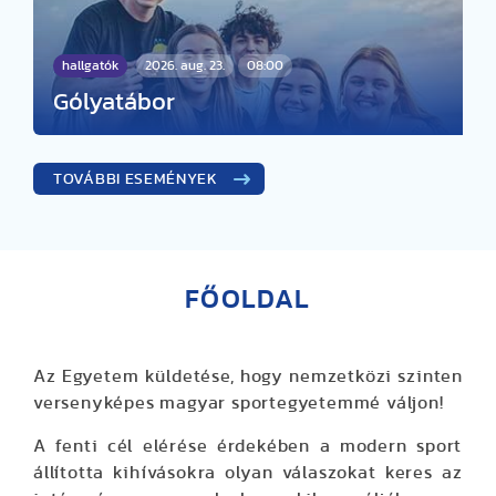
hallgatók
2026. aug. 23.
08:00
Gólyatábor
TOVÁBBI ESEMÉNYEK
FŐOLDAL
Az Egyetem küldetése, hogy nemzetközi szinten
versenyképes magyar sportegyetemmé váljon!
A fenti cél elérése érdekében a modern sport
állította kihívásokra olyan válaszokat keres az