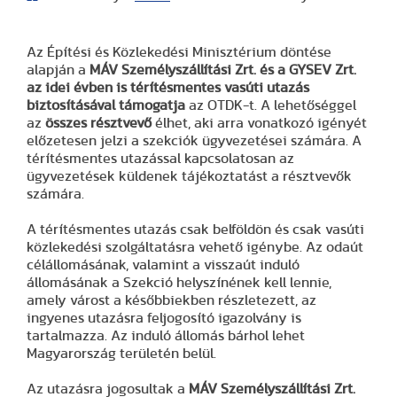
Az Építési és Közlekedési Minisztérium döntése
alapján a
MÁV Személyszállítási Zrt. és a GYSEV Zrt.
az idei évben is
térítésmentes vasúti utazás
biztosításával támogatja
az OTDK-t. A lehetőséggel
az
összes résztvevő
élhet, aki arra vonatkozó igényét
előzetesen jelzi a szekciók ügyvezetései számára. A
térítésmentes utazással kapcsolatosan az
ügyvezetések küldenek tájékoztatást a résztvevők
számára.
A térítésmentes utazás csak belföldön és csak vasúti
közlekedési szolgáltatásra vehető igénybe. Az odaút
célállomásának, valamint a visszaút induló
állomásának a Szekció helyszínének kell lennie,
amely várost a későbbiekben részletezett, az
ingyenes utazásra feljogosító igazolvány is
tartalmazza. Az induló állomás bárhol lehet
Magyarország területén belül.
Az utazásra jogosultak a
MÁV Személyszállítási Zrt.