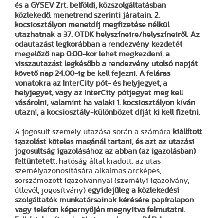
és a GYSEV Zrt. belföldi, közszolgáltatásban
közlekedő, menetrend szerinti járatain, 2.
kocsiosztályon menetdíj megfizetése nélkül
utazhatnak a 37. OTDK helyszíneire/helyszíneiről
.
Az
odautazást legkorábban a rendezvény kezdetét
megelőző nap 0:00-kor lehet megkezdeni, a
visszautazást legkésőbb a rendezvény utolsó napját
követő nap 24:00-ig be kell fejezni. A feláras
vonatokra az InterCity pót- és helyjegyet, a
helyjegyet, vagy az InterCity pótjegyet meg kell
vásárolni, valamint ha valaki 1. kocsiosztályon kíván
utazni, a kocsiosztály-különbözet díját ki kell fizetni.
A jogosult személy utazása során a számára
kiállított
igazolást köteles magánál tartani, és azt az utazási
jogosultság igazolásához az abban (az igazolásban)
feltüntetett,
hatóság által kiadott, az utas
személyazonosítására alkalmas arcképes,
sorszámozott igazolvánnyal (személyi igazolvány,
útlevél, jogosítvány)
egyidejűleg a közlekedési
szolgáltatók munkatársainak kérésére papíralapon
vagy telefon képernyőjén megnyitva felmutatni.