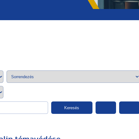
;>
Keresés