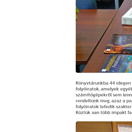
Könyvtárunkba 44 idegen n
folyóiratok, amelyek egyé
számítógépekről sem lenn
rendeltünk meg, azaz a pap
folyóiratok lefedik szakte
Köztük van több impakt fa