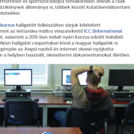
orttörténet és sportszociológia témakörében. Bővült a csak
kézikönyvek állománya is, többek között kutatásmódszertani
tetekkel.
 kurzus
hallgatóit felkészülten várjuk kibővített
int az évtizedes múltra visszatekintő
ICC (International
t, valamint a 2011-ben indult nyári kurzus edzőit Indiából.
közi hallgatói csoportokon kívül a magyar hallgatók is
génybe az Angol nyelvű és internet olvasó nyújtotta
en a helyben használt, olvasótermi dokumentumokat illetően.