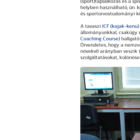
(sport)táplálkozás és a sp
helyben használható, ún. 
és sportorvostudományi kö
A tavaszi
ICF (kajak-kenu)
állományunkkal, csakúgy m
Coaching Course)
hallgatói
Örvendetes, hogy a nemzet
növekvő arányban veszik i
szolgáltatásokat, különös