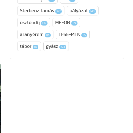
Sterbenz Tamás
pályázat
167
140
ösztöndíj
MEFOB
139
124
aranyérem
TFSE-MTK
116
115
tábor
gyász
112
103