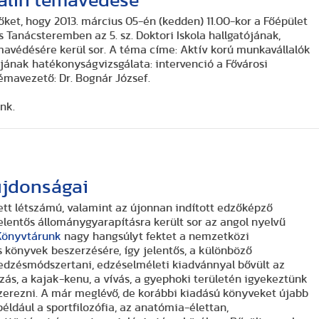
alin témavédése
ket, hogy 2013. március 05-én (kedden) 11.00-kor a Főépület
s Tanácsteremben az 5. sz. Doktori Iskola hallgatójának,
mavédésére kerül sor. A téma címe:
Aktív korú munkavállalók
ának hatékonyságvizsgálata: intervenció a Fővárosi
émavezető: Dr. Bognár József.
nk.
újdonságai
tt létszámú, valamint az újonnan indított edzőképző
elentős állománygyarapításra került sor az angol nyelvű
Könyvtárunk
nagy hangsúlyt fektet a nemzetközi
 könyvek beszerzésére, így jelentős, a különböző
edzésmódszertani, edzéselméleti kiadvánnyal bővült az
ás, a kajak-kenu, a vívás, a gyephoki területén igyekeztünk
erezni. A már meglévő, de korábbi kiadású könyveket újabb
például a sportfilozófia, az anatómia-élettan,