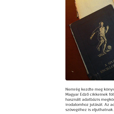
Nemrég kezdte meg könyvt
Magyar Edző cikkeinek föl
használt adatbázis megkö
irodalomhoz jutását. Az ad
szövegéhez is eljuthatnak.