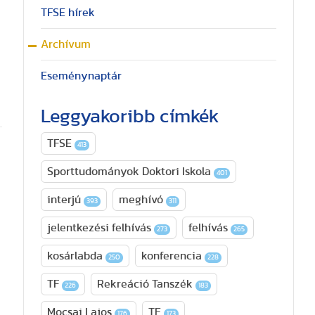
TFSE hírek
Archívum
Eseménynaptár
Leggyakoribb címkék
TFSE
413
Sporttudományok Doktori Iskola
401
interjú
meghívó
393
311
jelentkezési felhívás
felhívás
273
265
kosárlabda
konferencia
250
228
TF
Rekreáció Tanszék
226
183
Mocsai Lajos
TE
176
173