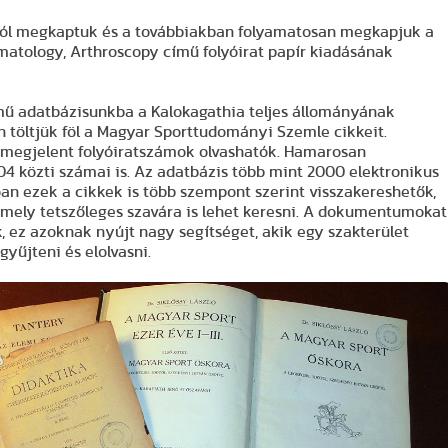
ából megkaptuk és a továbbiakban folyamatosan megkapjuk a
matology, Arthroscopy című folyóirat papír kiadásának
ű adatbázisunkba a Kalokagathia teljes állományának
n töltjük föl a Magyar Sporttudományi Szemle cikkeit.
 megjelent folyóiratszámok olvashatók. Hamarosan
04 közti számai is. Az adatbázis több mint 2000 elektronikus
 ezek a cikkek is több szempont szerint visszakereshetők,
ármely tetszőleges szavára is lehet keresni. A dokumentumokat
, ez azoknak nyújt nagy segítséget, akik egy szakterület
yűjteni és elolvasni.