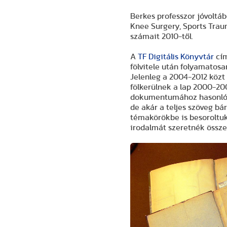
Berkes professzor jóvolt
Knee Surgery, Sports Trau
számait 2010-től.
A
TF Digitális Könyvtár
cím
fölvitele után folyamatosa
Jelenleg a 2004-2012 közt
fölkerülnek a lap 2000-20
dokumentumához hasonlóan
de akár a teljes szöveg b
témakörökbe is besoroltuk
irodalmát szeretnék összeg