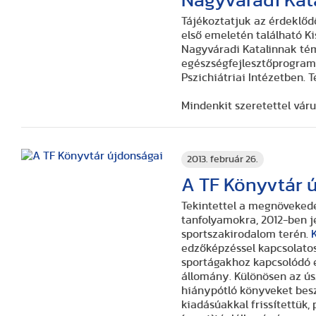
Nagyváradi Kat
Tájékoztatjuk az érdeklődő
első emeletén található Ki
Nagyváradi Katalinnak té
egészségfejlesztőprogramj
Pszichiátriai Intézetben.
T
Mindenkit szeretettel váru
2013. február 26.
A TF Könyvtár 
Tekintettel a megnövekede
tanfolyamokra, 2012-ben j
sportszakirodalom terén.
edzőképzéssel kapcsolatos
sportágakhoz kapcsolódó 
állomány. Különösen az úsz
hiánypótló könyveket besz
kiadásúakkal frissítettük, 