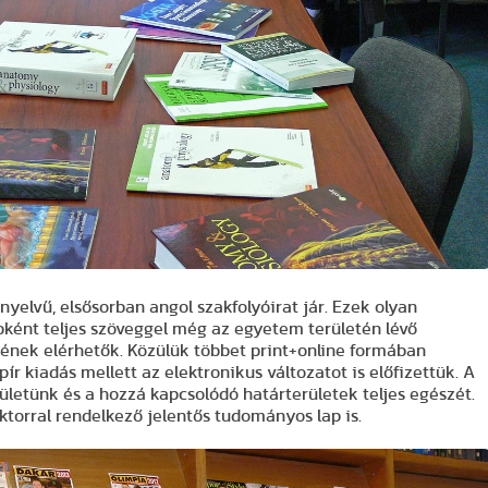
yelvű, elsősorban angol szakfolyóirat jár. Ezek olyan
bként teljes szöveggel még az egyetem területén lévő
ének elérhetők. Közülük többet print+online formában
ír kiadás mellett az elektronikus változatot is előfizettük. A
rületünk és a hozzá kapcsolódó határterületek teljes egészét.
ktorral rendelkező jelentős tudományos lap is.