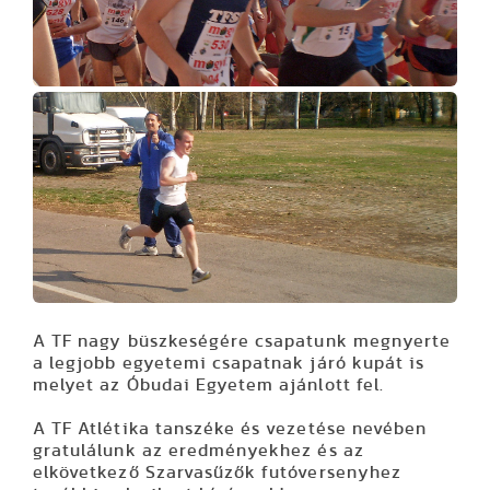
A TF nagy büszkeségére csapatunk megnyerte
a legjobb egyetemi csapatnak járó kupát is
melyet az Óbudai Egyetem ajánlott fel.
A TF Atlétika tanszéke és vezetése nevében
gratulálunk az eredményekhez és az
elkövetkező Szarvasűzők futóversenyhez