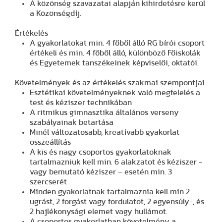
A közönség szavazatai alapján kihirdetésre kerül
a Közönségdíj.
Értékelés
A gyakorlatokat min. 4 főből álló RG bírói csoport
értékeli és min. 4 főből álló, különböző Főiskolák
és Egyetemek tanszékeinek képviselői, oktatói.
Követelmények és az értékelés szakmai szempontjai
Esztétikai követelményeknek való megfelelés a
test és kéziszer technikában
A ritmikus gimnasztika általános verseny
szabályainak betartása
Minél változatosabb, kreatívabb gyakorlat
összeállítás
A kis és nagy csoportos gyakorlatoknak
tartalmazniuk kell min. 6 alakzatot és kéziszer -
vagy bemutató kéziszer – esetén min. 3
szercserét
Minden gyakorlatnak tartalmaznia kell min 2
ugrást, 2 forgást vagy fordulatot, 2 egyensúly-, és
2 hajlékonysági elemet vagy hullámot.
A csoportos gyakorlatban követelmény a