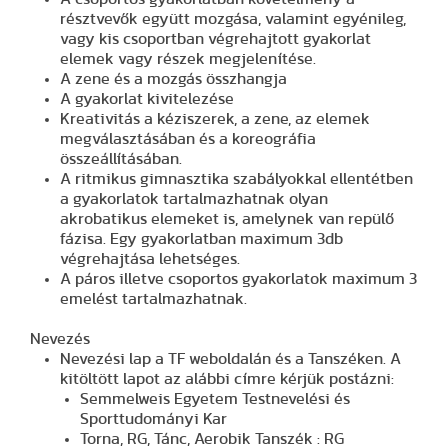
résztvevők együtt mozgása, valamint egyénileg,
vagy kis csoportban végrehajtott gyakorlat
elemek vagy részek megjelenítése.
A zene és a mozgás összhangja
A gyakorlat kivitelezése
Kreativitás a kéziszerek, a zene, az elemek
megválasztásában és a koreográfia
összeállításában.
A ritmikus gimnasztika szabályokkal ellentétben
a gyakorlatok tartalmazhatnak olyan
akrobatikus elemeket is, amelynek van repülő
fázisa. Egy gyakorlatban maximum 3db
végrehajtása lehetséges.
A páros illetve csoportos gyakorlatok maximum 3
emelést tartalmazhatnak.
Nevezés
Nevezési lap a TF weboldalán és a Tanszéken. A
kitöltött lapot az alábbi címre kérjük postázni:
Semmelweis Egyetem Testnevelési és
Sporttudományi Kar
Torna, RG, Tánc, Aerobik Tanszék : RG