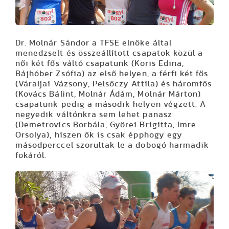
Dr. Molnár Sándor a TFSE elnöke által
menedzselt és összeállított csapatok közül a
női két fős váltó csapatunk (Koris Edina,
Bájhóber Zsófia) az első helyen, a férfi két fős
(Váraljai Vázsony, Pelsőczy Attila) és háromfős
(Kovács Bálint, Molnár Ádám, Molnár Márton)
csapatunk pedig a második helyen végzett. A
negyedik váltónkra sem lehet panasz
(Demetrovics Borbála, Györei Brigitta, Imre
Orsolya), hiszen ők is csak épphogy egy
másodperccel szorultak le a dobogó harmadik
fokáról.