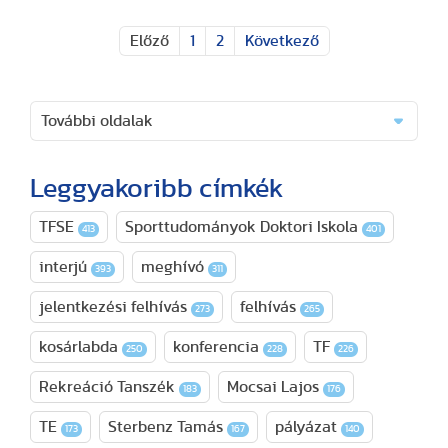
Előző
1
2
Következő
További oldalak
Leggyakoribb címkék
TFSE
Sporttudományok Doktori Iskola
413
401
interjú
meghívó
393
311
jelentkezési felhívás
felhívás
273
265
kosárlabda
konferencia
TF
250
228
226
Rekreáció Tanszék
Mocsai Lajos
183
176
TE
Sterbenz Tamás
pályázat
173
167
140