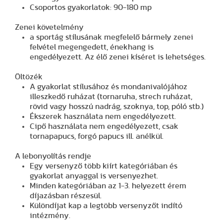
Csoportos gyakorlatok: 90-180 mp
Zenei követelmény
a sportág stílusának megfelelő bármely zenei
felvétel megengedett, énekhang is
engedélyezett. Az élő zenei kíséret is lehetséges.
Öltözék
A gyakorlat stílusához és mondanivalójához
illeszkedő ruházat (tornaruha, strech ruházat,
rövid vagy hosszú nadrág, szoknya, top, póló stb.)
Ékszerek használata nem engedélyezett.
Cipő használata nem engedélyezett, csak
tornapapucs, forgó papucs ill. anélkül.
A lebonyolítás rendje
Egy versenyző több kiírt kategóriában és
gyakorlat anyaggal is versenyezhet.
Minden kategóriában az 1-3. helyezett érem
díjazásban részesül.
Különdíjat kap a legtöbb versenyzőt indító
intézmény.