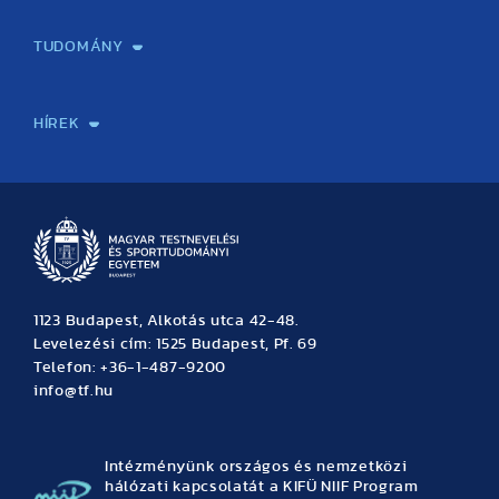
Képzéseink
Tanulmányi Hivatal
Felvételi és Adatszolgáltatási Osztály
Oktatási Igazgatóság
Oktatásfejlesztési Központ
Továbbképző Központ
Sportszaknyelvi Lektorátus
Intézetek és tanszékek
TUDOMÁNY
Sport-táplálkozástudományi Központ
Molekuláris Edzésélettani Kutató Központ
Doktori Iskola
Tudományos Iroda
Publikációk
TDK
Testnevelés, Sport, Tudomány
Habilitáció
Kutatásetika
OTDK
EKÖP
Nyári Egyetem
SPIRIT Olimpiai Tanulmányok Kutatási Központ
Kiváló Kutatási Infrastruktúra-hálózat
HÍREK
Hírek
Büszkeségeink
Hallgatói hírek
Tudományos hírek
TDK hírek
Pályázati hírek
TFSE hírek
Archívum
Eseménynaptár
1123 Budapest, Alkotás utca 42-48.
Levelezési cím: 1525 Budapest, Pf. 69
Telefon: +36-1-487-9200
info@tf.hu
Intézményünk országos és nemzetközi
hálózati kapcsolatát a KIFÜ NIIF Program