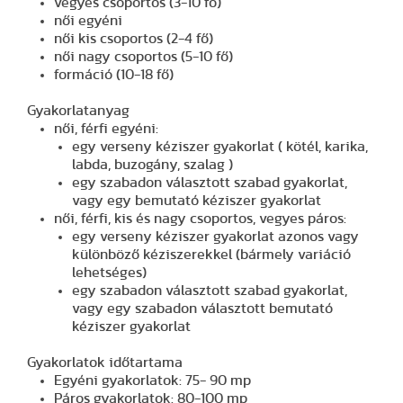
vegyes csoportos (3-10 fő)
női egyéni
női kis csoportos (2-4 fő)
női nagy csoportos (5-10 fő)
formáció (10-18 fő)
Gyakorlatanyag
női, férfi egyéni:
egy verseny kéziszer gyakorlat ( kötél, karika,
labda, buzogány, szalag )
egy szabadon választott szabad gyakorlat,
vagy egy bemutató kéziszer gyakorlat
női, férfi, kis és nagy csoportos, vegyes páros:
egy verseny kéziszer gyakorlat azonos vagy
különböző kéziszerekkel (bármely variáció
lehetséges)
egy szabadon választott szabad gyakorlat,
vagy egy szabadon választott bemutató
kéziszer gyakorlat
Gyakorlatok időtartama
Egyéni gyakorlatok: 75- 90 mp
Páros gyakorlatok: 80-100 mp