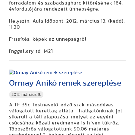
forradalom és szabadságharc kitörésének 164.
évfordulójára rendezett ünnepségre.
Helyszín: Aula Időpont: 2012. március 13. (kedd),
11:30
Frissítés: képek az ünnepségről
[nggallery id=142]
Ormay Anikó remek szereplése
2012. március 9.
A TF BSc Testnevelő-edző szak másodéves -
válogatott kerettag atléta - hallgatónknak jól
sikerült a téli alapozása, melyet az egyéni
csúcsához közeli eredménye is híven tükröz.
Többszörös válogatottunk 50,06 méteres
eredménnyel 2. helyen végzett az idei