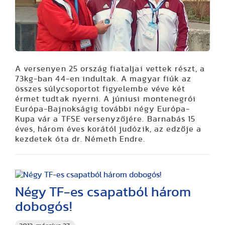
A versenyen 25 ország fiataljai vettek részt, a
73kg-ban 44-en indultak. A magyar fiúk az
összes súlycsoportot figyelembe véve két
érmet tudtak nyerni. A júniusi montenegrói
Európa-Bajnokságig további négy Európa-
Kupa vár a TFSE versenyzőjére. Barnabás 15
éves, három éves korától judózik, az edzője a
kezdetek óta dr. Németh Endre.
Négy TF-es csapatból három
dobogós!