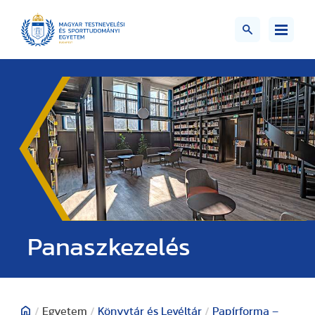
Panaszkezelés
/
Egyetem
/
Könyvtár és Levéltár
/
Papírforma –