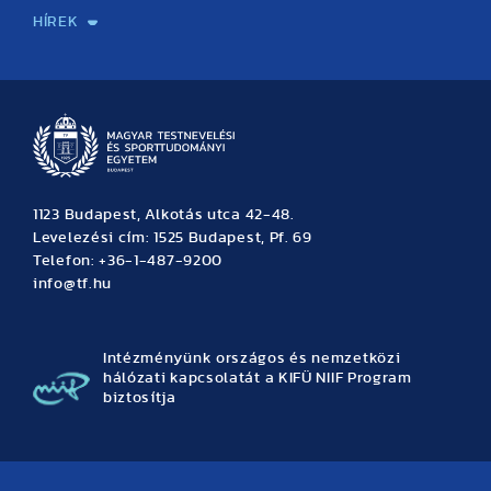
HÍREK
Hírek
Büszkeségeink
Hallgatói hírek
Tudományos hírek
TDK hírek
Pályázati hírek
TFSE hírek
Archívum
Eseménynaptár
1123 Budapest, Alkotás utca 42-48.
Levelezési cím: 1525 Budapest, Pf. 69
Telefon: +36-1-487-9200
info@tf.hu
Intézményünk országos és nemzetközi
hálózati kapcsolatát a KIFÜ NIIF Program
biztosítja