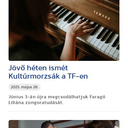
Jövő héten ismét
Kultúrmorzsák a TF-en
2025. május 28.
Június 3-án újra megcsodálhatjuk Faragó
Liliána zongoratudását.