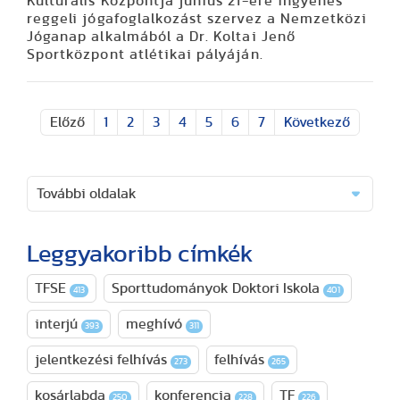
Kulturális Központja június 21-ére ingyenes
reggeli jógafoglalkozást szervez a Nemzetközi
Jóganap alkalmából a Dr. Koltai Jenő
Sportközpont atlétikai pályáján.
Előző
1
2
3
4
5
6
7
Következő
További oldalak
Leggyakoribb címkék
TFSE
Sporttudományok Doktori Iskola
413
401
interjú
meghívó
393
311
jelentkezési felhívás
felhívás
273
265
kosárlabda
konferencia
TF
250
228
226