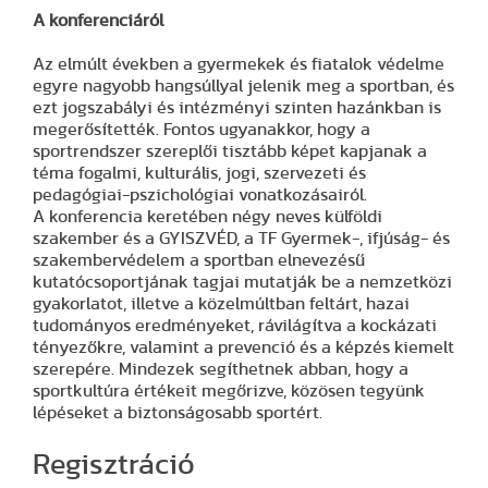
A konferenciáról
Az elmúlt években a gyermekek és fiatalok védelme
egyre nagyobb hangsúllyal jelenik meg a sportban, és
ezt jogszabályi és intézményi szinten hazánkban is
megerősítették. Fontos ugyanakkor, hogy a
sportrendszer szereplői tisztább képet kapjanak a
téma fogalmi, kulturális, jogi, szervezeti és
pedagógiai-pszichológiai vonatkozásairól.
A konferencia keretében négy neves külföldi
szakember és a GYISZVÉD, a TF Gyermek-, ifjúság- és
szakembervédelem a sportban elnevezésű
kutatócsoportjának tagjai mutatják be a nemzetközi
gyakorlatot, illetve a közelmúltban feltárt, hazai
tudományos eredményeket, rávilágítva a kockázati
tényezőkre, valamint a prevenció és a képzés kiemelt
szerepére. Mindezek segíthetnek abban, hogy a
sportkultúra értékeit megőrizve, közösen tegyünk
lépéseket a biztonságosabb sportért.
Regisztráció