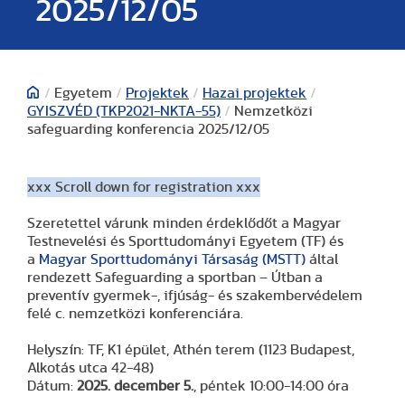
2025/12/05
/
Egyetem
/
Projektek
/
Hazai projektek
/
GYISZVÉD (TKP2021-NKTA-55)
/
Nemzetközi
safeguarding konferencia 2025/12/05
xxx Scroll down for registration xxx
Szeretettel várunk minden érdeklődőt a Magyar
Testnevelési és Sporttudományi Egyetem (TF) és
a
Magyar Sporttudományi Társaság (MSTT)
által
rendezett Safeguarding a sportban – Útban a
preventív gyermek-, ifjúság- és szakembervédelem
felé c. nemzetközi konferenciára.
Helyszín: TF, K1 épület, Athén terem (1123 Budapest,
Alkotás utca 42-48)
Dátum:
2025. december 5.
, péntek 10:00-14:00 óra