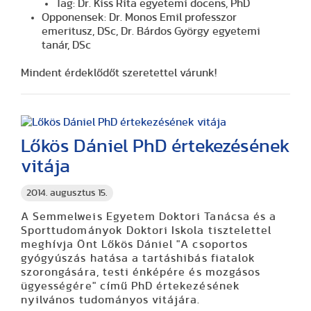
Tag: Dr. Kiss Rita egyetemi docens, PhD
Opponensek: Dr. Monos Emil professzor
emeritusz, DSc, Dr. Bárdos György egyetemi
tanár, DSc
Mindent érdeklődőt szeretettel várunk!
Lőkös Dániel PhD értekezésének
vitája
2014. augusztus 15.
A Semmelweis Egyetem Doktori Tanácsa és a
Sporttudományok Doktori Iskola tisztelettel
meghívja Önt Lőkös Dániel "A csoportos
gyógyúszás hatása a tartáshibás fiatalok
szorongására, testi énképére és mozgásos
ügyességére" című PhD értekezésének
nyilvános tudományos vitájára.