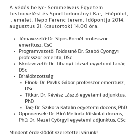
A védés helye: Semmelweis Egyetem
Testnevelési és Sporttudományi Kar, Főépület,
I. emelet, Hepp Ferenc terem, időpontja 2014.
augusztus 21. (csütörtök) 14.00 óra.
Témavezető: Dr. Sipos Kornél professzor
emeritusz, CsC
Programvezető: Földesiné Dr. Szabó Gyöngyi
professzor emerita, DSc
Iskolavezető: Dr. Tihanyi József egyetemi tanár,
DSc
Bírálóbizottság
Elnök: Dr. Pavlik Gábor professzor emeritusz,
DSc
Titkár: Dr. Révész László egyetemi adjunktus,
PhD
Tag: Dr. Szikora Katalin egyetemi docens, PhD
Opponensek: Dr. Bíró Melinda főiskolai docens,
PhD, Dr. Mezei Györgyi egyetemi adjunktus, CSc
Mindent érdeklődőt szeretettel várunk!