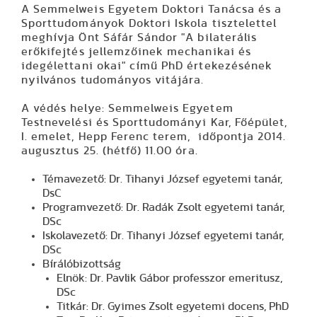
A Semmelweis Egyetem Doktori Tanácsa és a
Sporttudományok Doktori Iskola tisztelettel
meghívja Önt Sáfár Sándor "A bilaterális
erőkifejtés jellemzőinek mechanikai és
idegélettani okai" című PhD értekezésének
nyilvános tudományos vitájára.
A védés helye: Semmelweis Egyetem
Testnevelési és Sporttudományi Kar, Főépület,
I. emelet, Hepp Ferenc terem, időpontja 2014.
augusztus 25. (hétfő) 11.00 óra.
Témavezető: Dr. Tihanyi József egyetemi tanár,
DsC
Programvezető: Dr. Radák Zsolt egyetemi tanár,
DSc
Iskolavezető: Dr. Tihanyi József egyetemi tanár,
DSc
Bírálóbizottság
Elnök: Dr. Pavlik Gábor professzor emeritusz,
DSc
Titkár: Dr. Gyimes Zsolt egyetemi docens, PhD