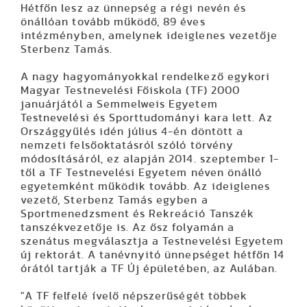
Hétfőn lesz az ünnepség a régi nevén és
önállóan tovább működő, 89 éves
intézményben, amelynek ideiglenes vezetője
Sterbenz Tamás.
A nagy hagyományokkal rendelkező egykori
Magyar Testnevelési Főiskola (TF) 2000
januárjától a Semmelweis Egyetem
Testnevelési és Sporttudományi kara lett. Az
Országgyűlés idén július 4-én döntött a
nemzeti felsőoktatásról szóló törvény
módosításáról, ez alapján 2014. szeptember 1-
től a TF Testnevelési Egyetem néven önálló
egyetemként működik tovább. Az ideiglenes
vezető, Sterbenz Tamás egyben a
Sportmenedzsment és Rekreáció Tanszék
tanszékvezetője is. Az ősz folyamán a
szenátus megválasztja a Testnevelési Egyetem
új rektorát. A tanévnyitó ünnepséget hétfőn 14
órától tartják a TF Új épületében, az Aulában.
"A TF felfelé ívelő népszerűségét többek