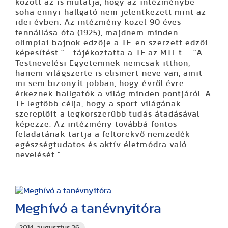
között az is mutatja, hogy az intézménybe
soha ennyi hallgató nem jelentkezett mint az
idei évben. Az intézmény közel 90 éves
fennállása óta (1925), majdnem minden
olimpiai bajnok edzője a TF-en szerzett edzői
képesítést." - tájékoztatta a TF az MTI-t. - "A
Testnevelési Egyetemnek nemcsak itthon,
hanem világszerte is elismert neve van, amit
mi sem bizonyít jobban, hogy évről évre
érkeznek hallgatók a világ minden pontjáról. A
TF legfőbb célja, hogy a sport világának
szereplőit a legkorszerűbb tudás átadásával
képezze. Az intézmény továbbá fontos
feladatának tartja a feltörekvő nemzedék
egészségtudatos és aktív életmódra való
nevelését."
Meghívó a tanévnyitóra
2014. augusztus 26.