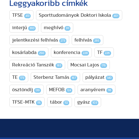
Leggyakoribb címkék
TFSE
Sporttudományok Doktori Iskola
413
401
interjú
meghívó
393
311
jelentkezési felhívás
felhívás
273
265
kosárlabda
konferencia
TF
250
228
226
Rekreáció Tanszék
Mocsai Lajos
183
176
TE
Sterbenz Tamás
pályázat
173
167
140
ösztöndíj
MEFOB
aranyérem
139
124
116
TFSE-MTK
tábor
gyász
115
112
103