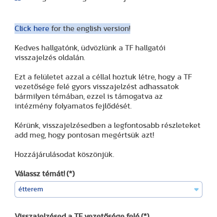
Click here
for the english version!
Kedves hallgatónk, üdvözlünk a TF hallgatói
visszajelzés oldalán.
Ezt a felületet azzal a céllal hoztuk létre, hogy a TF
vezetősége felé gyors visszajelzést adhassatok
bármilyen témában, ezzel is támogatva az
intézmény folyamatos fejlődését.
Kérünk, visszajelzésedben a legfontosabb részleteket
add meg, hogy pontosan megértsük azt!
Hozzájárulásodat köszönjük.
Válassz témát!
(*)
Visszajelzésed a TF vezetősége felé
(*)