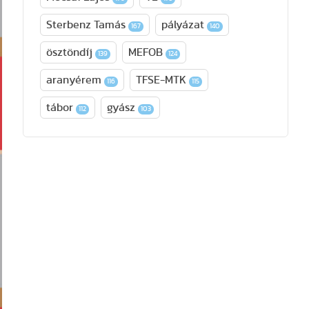
Sterbenz Tamás
pályázat
167
140
ösztöndíj
MEFOB
139
124
aranyérem
TFSE-MTK
116
115
tábor
gyász
112
103