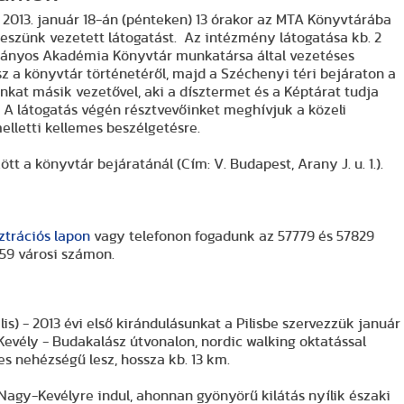
 2013. január 18-án (pénteken) 13 órakor az MTA Könyvtárába
teszünk vezetett látogatást. Az intézmény látogatása kb. 2
mányos Akadémia Könyvtár munkatársa által vezetéses
esz a könyvtár történetéről, majd a Széchenyi téri bejáraton a
nkat másik vezetővel, aki a dísztermet és a Képtárat tudja
A látogatás végén résztvevőinket meghívjuk a közeli
elletti kellemes beszélgetésre.
zött a könyvtár bejáratánál (Cím: V. Budapest, Arany J. u. 1.).
ztrációs lapon
vagy telefonon fogadunk az 57779 és 57829
359 városi számon.
gy-Kevély (Pilis)
- 2013 évi első kirándulásunkat a Pilisbe szervezzük január
Kevély - Budakalász útvonalon, nordic walking oktatással
s nehézségű lesz, hossza kb. 13 km.