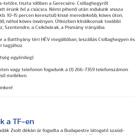
0-15 percen keresztül) kissé meredekebb, köves úton,
 köves ösvényen. Útközben kínálkoznak további
kilátási lehetőségek Pomáz, Szentendre, a Csikóvárak, a Pismány irányába.
kor a Batthyány téri HÉV megállóban, leszállás Csillaghegyen és
i tagjához.
öltség egyénileg)
eten vagy telefonon fogadunk a (1) 266-7359 telefonszámon
lső melléken.
inken!
k a TF-en
Radák Zsolt dékán úr fogadta a Budapestre látogató szaúd-