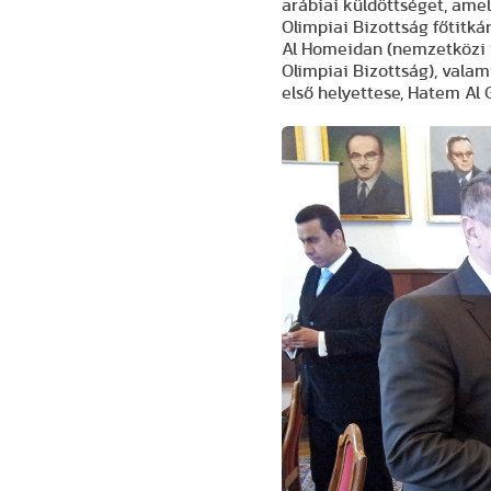
arábiai küldöttséget, ame
Olimpiai Bizottság főtitk
Al Homeidan (nemzetközi 
Olimpiai Bizottság), vala
első helyettese, Hatem Al 