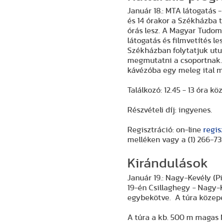
Január 18.: MTA látogatás
-
és 14 órakor a Székházba 
órás lesz. A Magyar Tudo
látogatás és filmvetítés l
Székházban folytatjuk utu
megmutatni a csoportnak. 
kávézóba egy meleg ital m
Találkozó: 12.45 - 13 óra kö
Részvételi díj: ingyenes.
Regisztráció: on-line
regis
melléken vagy a (1) 266-7
Kirándulások
Január 19.: Na
19-én Csillaghegy - Nagy-
egybekötve. A túra közepe
A túra a kb. 500 m magas Nagy-Kevélyre indul, ahonnan gyönyörű kilátás nyílik északi