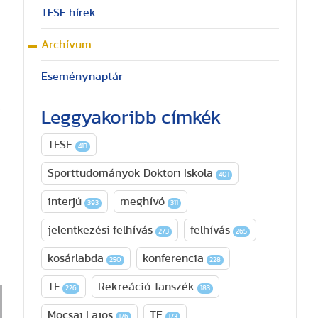
TFSE hírek
Archívum
Eseménynaptár
Leggyakoribb címkék
TFSE
413
Sporttudományok Doktori Iskola
401
interjú
meghívó
393
311
jelentkezési felhívás
felhívás
273
265
kosárlabda
konferencia
250
228
TF
Rekreáció Tanszék
226
183
Mocsai Lajos
TE
176
173