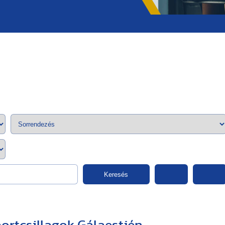
;>
Keresés