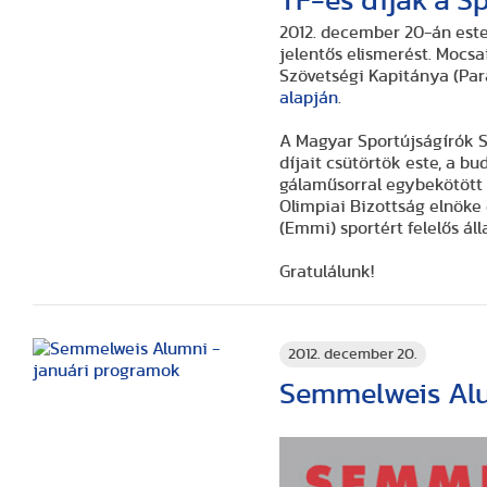
TF-es díjak a S
2012. december 20-án este,
jelentős elismerést. Mocsa
Szövetségi Kapitánya (Par
alapján
.
A Magyar Sportújságírók 
díjait csütörtök este, a budapesti 
gálaműsorral egybekötött ünnepségen, amel
Olimpiai Bizottság elnöke és Simicskó István, az Emberi E
(Emmi) s
Gratulálunk!
2012. december 20.
Semmelweis Alu