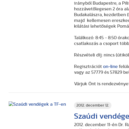
irányból Budapestre, a Pilis-tetőre, tiszta időben a Gerecsére. Csillaghegyről
hozzávetőlegesen 2 óra alatt érünk fel a csúcsra. Némi pihenő után indulunk vissza
Budakalászra, kezdetben (kb. 1
majd kellemesen ereszkedő, néhol
Találkozó: 8:45 - 8:50 óra
csatlakozás a csoport több
Részvételi díj: nincs (útik
Regisztrációt
on-line
felül
vagy az 57779 és 57829 be
Várjuk Önt is rendezvénye
2012. december 12.
Szaúdi vendége
2012. december 11-én Dr. 