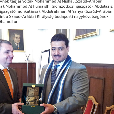
lynek tagjai voltak Mohammed Al Mishal (Szaúd-Arábiai
ára), Mohammed Al Humaidhi (nemzetközi igazgató), Abdulaziz
igazgató munkatársa), Abdulrahman Al Yahya (Szaúd-Arábiai
mint a Szaúd-Arábiai Királyság budapesti nagykövetségének
Ghamdi úr.