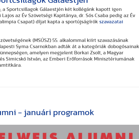
portcsillagok Gálaestjén
 a Sportcsillagok Gálaestjén két kollégánk kapott igen
i Lajos az Év Szövetségi Kapitánya, dr. Sós Csaba pedig az Év
alimpia Csapat) díjat kapta a sportújságírók
szavazatai
Szövetségének (MSÚSZ) 55. alkalommal kiírt szavazásának
Syma Csarnokban adták át a kategóriák dobogósainak
yen megjelent Borkai Zsolt, a Magyar
rőforrások Minisztériumának
portért felelős államtitkára.
mni - januári programok