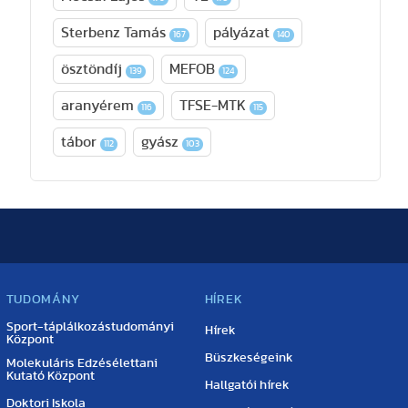
Sterbenz Tamás
pályázat
167
140
ösztöndíj
MEFOB
139
124
aranyérem
TFSE-MTK
116
115
tábor
gyász
112
103
TUDOMÁNY
HÍREK
Sport-táplálkozástudományi
Hírek
Központ
Büszkeségeink
Molekuláris Edzésélettani
Kutató Központ
Hallgatói hírek
Doktori Iskola