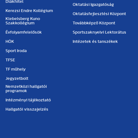
Diákhitel
Oktatási Igazgatóság
Kerezsi Endre Kollégium
Oktatásfejlesztési Központ
Klebelsberg Kuno
Szakkollégium
Továbbképző Központ
Évfolyamfelelősök
Sportszaknyelvi Lektorátus
HÖK
Intézetek és tanszékek
Sport Iroda
TFSE
TF műhely
Jegyzetbolt
Nemzetközi hallgatói
programok
Intézményi tájékoztató
Hallgatói visszajelzés