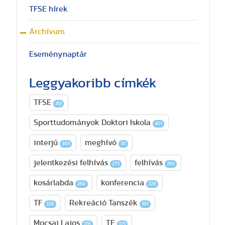
TFSE hírek
Archívum
Eseménynaptár
Leggyakoribb címkék
TFSE
413
Sporttudományok Doktori Iskola
401
interjú
meghívó
393
311
jelentkezési felhívás
felhívás
273
265
kosárlabda
konferencia
250
228
TF
Rekreáció Tanszék
226
183
Mocsai Lajos
TE
176
173