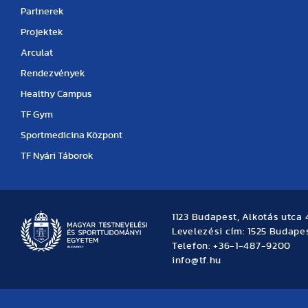
Partnerek
Projektek
Arculat
Rendezvények
Healthy Campus
TF Gym
Sportmedicina Központ
TF Nyári Táborok
1123 Budapest, Alkotás utca 
Levelezési cím: 1525 Budapes
Telefon: +36-1-487-9200
info@tf.hu