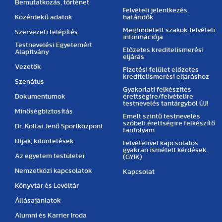
Bemutatkozás, történet
Felvételi jelentkezés,
Közérdekű adatok
határidők
Meghirdetett szakok felvételi
Szervezeti felépítés
információja
Testnevelési Egyetemért
Előzetes kreditelismerési
Alapítvány
eljárás
Vezetők
Fizetési felület előzetes
kreditelismerési eljáráshoz
Szenátus
Gyakorlati felkészítés
Dokumentumok
érettségire/felvételire
testnevelés tantárgyból ÚJ!
Minőségbiztosítás
Emelt szintű testnevelés
szóbeli érettségire felkészítő
Dr. Koltai Jenő Sportközpont
tanfolyam
Díjak, kitüntetések
Felvételivel kapcsolatos
gyakran ismételt kérdések.
Az egyetem testületei
(GYIK)
Nemzetközi kapcsolatok
Kapcsolat
Könyvtár és Levéltár
Állásajánlatok
Alumni és Karrier Iroda