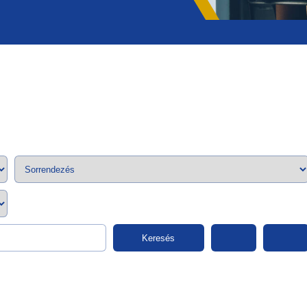
;>
Keresés