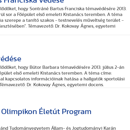
s Franciska védése
klődőket, hogy Sontráné Bartus Franciska témavédésére 2013.
r a Főépület első emeleti Kistanács teremben. A téma
e a tanító szakos - testnevelés műveltség terület -
lesztésében"
. Témavezető: Dr. Kokovay Ágnes, egyetemi
védése
klődőket, hogy Bútor Barbara témavédésére 2013. július 2-án
őépület első emeleti Kistanács teremben. A téma címe:
al kapcsolatos információinak hatása a hallgatók sportolási
 Témavezető: Dr. Kokovay Ágnes, egyetemi docens.
 Olimpikon Életút Program
Loránd Tudományegyetem Állam- és Jogtudományi Karán