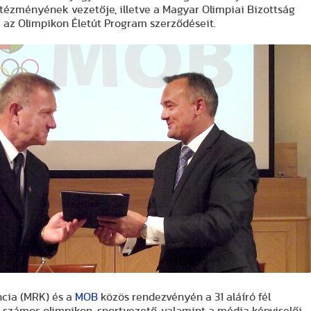
ntézményének vezetője, illetve a Magyar Olimpiai Bizottság
ta az Olimpikon Életút Program szerződéseit.
ncia (MRK) és a
MOB
közös rendezvényén a 31 aláíró fél
lt számos olimpikon, sportvezető, valamint a média képviselői