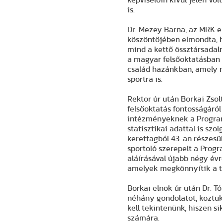
is.
Dr. Mezey Barna, az MRK 
köszöntőjében elmondta, ho
mind a kettő össztársadalm
a magyar felsőoktatásban n
család hazánkban, amely n
sportra is.
Rektor úr után Borkai Zsol
felsőoktatás fontosságáró
intézményeknek a Program
statisztikai adattal is sz
kerettagból 43-an részesü
sportoló szerepelt a Progr
aláírásával újabb négy év
amelyek megkönnyítik a ta
Borkai elnök úr után Dr. T
néhány gondolatot, köztük
kell tekintenünk, hiszen 
számára.