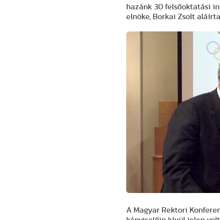
hazánk 30 felsőoktatási i
elnöke, Borkai Zsolt aláír
A Magyar Rektori Konfere
képviselőin kívül jelen vo