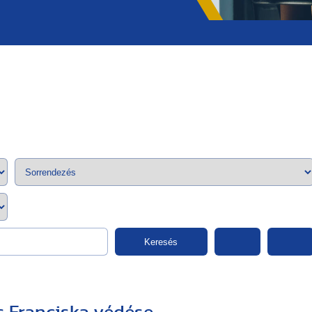
;>
Keresés