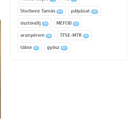
Sterbenz Tamás
pályázat
167
140
ösztöndíj
MEFOB
139
124
aranyérem
TFSE-MTK
116
115
tábor
gyász
112
103