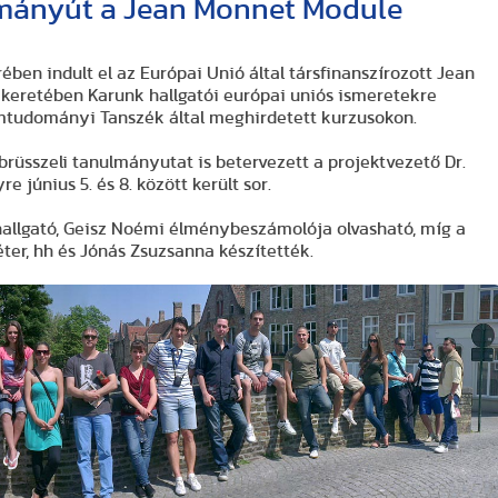
lmányút a Jean Monnet Module
ben indult el az Európai Unió által társfinanszírozott Jean
keretében Karunk hallgatói európai uniós ismeretekre
omtudományi Tanszék által meghirdetett kurzusokon.
brüsszeli tanulmányutat is betervezett a projektvezető Dr.
e június 5. és 8. között került sor.
hallgató, Geisz Noémi élménybeszámolója olvasható, míg a
éter, hh és Jónás Zsuzsanna készítették.