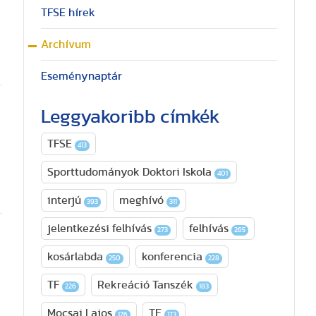
TFSE hírek
Archívum
Eseménynaptár
Leggyakoribb címkék
TFSE
413
Sporttudományok Doktori Iskola
401
interjú
meghívó
393
311
jelentkezési felhívás
felhívás
273
265
kosárlabda
konferencia
250
228
TF
Rekreáció Tanszék
226
183
Mocsai Lajos
TE
176
173