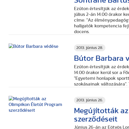
Sontráné Bartu
Ezúton értesítjük az érde
július 2-án 14.00 órakor kerül so
címe:
"Az élménypedagógia szerep
hallgatók kompetencia fej
docens.
2013. június 28.
Bútor Barbara 
Ezúton értesítjük az érde
14.00 órakor kerül sor a F
"Egyetemi honlapok sportt
szokásainak változására"
.
2013. június 26.
Megújították az
szerződéseit
Június 26-án az Eötvös 