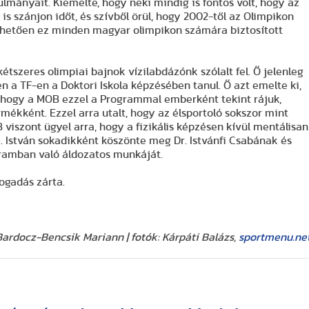
lmányait. Kiemelte, hogy neki mindig is fontos volt, hogy az
 is szánjon időt, és szívből örül, hogy 2002-től az Olimpikon
hetően ez minden magyar olimpikon számára biztosított
kétszeres olimpiai bajnok vízilabdázónk szólalt fel. Ő jelenleg
en a TF-en a Doktori Iskola képzésében tanul. Ő azt emelte ki,
, hogy a MOB ezzel a Programmal emberként tekint rájuk,
mékként. Ezzel arra utalt, hogy az élsportoló sokszor mint
viszont ügyel arra, hogy a fizikális képzésen kívül mentálisan
i. István sokadikként köszönte meg Dr. Istvánfi Csabának és
ramban való áldozatos munkáját.
ogadás zárta.
Bardocz-Bencsik Mariann | fotók: Kárpáti Balázs,
sportmenu.ne