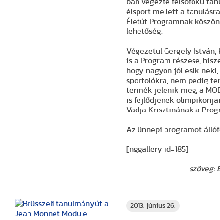
ban végezte felsőfokú tanu
élsport mellett a tanulásra
Életút Programnak köszön
lehetőség.
Végezetül Gergely István, 
is a Program részese, hisz
hogy nagyon jól esik neki
sportolókra, nem pedig ter
termék jelenik meg, a MOB 
is fejlődjenek olimpikonja
Vadja Krisztinának a Prog
Az ünnepi programot állóf
[nggallery id=185]
szöveg: 
2013. június 26.