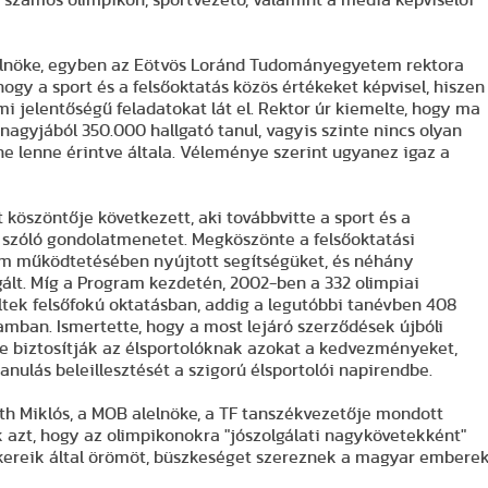
elnöke, egyben az Eötvös Loránd Tudományegyetem rektora
gy a sport és a felsőoktatás közös értékeket képvisel, hiszen
i jelentőségű feladatokat lát el. Rektor úr kiemelte, hogy ma
agyjából 350.000 hallgató tanul, vagyis szinte nincs olyan
e lenne érintve általa. Véleménye szerint ugyanez igaz a
t köszöntője következett, aki továbbvitte a sport és a
l szóló gondolatmenetet. Megköszönte a felsőoktatási
 működtetésében nyújtott segítségüket, és néhány
olgált. Míg a Program kezdetén, 2002-ben a 332 olimpiai
ltek felsőfokú oktatásban, addig a legutóbbi tanévben 408
amban. Ismertette, hogy a most lejáró szerződések újbóli
re biztosítják az élsportolóknak azokat a kedvezményeket,
nulás beleillesztését a szigorú élsportolói napirendbe.
óth Miklós, a MOB alelnöke, a TF tanszékvezetője mondott
 azt, hogy az olimpikonokra "jószolgálati nagykövetekként"
sikereik által örömöt, büszkeséget szereznek a magyar embere