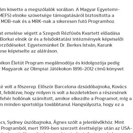
 Ádám követte a megszólalók sorában. A Magyar Egyetemi-
(MEFS) elnöke szövetsége támogatásáról biztosította a
t a MOB-nak és a MRK-nak a sikeresen futó Programhoz.
t emelése végett a Szegedi Rézfúvós Kvartett előadása
Borkai elnök úr és a felsőoktatási intézmények képviselői
zerződéseket. Egyetemünket Dr. Berkes István, Karunk
e képviselte az aláíráson.
impikon Életút Program megálmodója és kidolgozója pedig
 Magyarok az Olimpiai Játékokon 1896-2012 című könyvet
ké volt a főszerep. Először Barcelona dzsúdóbajnoka, Kovács
, felidézve, hogy milyen is volt a kezdetekben a részesének
 fehér hollónak számított, amikor elkezdte a Programot, míg a
 minden sportolója továbbtanul. Hangsúlyozta, hogy ez a
cs, Sydney úszóbajnoka, Ágnes szólt a jelenlévőkhöz. Mint
 Programból, mert 1999-ben szerzett érettségije után az USA-