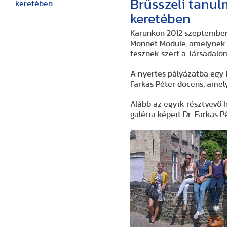
Brüsszeli tanu
keretében
Karunkon 2012 szeptemberé
Monnet Module, amelynek 
tesznek szert a Társadal
A nyertes pályázatba egy 
Farkas Péter docens, amelyr
Alább az egyik résztvevő 
galéria képeit Dr. Farkas P