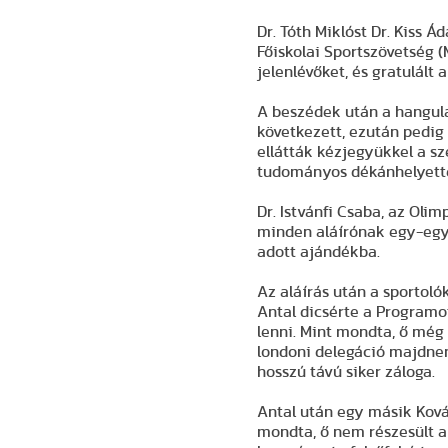
Dr. Tóth Miklóst Dr. Kiss
Főiskolai Sportszövetség 
jelenlévőket, és gratulál
A beszédek után a hangula
következett, ezután pedig 
ellátták kézjegyükkel a s
tudományos dékánhelyettes
Dr. Istvánfi Csaba, az Ol
minden aláírónak egy-egy
adott ajándékba.
Az aláírás után a sportoló
Antal dicsérte a Programot
lenni. Mint mondta, ő még
londoni delegáció majdnem
hosszú távú siker záloga.
Antal után egy másik Ková
mondta, ő nem részesült a