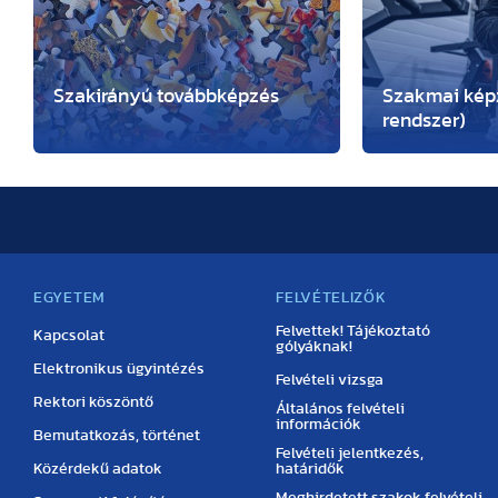
Szakirányú továbbképzés
Szakmai kép
rendszer)
EGYETEM
FELVÉTELIZŐK
Felvettek! Tájékoztató
Kapcsolat
gólyáknak!
Elektronikus ügyintézés
Felvételi vizsga
Rektori köszöntő
Általános felvételi
információk
Bemutatkozás, történet
Felvételi jelentkezés,
Közérdekű adatok
határidők
Meghirdetett szakok felvételi