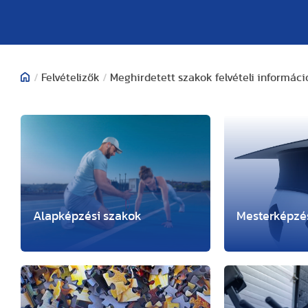
/
Felvételizők
/
Meghirdetett szakok felvételi informáci
Alapképzési szakok
Mesterképzé