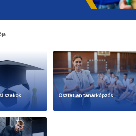
ója
si szakok
Osztatlan tanárképzés