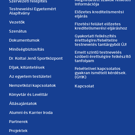
Szervezeti felépítés
információja
Testnevelési Egyetemért
Előzetes kreditelismerési
Alapítvány
eljárás
Vezetők
Fizetési felület előzetes
kreditelismerési eljáráshoz
Szenátus
Gyakorlati felkészítés
Dokumentumok
érettségire/felvételire
testnevelés tantárgyból ÚJ!
Minőségbiztosítás
Emelt szintű testnevelés
szóbeli érettségire felkészítő
Dr. Koltai Jenő Sportközpont
tanfolyam
Díjak, kitüntetések
Felvételivel kapcsolatos
gyakran ismételt kérdések.
Az egyetem testületei
(GYIK)
Nemzetközi kapcsolatok
Kapcsolat
Könyvtár és Levéltár
Állásajánlatok
Alumni és Karrier Iroda
Partnerek
Projektek