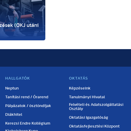
zések (OKJ utáni
HALLGATÓK
OKTATÁS
Neptun
Képzéseink
Tanítási rend / Órarend
Tanulmányi Hivatal
Felvételi és Adatszolgáltatási
Pályázatok / ösztöndíjak
Osztály
Diákhitel
Oktatási Igazgatóság
Kerezsi Endre Kollégium
Oktatásfejlesztési Központ
Klebelsberg Kuno