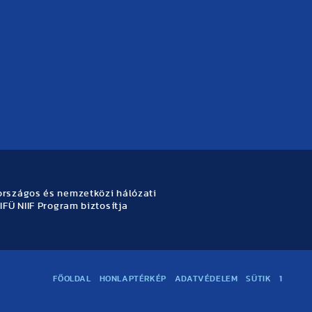
rszágos és nemzetközi hálózati
IFÜ NIIF Program biztosítja
FŐOLDAL
HONLAPTÉRKÉP
ADATVÉDELEM
SÜTIK
1