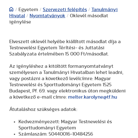
/
Egyetem
/
Szervezeti felépítés
/
Tanulmányi
Hivatal
/
Nyomtatványok
/
Oklevél másodlat
igénylése
Elveszett oklevél helyébe kiállított másodlat díja a
Testnevelési Egyetem Térítési- és Juttatási
Szabályzata értelmében 15 000 Ft/másodlat.
Az igényléshez a kitöltött formanyomtatványt
személyesen a Tanulmányi Hivatalban lehet leadni,
vagy postázni a következő levélcímre: Magyar
Testnevelési és Sporttudományi Egyetem 1525
Budapest, Pf. 69. vagy elektronikus úton megküldeni
a következő e-mail címre:
melter.karolyne@tf.hu
Átutaláshoz szükséges adatok:
Kedvezményezett: Magyar Testnevelési és
Sporttudományi Egyetem
Számlaszám: 50440016-10484256