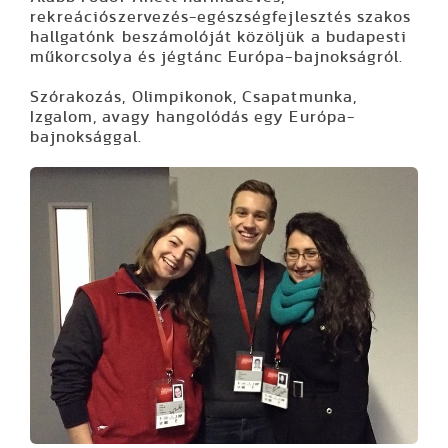
rekreációszervezés-egészségfejlesztés szakos
hallgatónk beszámolóját közöljük a budapesti
műkorcsolya és jégtánc Európa-bajnokságról.
Sz
órakozás,
O
limpikonok,
Cs
apatmunka,
I
zgalom, avagy hangolódás egy Európa-
bajnoksággal.