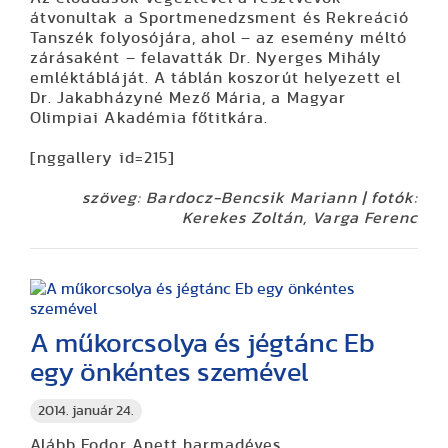
átvonultak a Sportmenedzsment és Rekreáció
Tanszék folyosójára, ahol – az esemény méltó
zárásaként – felavatták Dr. Nyerges Mihály
emléktábláját. A táblán koszorút helyezett el
Dr. Jakabházyné Mező Mária, a Magyar
Olimpiai Akadémia főtitkára.
[nggallery id=215]
szöveg: Bardocz-Bencsik Mariann | fotók:
Kerekes Zoltán, Varga Ferenc
A műkorcsolya és jégtánc Eb
egy önkéntes szemével
2014. január 24.
Alább Fodor Anett harmadéves,