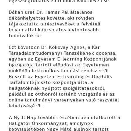
egészségtudatos életmódra való nevelése.
Dékán urat Dr. Hamar Pál általános
dékánhelyettes követte, aki röviden
tájékoztatta a résztvevőket a felvételi
folyamattal kapcsolatos legfontosabb
tudnivalókról.
Ezt követően Dr. Kokovay Ágnes, a Kar
Társadalomtudományi Tanszékének docense,
egyben az Egyetem E-learning Központjának
igazgatója tartott előadást az Egyetemen
működő elektronikus tanulási rendszerről.
Beszélt az Egyetem E-Learning és Digitális
Tartalomfejlesztő Központja által a
hallgatóknak nyújtott szolgáltatásokról,
például az otthonról történő vizsgázás és az
online tanulmányi versenyeken való részvétel
lehetőségéről.
A Nyílt Nap további részében bemutatkozott a
Hallgatói Önkormányzat, amelynek
képviseletében Nagy Máté alelnök tartott