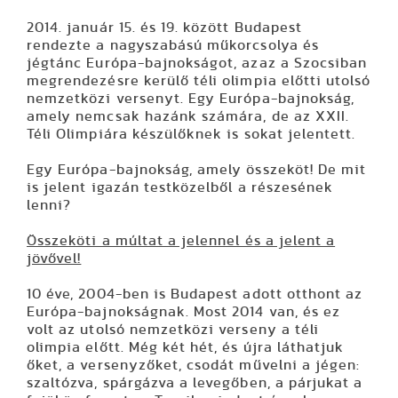
2014. január 15. és 19. között Budapest
rendezte a nagyszabású műkorcsolya és
jégtánc Európa-bajnokságot, azaz a Szocsiban
megrendezésre kerülő téli olimpia előtti utolsó
nemzetközi versenyt. Egy Európa-bajnokság,
amely nemcsak hazánk számára, de az XXII.
Téli Olimpiára készülőknek is sokat jelentett.
Egy Európa-bajnokság, amely összeköt! De mit
is jelent igazán testközelből a részesének
lenni?
Összeköti a múltat a jelennel és a jelent a
jövővel!
10 éve, 2004-ben is Budapest adott otthont az
Európa-bajnokságnak. Most 2014 van, és ez
volt az utolsó nemzetközi verseny a téli
olimpia előtt. Még két hét, és újra láthatjuk
őket, a versenyzőket, csodát művelni a jégen:
szaltózva, spárgázva a levegőben, a párjukat a