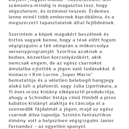
számomra mindig is magasztos lesz, hogy
végezhetem, és örömmel teszem. Érdemes
lenne minél több embernek kipróbálnia, és a
megszerzett tapasztalatok által fejlődnének.
Szerintem a képek magukért beszélnek és
biztos vagyok benne, hogy a tévé előtt fogom
végigizgulni a téli olimpián a műkorcsolya
versenyprogramját. Szorítva azoknak a
kedves, közvetlen korcsolyázókért, akik
nemcsak engem, de az egész csarnokot
ámulatba ejtették a jégen való tudásukkal. A
monaco-i Kim Lucine „Super Mario”
bemutatója és a véletlen belebegő hangjegy
alakú lufi a plafonról; vagy Julia Lipnitskaia, a
15 éves orosz kislány elképesztő produkciója,
ahogy a Schindler listája című filmből a piros
kabátos kislányt alakítja és táncolja el a
szenvedők fájdalmát a jégen, majd az egész
csarnok állva tapsolja. Szintén fantasztikus
élmény volt a helyszínen végigizgulni Javier
Fernandez - az egyetlen spanyol