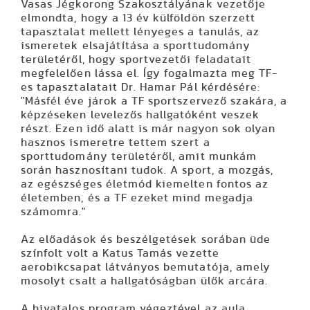
Vasas Jégkorong Szakosztályának vezetője
elmondta, hogy a 13 év külföldön szerzett
tapasztalat mellett lényeges a tanulás, az
ismeretek elsajátítása a sporttudomány
területéről, hogy sportvezetői feladatait
megfelelően lássa el. Így fogalmazta meg TF-
es tapasztalatait Dr. Hamar Pál kérdésére:
"Másfél éve járok a TF sportszervező szakára, a
képzéseken levelezős hallgatóként veszek
részt. Ezen idő alatt is már nagyon sok olyan
hasznos ismeretre tettem szert a
sporttudomány területéről, amit munkám
során hasznosítani tudok. A sport, a mozgás,
az egészséges életmód kiemelten fontos az
életemben, és a TF ezeket mind megadja
számomra."
Az előadások és beszélgetések sorában üde
színfolt volt a Katus Tamás vezette
aerobikcsapat látványos bemutatója, amely
mosolyt csalt a hallgatóságban ülők arcára.
A hivatalos program végeztével az aula