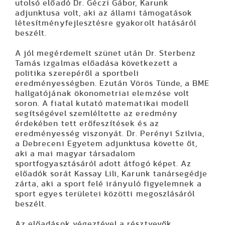
utolsó előadó Dr. Géczi Gábor, Karunk
adjunktusa volt, aki az állami támogatások
létesítményfejlesztésre gyakorolt hatásáról
beszélt.
A jól megérdemelt szünet után Dr. Sterbenz
Tamás izgalmas előadása következett a
politika szerepéről a sportbeli
eredményességben. Ezután Vörös Tünde, a BME
hallgatójának ökonometriai elemzése volt
soron. A fiatal kutató matematikai modell
segítségével szemléltette az eredmény
érdekében tett erőfeszítések és az
eredményesség viszonyát. Dr. Perényi Szilvia,
a Debreceni Egyetem adjunktusa követte őt,
aki a mai magyar társadalom
sportfogyasztásáról adott átfogó képet. Az
előadók sorát Kassay Lili, Karunk tanársegédje
zárta, aki a sport felé irányuló figyelemnek a
sport egyes területei közötti megoszlásáról
beszélt.
Az előadások végeztével a résztvevők