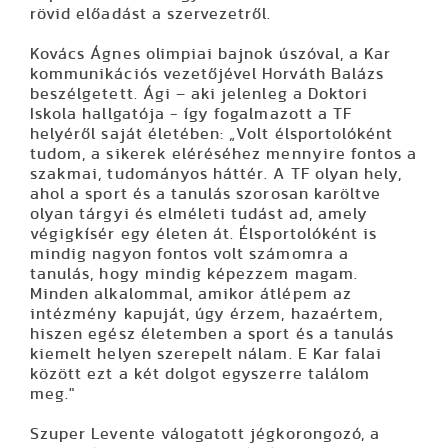
rövid előadást a szervezetről.
Kovács Ágnes olimpiai bajnok úszóval, a Kar
kommunikációs vezetőjével Horváth Balázs
beszélgetett. Ági – aki jelenleg a Doktori
Iskola hallgatója - így fogalmazott a TF
helyéről saját életében: „Volt élsportolóként
tudom, a sikerek eléréséhez mennyire fontos a
szakmai, tudományos háttér. A TF olyan hely,
ahol a sport és a tanulás szorosan karöltve
olyan tárgyi és elméleti tudást ad, amely
végigkísér egy életen át. Élsportolóként is
mindig nagyon fontos volt számomra a
tanulás, hogy mindig képezzem magam.
Minden alkalommal, amikor átlépem az
intézmény kapuját, úgy érzem, hazaértem,
hiszen egész életemben a sport és a tanulás
kiemelt helyen szerepelt nálam. E Kar falai
között ezt a két dolgot egyszerre találom
meg."
Szuper Levente válogatott jégkorongozó, a