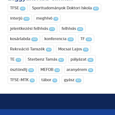
TFSE
Sporttudományok Doktori Iskola
413
401
interjú
meghívó
393
311
jelentkezési felhívás
felhívás
273
265
kosárlabda
konferencia
TF
250
228
226
Rekreáció Tanszék
Mocsai Lajos
183
176
TE
Sterbenz Tamás
pályázat
173
167
140
ösztöndíj
MEFOB
aranyérem
139
124
116
TFSE-MTK
tábor
gyász
115
112
103