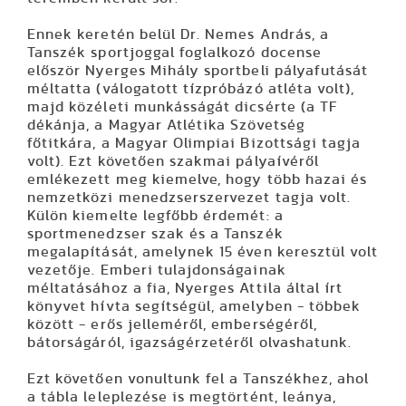
Ennek keretén belül Dr. Nemes András, a
Tanszék sportjoggal foglalkozó docense
először Nyerges Mihály sportbeli pályafutását
méltatta (válogatott tízpróbázó atléta volt),
majd közéleti munkásságát dicsérte (a TF
dékánja, a Magyar Atlétika Szövetség
főtitkára, a Magyar Olimpiai Bizottsági tagja
volt). Ezt követően szakmai pályaívéről
emlékezett meg kiemelve, hogy több hazai és
nemzetközi menedzserszervezet tagja volt.
Külön kiemelte legfőbb érdemét: a
sportmenedzser szak és a Tanszék
megalapítását, amelynek 15 éven keresztül volt
vezetője. Emberi tulajdonságainak
méltatásához a fia, Nyerges Attila által írt
könyvet hívta segítségül, amelyben - többek
között - erős jelleméről, emberségéről,
bátorságáról, igazságérzetéről olvashatunk.
Ezt követően vonultunk fel a Tanszékhez, ahol
a tábla leleplezése is megtörtént, leánya,