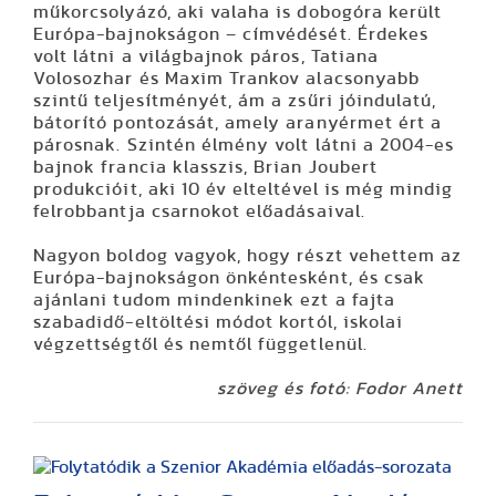
műkorcsolyázó, aki valaha is dobogóra került
Európa-bajnokságon – címvédését. Érdekes
volt látni a világbajnok páros, Tatiana
Volosozhar és Maxim Trankov alacsonyabb
szintű teljesítményét, ám a zsűri jóindulatú,
bátorító pontozását, amely aranyérmet ért a
párosnak. Szintén élmény volt látni a 2004-es
bajnok francia klasszis, Brian Joubert
produkcióit, aki 10 év elteltével is még mindig
felrobbantja csarnokot előadásaival.
Nagyon boldog vagyok, hogy részt vehettem az
Európa-bajnokságon önkéntesként, és csak
ajánlani tudom mindenkinek ezt a fajta
szabadidő-eltöltési módot kortól, iskolai
végzettségtől és nemtől függetlenül.
szöveg és fotó: Fodor Anett