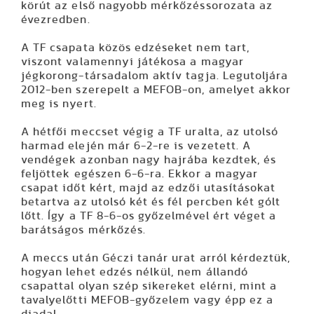
körút az első nagyobb mérkőzéssorozata az
évezredben.
A TF csapata közös edzéseket nem tart,
viszont valamennyi játékosa a magyar
jégkorong-társadalom aktív tagja. Legutoljára
2012-ben szerepelt a MEFOB-on, amelyet akkor
meg is nyert.
A hétfői meccset végig a TF uralta, az utolsó
harmad elején már 6-2-re is vezetett. A
vendégek azonban nagy hajrába kezdtek, és
feljöttek egészen 6-6-ra. Ekkor a magyar
csapat időt kért, majd az edzői utasításokat
betartva az utolsó két és fél percben két gólt
lőtt. Így a TF 8-6-os győzelmével ért véget a
barátságos mérkőzés.
A meccs után Géczi tanár urat arról kérdeztük,
hogyan lehet edzés nélkül, nem állandó
csapattal olyan szép sikereket elérni, mint a
tavalyelőtti MEFOB-győzelem vagy épp ez a
diadal.