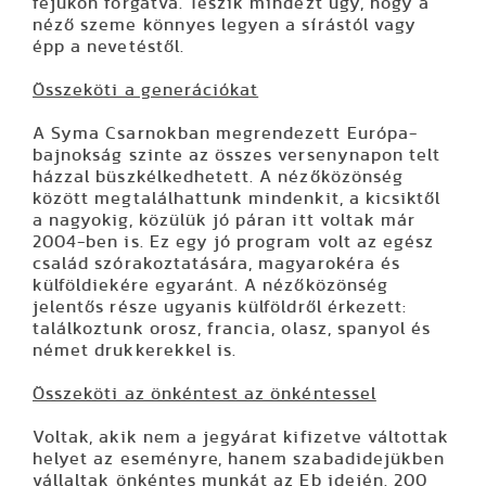
fejükön forgatva. Teszik mindezt úgy, hogy a
néző szeme könnyes legyen a sírástól vagy
épp a nevetéstől.
Összeköti a generációkat
A Syma Csarnokban megrendezett Európa-
bajnokság szinte az összes versenynapon telt
házzal büszkélkedhetett. A nézőközönség
között megtalálhattunk mindenkit, a kicsiktől
a nagyokig, közülük jó páran itt voltak már
2004-ben is. Ez egy jó program volt az egész
család szórakoztatására, magyarokéra és
külföldiekére egyaránt. A nézőközönség
jelentős része ugyanis külföldről érkezett:
találkoztunk orosz, francia, olasz, spanyol és
német drukkerekkel is.
Összeköti az önkéntest az önkéntessel
Voltak, akik nem a jegyárat kifizetve váltottak
helyet az eseményre, hanem szabadidejükben
vállaltak önkéntes munkát az Eb idején. 200