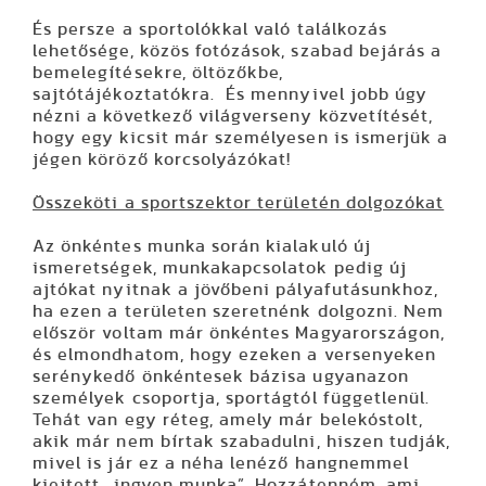
És persze a sportolókkal való találkozás
lehetősége, közös fotózások, szabad bejárás a
bemelegítésekre, öltözőkbe,
sajtótájékoztatókra. És mennyivel jobb úgy
nézni a következő világverseny közvetítését,
hogy egy kicsit már személyesen is ismerjük a
jégen köröző korcsolyázókat!
Összeköti a sportszektor területén dolgozókat
Az önkéntes munka során kialakuló új
ismeretségek, munkakapcsolatok pedig új
ajtókat nyitnak a jövőbeni pályafutásunkhoz,
ha ezen a területen szeretnénk dolgozni. Nem
először voltam már önkéntes Magyarországon,
és elmondhatom, hogy ezeken a versenyeken
serénykedő önkéntesek bázisa ugyanazon
személyek csoportja, sportágtól függetlenül.
Tehát van egy réteg, amely már belekóstolt,
akik már nem bírtak szabadulni, hiszen tudják,
mivel is jár ez a néha lenéző hangnemmel
kiejtett „ingyen munka”. Hozzátenném, ami