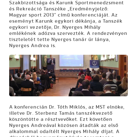
Szakbizottsága és Karunk Sportmenedzsment
és Rekreáció Tanszéke „Eredményjelző:
Magyar sport 2013” című konferenciáját. Az
eseményt Karunk egykori dékánja, a Tanszék
egykori vezetője, Dr. Nyerges Mihály
emlékének adózva szervezték. A rendezvényen
tiszteletét tette Nyerges tanár úr lánya,
Nyerges Andrea is.
A konferencián Dr. Tóth Miklós, az MST elnöke,
illetve Dr. Sterbenz Tamás tanszékvezető
köszöntötte a résztvevőket. Ezt követően
Nyerges Andreával közösen átadták az első
alkalommal odaítélt Nyerges Mihály díjat. A