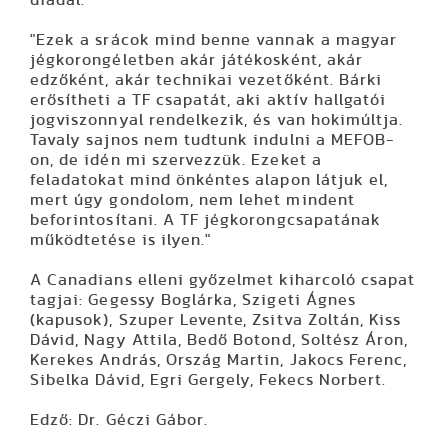
"Ezek a srácok mind benne vannak a magyar
jégkorongéletben akár játékosként, akár
edzőként, akár technikai vezetőként. Bárki
erősítheti a TF csapatát, aki aktív hallgatói
jogviszonnyal rendelkezik, és van hokimúltja.
Tavaly sajnos nem tudtunk indulni a MEFOB-
on, de idén mi szervezzük. Ezeket a
feladatokat mind önkéntes alapon látjuk el,
mert úgy gondolom, nem lehet mindent
beforintosítani. A TF jégkorongcsapatának
működtetése is ilyen."
A Canadians elleni győzelmet kiharcoló csapat
tagjai: Gegessy Boglárka, Szigeti Ágnes
(kapusok), Szuper Levente, Zsitva Zoltán, Kiss
Dávid, Nagy Attila, Bedő Botond, Soltész Áron,
Kerekes András, Ország Martin, Jakocs Ferenc,
Sibelka Dávid, Egri Gergely, Fekecs Norbert.
Edző: Dr. Géczi Gábor.