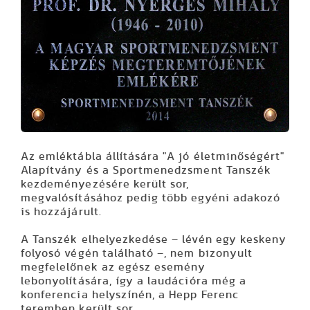
Az emléktábla állítására "A jó életminőségért"
Alapítvány és a Sportmenedzsment Tanszék
kezdeményezésére került sor,
megvalósításához pedig több egyéni adakozó
is hozzájárult.
A Tanszék elhelyezkedése – lévén egy keskeny
folyosó végén található –, nem bizonyult
megfelelőnek az egész esemény
lebonyolítására, így a laudációra még a
konferencia helyszínén, a Hepp Ferenc
teremben került sor.