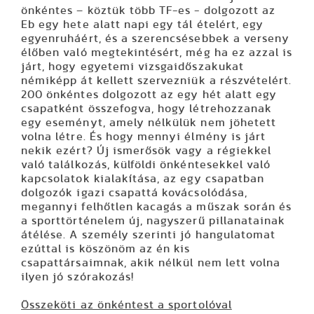
önkéntes – köztük több TF-es - dolgozott az
Eb egy hete alatt napi egy tál ételért, egy
egyenruháért, és a szerencsésebbek a verseny
élőben való megtekintésért, még ha ez azzal is
járt, hogy egyetemi vizsgaidőszakukat
némiképp át kellett szervezniük a részvételért.
200 önkéntes dolgozott az egy hét alatt egy
csapatként összefogva, hogy létrehozzanak
egy eseményt, amely nélkülük nem jöhetett
volna létre. És hogy mennyi élmény is járt
nekik ezért? Új ismerősök vagy a régiekkel
való találkozás, külföldi önkéntesekkel való
kapcsolatok kialakítása, az egy csapatban
dolgozók igazi csapattá kovácsolódása,
megannyi felhőtlen kacagás a műszak során és
a sporttörténelem új, nagyszerű pillanatainak
átélése. A személy szerinti jó hangulatomat
ezúttal is köszönöm az én kis
csapattársaimnak, akik nélkül nem lett volna
ilyen jó szórakozás!
Összeköti az önkéntest a sportolóval