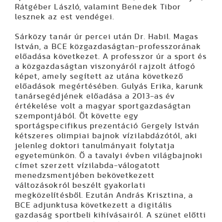
Rátgéber László, valamint Benedek Tibor
lesznek az est vendégei.
Sárközy tanár úr percei után Dr. Habil. Magas
István, a BCE közgazdaságtan-professzorának
előadása következet. A professzor úr a sport és
a közgazdaságtan viszonyáról rajzolt átfogó
képet, amely segített az utána következő
előadások megértésében. Gulyás Erika, karunk
tanársegédjének előadása a 2013-as év
értékelése volt a magyar sportgazdaságtan
szempontjából. Őt követte egy
sportágspecifikus prezentáció Gergely István
kétszeres olimpiai bajnok vízilabdázótól, aki
jelenleg doktori tanulmányait folytatja
egyetemünkön. Ő a tavalyi évben világbajnoki
címet szerzett vízilabda-válogatott
menedzsmentjében bekövetkezett
változásokról beszélt gyakorlati
megközelítésből. Ezután András Krisztina, a
BCE adjunktusa következett a digitális
gazdaság sportbeli kihívásairól. A szünet előtti