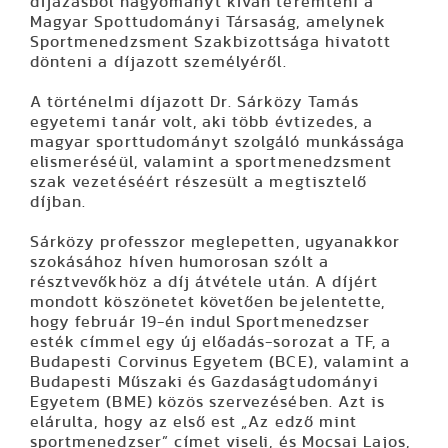
díjazásból hagyományt kíván teremteni a
Magyar Spottudományi Társaság, amelynek
Sportmenedzsment Szakbizottsága hivatott
dönteni a díjazott személyéről.
A történelmi díjazott Dr. Sárközy Tamás
egyetemi tanár volt, aki több évtizedes, a
magyar sporttudományt szolgáló munkássága
elismeréséül, valamint a sportmenedzsment
szak vezetéséért részesült a megtisztelő
díjban.
Sárközy professzor meglepetten, ugyanakkor
szokásához híven humorosan szólt a
résztvevőkhöz a díj átvétele után. A díjért
mondott köszönetet követően bejelentette,
hogy február 19-én indul Sportmenedzser
esték címmel egy új előadás-sorozat a TF, a
Budapesti Corvinus Egyetem (BCE), valamint a
Budapesti Műszaki és Gazdaságtudományi
Egyetem (BME) közös szervezésében. Azt is
elárulta, hogy az első est „Az edző mint
sportmenedzser” címet viseli, és Mocsai Lajos,