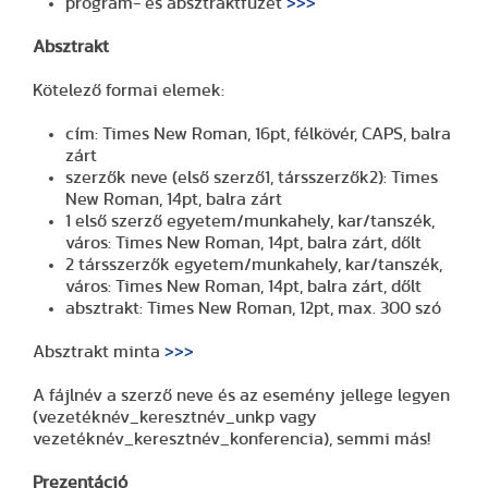
program- és absztraktfüzet
>>>
Absztrakt
Kötelező formai elemek:
cím: Times New Roman, 16pt, félkövér, CAPS, balra
zárt
szerzők neve (első szerző1, társszerzők2): Times
New Roman, 14pt, balra zárt
1 első szerző egyetem/munkahely, kar/tanszék,
város: Times New Roman, 14pt, balra zárt, dőlt
2 társszerzők egyetem/munkahely, kar/tanszék,
város: Times New Roman, 14pt, balra zárt, dőlt
absztrakt: Times New Roman, 12pt, max. 300 szó
Absztrakt minta
>>>
A fájlnév a szerző neve és az esemény jellege legyen
(vezetéknév_keresztnév_unkp vagy
vezetéknév_keresztnév_konferencia), semmi más!
Prezentáció