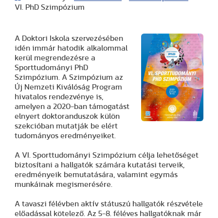
VI. PhD Szimpózium
A Doktori Iskola szervezésében
idén immár hatodik alkalommal
kerül megrendezésre a
Sporttudományi PhD
Szimpózium. A Szimpózium az
Új Nemzeti Kiválóság Program
hivatalos rendezvénye is,
amelyen a 2020-ban támogatást
elnyert doktoranduszok külön
szekcióban mutatják be elért
tudományos eredményeiket.
A VI. Sporttudományi Szimpózium célja lehetőséget
biztosítani a hallgatók számára kutatási terveik,
eredményeik bemutatására, valamint egymás
munkáinak megismerésére.
A tavaszi félévben aktív státuszú hallgatók részvétele
előadással kötelező. Az 5-8. féléves hallgatóknak már