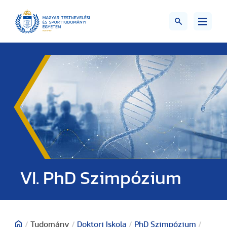
VI. PhD Szimpózium
/
Tudomány
/
Doktori Iskola
/
PhD Szimpózium
/