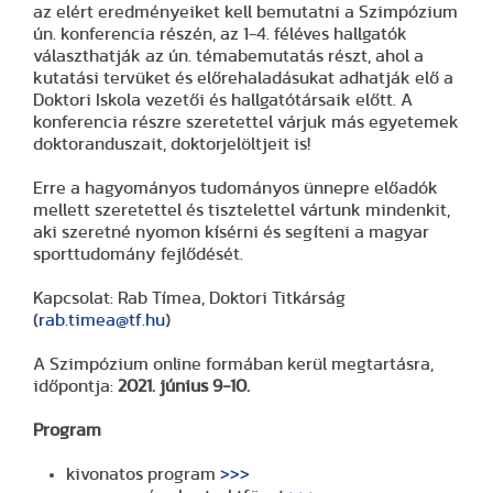
az elért eredményeiket kell bemutatni a Szimpózium
ún. konferencia részén, az 1-4. féléves hallgatók
választhatják az ún. témabemutatás részt, ahol a
kutatási tervüket és előrehaladásukat adhatják elő a
Doktori Iskola vezetői és hallgatótársaik előtt. A
konferencia részre szeretettel várjuk más egyetemek
doktoranduszait, doktorjelöltjeit is!
Erre a hagyományos tudományos ünnepre előadók
mellett szeretettel és tisztelettel vártunk mindenkit,
aki szeretné nyomon kísérni és segíteni a magyar
sporttudomány fejlődését.
Kapcsolat: Rab Tímea, Doktori Titkárság
(
rab.timea@tf.hu
)
A Szimpózium online formában kerül megtartásra,
időpontja:
2021. június 9-10.
Program
kivonatos program
>>>