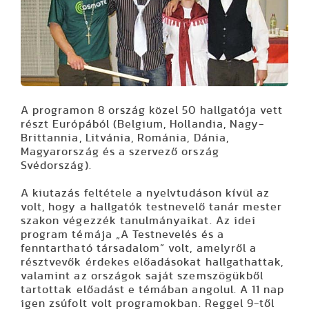
A programon 8 ország közel 50 hallgatója vett
részt Európából (Belgium, Hollandia, Nagy-
Brittannia, Litvánia, Románia, Dánia,
Magyarország és a szervező ország
Svédország).
A kiutazás feltétele a nyelvtudáson kívül az
volt, hogy a hallgatók testnevelő tanár mester
szakon végezzék tanulmányaikat. Az idei
program témája „A Testnevelés és a
fenntartható társadalom” volt, amelyről a
résztvevők érdekes előadásokat hallgathattak,
valamint az országok saját szemszögükből
tartottak előadást e témában angolul. A 11 nap
igen zsúfolt volt programokban. Reggel 9-től