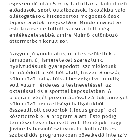
egészen délután 5-6-ig tartottak a különböző
előadások, sportfoglalkozások, iskolákba való
ellátogatások, kiscsoportos megbeszélések,
tapasztalatok megosztása. Minden napot az
esti közösen eltöltött vacsora tett még
emlékezetesebbé, amire Malmö különböző
éttermeiben került sor.
Nagyon jó gondolatok, ötletek születtek a
témában, új ismereteket szereztünk,
nyelvtudásunk gyarapodott, szemléletünk
formálódott a két hét alatt, hiszen 8 ország
különböző hallgatóival beszélgetve mindig
volt valami érdekes a testneveléssel, az
oktatással és a sporttal kapcsolatban. A
program végét prezentációval zártuk, amelyet
különböző nemzetiségű hallgatókból
összeállított csoportok („focus group”-ok)
készítettek el a program alatt. Este pedig
természetesen bankett volt. Reméljük, hogy
jövőre is hasonló színvonalú, kulturális és
szabadidős programokban bővelkedő intenzív