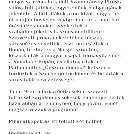
magas színvonalat adott Szamoránsky Piroska
válogatott játékos, egyetemünk hallgatójának
jelenléte. A brit diákok azon kívül, hogy a hét
öt napján hősiesen végigcsinálták a napi hat
órás edzésmunkát, igyekeztek a
szabadidejüket is hasznosan eltölteni.
Szervezett program keretében buszos
városnézésen vettek részt, hajókáztak a
Dunán, frizbiztek a Margit-szigeten,
kiszurkolták a magyar csapat tornagyőzelmét
a Vodafone-kupán, és ellátogattak a
Parlamentbe. „Önszorgalomból” kétszer is
fürdőztek a Széchenyi fürdőben, és bejárták a
város több nevezetességét.
Július 9-én a birkózóedzéseken szerzett
foltokkal karjukon és sok-sok élménnyel tértek
haza abban a reményben, hogy jövőre ismét
megszervezzük a programot.
Pillanatképek az itt töltött két hétből:
[nggallery id=118]