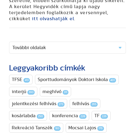
szeretne, élőben szurkolhatja ki újabb sikereit.
A kerület Hegyvidék című lapja nagy
terjedelemben foglalkozik a versennyel,
cikküket
itt olvashatják el
.
További oldalak
Leggyakoribb címkék
TFSE
Sporttudományok Doktori Iskola
413
401
interjú
meghívó
393
311
jelentkezési felhívás
felhívás
273
265
kosárlabda
konferencia
TF
250
228
226
Rekreáció Tanszék
Mocsai Lajos
183
176