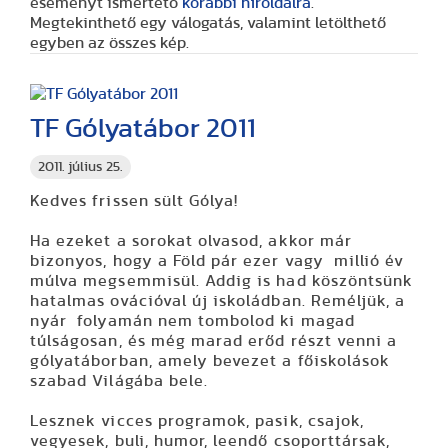
eseményt ismertető
korábbi híroldalra
.
Megtekinthető egy válogatás, valamint letölthető
egyben az összes kép.
TF Gólyatábor 2011
2011. július 25.
Kedves frissen sült Gólya!
Ha ezeket a sorokat olvasod, akkor már
bizonyos, hogy a Föld pár ezer vagy millió év
múlva megsemmisül. Addig is had köszöntsünk
hatalmas ovációval új iskoládban. Reméljük, a
nyár folyamán nem tombolod ki magad
túlságosan, és még marad erőd részt venni a
gólyatáborban, amely bevezet a főiskolások
szabad Világába bele.
Lesznek vicces programok, pasik, csajok,
vegyesek, buli, humor, leendő csoporttársak,