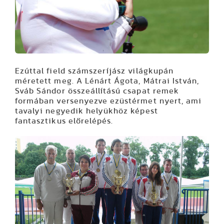
Ezúttal field számszeríjász világkupán
méretett meg. A Lénárt Ágota, Mátrai István,
Sváb Sándor összeállítású csapat remek
formában versenyezve ezüstérmet nyert, ami
tavalyi negyedik helyükhöz képest
fantasztikus előrelépés.