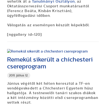
vehetik át a
Tanulmányi Osztályon,
az
Oktatásszervezési Csoport munkatársaitól
(Ferencz Beáta, Kisbán Krisztián),
ügyfélfogadási időben.
Válogatás az eseményen készült képekből:
[nggallery id=120]
Remekül sikerült a chichesteri
csereprogram
2011. július 12.
Június végétől két héten keresztül a TF-en
vendégeskedett a Chichesteri Egyetem húsz
hallgatója. A testnevelői tanári szakos diákok
a két intézmény közötti első csereprogramban
vettek részt.