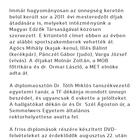
Immár hagyományosan az ünnepség keretén
belül került sor a 2011. évi mesteredzői díjak
átadására is, melyeket intézményünk a
Magyar Edzők Társaságával közösen
szervezett. E kitüntető címet ebben az évben
az alábbi sportszakemberek vehették át:
Agócs Mihály (kajak-kenu), Illés Bálint
(kerékpár), Pánczél Gábor (judo), Varga József
(vívás). A díjakat Molnár Zoltán, a MOB
főtitkára és dr. Ormai László, a MET elnöke
adta át.
A diplomaosztón Dr. Tóth Miklós tanszékvezető
egyetemi tanár, a TF dékánja mondott ünnepi
beszédet, és ugyancsak ő eskette a jelölteket.
A hallgatókat dékán úr és Dr. Szél Ágoston úr, a
Semmelweis Egyetem általános
rektorhelyettese avatta fel.
A friss diplomások részére készített DVD-
felvételeket az érdeklődők augusztus 22. után