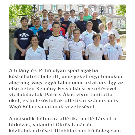
A 6 lány és 14 fiú olyan sportágakba
kóstolhatott bele itt, amelyeket egyetemükön
alig-alig vagy egyáltalán nem oktatnak. Így az
első héten Kemény Fecsó bácsi vezetésével
vízilabdáztak, Patócs Ákos vívni tanította
őket, és belekóstoltak atlétikai számokba is
Vágó Béla csapatának vezetésével.
A második héten az atlétika mellé társult a
birkózás, valamint Ökrös tanár úr
kézilabdaedzései. Utóbbiaknak különlegesen