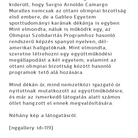
kiderült, hogy Sergio Arnoldo Camargo
Muralles nemcsak az ottani olimpiai bizottság
első embere, de a Galileo Egyetem
sporttudományi karának dékánja is egyben.
Mint elmondta, náluk is működik egy, az
Olimpiai Szolidaritás Programhoz hasonló
rendszerű képzés spanyol nyelven, dél-
amerikai hallgatóknak. Mint elmondta,
szeretne létrehozni egy együttműködési
megállapodást a két egyetem, valamint az
ottani olimpiai bizottság között hasonló
programok tető alá hozására.
Mind dékán úr, mind nemzetközi igazgató úr
nyitottnak mutatkozott az együttműködésre,
és már az ismerkedő látogatás alatt számos
ötlet hangzott el ennek megvalósítására.
Néhány kép a látogatásról:
[nggallery id=119]