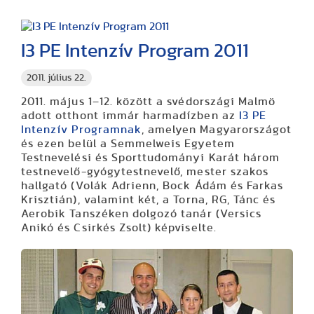
I3 PE Intenzív Program 2011
2011. július 22.
2011. május 1–12. között a svédországi Malmö
adott otthont immár harmadízben az
I3 PE
Intenzív Programnak
, amelyen Magyarországot
és ezen belül a Semmelweis Egyetem
Testnevelési és Sporttudományi Karát három
testnevelő-gyógytestnevelő, mester szakos
hallgató (Volák Adrienn, Bock Ádám és Farkas
Krisztián), valamint két, a Torna, RG, Tánc és
Aerobik Tanszéken dolgozó tanár (Versics
Anikó és Csirkés Zsolt) képviselte.