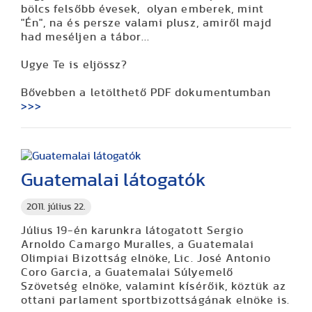
bölcs felsőbb évesek, olyan emberek, mint
"Én", na és persze valami plusz, amiről majd
had meséljen a tábor...
Ugye Te is eljössz?
Bővebben a letölthető PDF dokumentumban
>>>
Guatemalai látogatók
2011. július 22.
Július 19-én karunkra látogatott Sergio
Arnoldo Camargo Muralles, a Guatemalai
Olimpiai Bizottság elnöke, Lic. José Antonio
Coro Garcia, a Guatemalai Súlyemelő
Szövetség elnöke, valamint kísérőik, köztük az
ottani parlament sportbizottságának elnöke is.