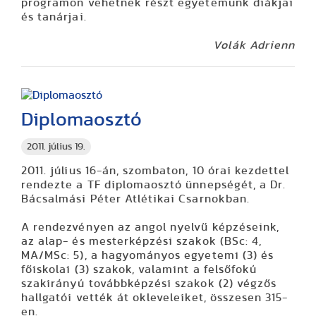
programon vehetnek részt egyetemünk diákjai
és tanárjai.
Volák Adrienn
Diplomaosztó
2011. július 19.
2011. július 16-án, szombaton, 10 órai kezdettel
rendezte a TF diplomaosztó ünnepségét, a Dr.
Bácsalmási Péter Atlétikai Csarnokban.
A rendezvényen az angol nyelvű képzéseink,
az alap- és mesterképzési szakok (BSc: 4,
MA/MSc: 5), a hagyományos egyetemi (3) és
főiskolai (3) szakok, valamint a felsőfokú
szakirányú továbbképzési szakok (2) végzős
hallgatói vették át okleveleiket, összesen 315-
en.