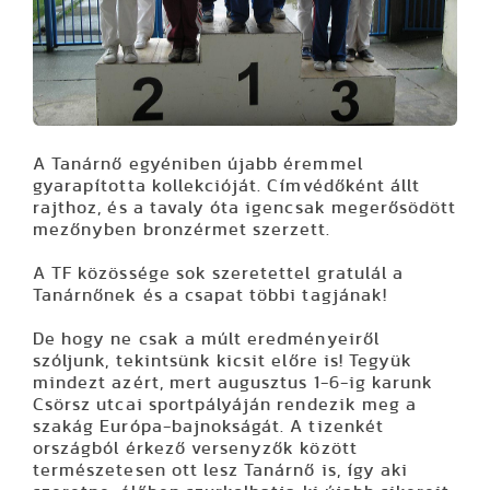
A Tanárnő egyéniben újabb éremmel
gyarapította kollekcióját. Címvédőként állt
rajthoz, és a tavaly óta igencsak megerősödött
mezőnyben bronzérmet szerzett.
A TF közössége sok szeretettel gratulál a
Tanárnőnek és a csapat többi tagjának!
De hogy ne csak a múlt eredményeiről
szóljunk, tekintsünk kicsit előre is! Tegyük
mindezt azért, mert augusztus 1-6-ig karunk
Csörsz utcai sportpályáján rendezik meg a
szakág Európa-bajnokságát. A tizenkét
országból érkező versenyzők között
természetesen ott lesz Tanárnő is, így aki