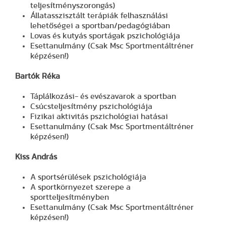
teljesítményszorongás)
Állatasszisztált terápiák felhasználási
lehetőségei a sportban/pedagógiában
Lovas és kutyás sportágak pszichológiája
Esettanulmány (Csak Msc Sportmentáltréner
képzésen!)
Bartók Réka
Táplálkozási- és evészavarok a sportban
Csúcsteljesítmény pszichológiája
Fizikai aktivitás pszichológiai hatásai
Esettanulmány (Csak Msc Sportmentáltréner
képzésen!)
Kiss András
A sportsérülések pszichológiája
A sportkörnyezet szerepe a
sportteljesítményben
Esettanulmány (Csak Msc Sportmentáltréner
képzésen!)