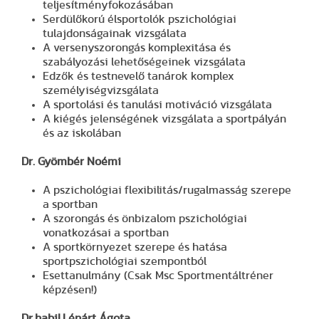
teljesítményfokozásában
Serdülőkorú élsportolók pszichológiai
tulajdonságainak vizsgálata
A versenyszorongás komplexitása és
szabályozási lehetőségeinek vizsgálata
Edzők és testnevelő tanárok komplex
személyiségvizsgálata
A sportolási és tanulási motiváció vizsgálata
A kiégés jelenségének vizsgálata a sportpályán
és az iskolában
Dr. Gyömbér Noémi
A pszichológiai flexibilitás/rugalmasság szerepe
a sportban
A szorongás és önbizalom pszichológiai
vonatkozásai a sportban
A sportkörnyezet szerepe és hatása
sportpszichológiai szempontból
Esettanulmány (Csak Msc Sportmentáltréner
képzésen!)
Dr.habil.Lénárt Ágota