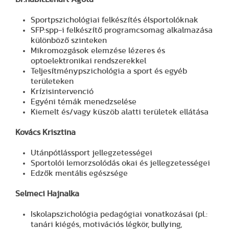
Sportpszichológiai felkészítés élsportolóknak
SFP:spp-i felkészítő programcsomag alkalmazása
különböző szinteken
Mikromozgások elemzése lézeres és
optoelektronikai rendszerekkel
Teljesítménypszichológia a sport és egyéb
területeken
Krízisintervenció
Egyéni témák menedzselése
Kiemelt és/vagy küszöb alatti területek ellátása
Kovács Krisztina
Utánpótlássport jellegzetességei
Sportolói lemorzsolódás okai és jellegzetességei
Edzők mentális egészsége
Selmeci Hajnalka
Iskolapszichológia pedagógiai vonatkozásai (pl.:
tanári kiégés, motivációs légkör, bullying,