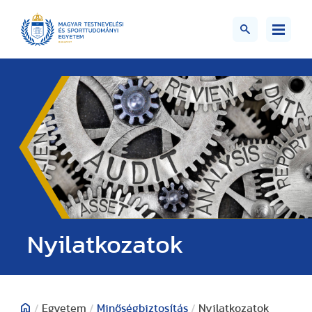
Nyilatkozatok
/
Egyetem
/
Minőségbiztosítás
/
Nyilatkozatok