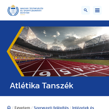
Atlétika Tanszék
/
Egyetem
/
Szervezeti felépítés
/
Intézetek és