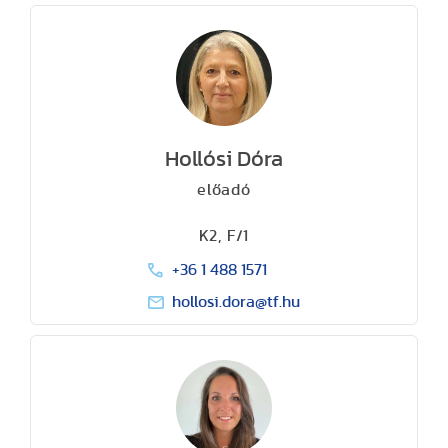
Hollósi Dóra
előadó
K2, F/1
+36 1 488 1571
hollosi.dora@tf.hu