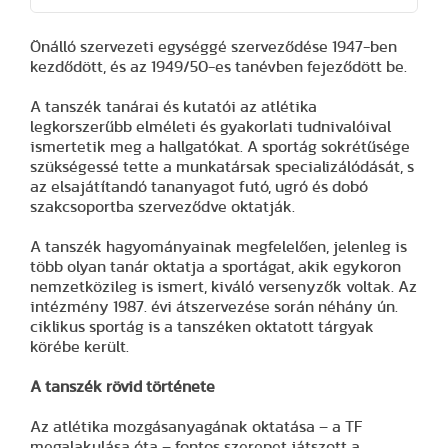
Önálló szervezeti egységgé szerveződése 1947-ben
kezdődött, és az 1949/50-es tanévben fejeződött be.
A tanszék tanárai és kutatói az atlétika
legkorszerűbb elméleti és gyakorlati tudnivalóival
ismertetik meg a hallgatókat. A sportág sokrétűsége
szükségessé tette a munkatársak specializálódását, s
az elsajátítandó tananyagot futó, ugró és dobó
szakcsoportba szerveződve oktatják.
A tanszék hagyományainak megfelelően, jelenleg is
több olyan tanár oktatja a sportágat, akik egykoron
nemzetközileg is ismert, kiváló versenyzők voltak. Az
intézmény 1987. évi átszervezése során néhány ún.
ciklikus sportág is a tanszéken oktatott tárgyak
körébe került.
A tanszék rövid története
Az atlétika mozgásanyagának oktatása – a TF
megalakulása óta – fontos szerepet játszott a