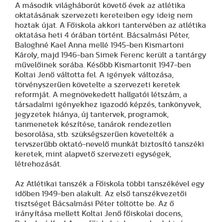
A második világháborút követő évek az atlétika
oktatásának szervezeti kereteiben egy ideig nem
hoztak újat. A Főiskola akkori tantervében az atlétika
oktatása heti 4 órában történt. Bácsalmási Péter,
Baloghné Kael Anna mellé 1945-ben Kismartoni
Károly, majd 1946-ban Simek Ferenc került a tantárgy
művelőinek sorába. Később Kismartonit 1947-ben
Koltai Jenő váltotta fel. A igények változása,
törvényszerűen követelte a szervezeti keretek
reformját. A megnövekedett hallgatói létszám, a
társadalmi igényekhez igazodó képzés, tankönyvek,
jegyzetek hiánya, új tantervek, programok,
tanmenetek készítése, tanárok rendezetlen
besorolása, stb. szükségszerűen követelték a
tervszerűbb oktató-nevelő munkát biztosító tanszéki
keretek, mint alapvető szervezeti egységek,
létrehozását.
Az Atlétikai tanszék a Főiskola többi tanszékével egy
időben 1949-ben alakult. Az első tanszékvezetői
tisztséget Bácsalmási Péter töltötte be. Az ő
irányítása mellett Koltai Jenő főiskolai docens,