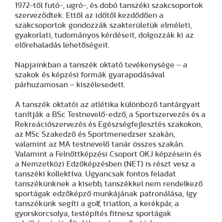
1972-től futó-, ugró-, és dobó tanszéki szakcsoportok
szerveződtek. Ettől az időtől kezdődően a
szakcsoportok gondozzák szakterületük elméleti,
gyakorlati, tudományos kérdéseit, dolgozzák ki az
előrehaladás lehetőségeit.
Napjainkban a tanszék oktató tevékenysége – a
szakok és képzési formák gyarapodásával
párhuzamosan – kiszélesedett.
A tanszék oktatói az atlétika különböző tantárgyait
tanítják a BSc Testnevelő-edző, a Sportszervezés és a
Rekreációszervezés és Egészségfejlesztés szakokon,
az MSc Szakedző és Sportmenedzser szakán,
valamint az MA testnevelő tanár összes szakán.
Valamint a Felnőttképzési Csoport OKJ képzésein és
a Nemzetközi Edzőképzésben (NET) is részt vesz a
tanszéki kollektíva. Ugyancsak fontos feladat
tanszékünknek a kisebb, tanszékkel nem rendelkező
sportágak edzőképző munkájának patronálása, így
tanszékünk segíti a golf, triatlon, a kerékpár, a
gyorskorcsolya, testépítés fitnesz sportágak