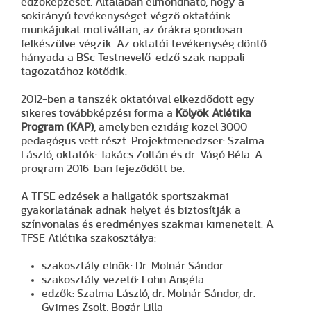
edzőképzését. Általában elmondható, hogy a
sokirányú tevékenységet végző oktatóink
munkájukat motiváltan, az órákra gondosan
felkészülve végzik. Az oktatói tevékenység döntő
hányada a BSc Testnevelő-edző szak nappali
tagozatához kötődik.
2012-ben a tanszék oktatóival elkezdődött egy
sikeres továbbképzési forma a
Kölyök Atlétika
Program (KAP)
, amelyben ezidáig közel 3000
pedagógus vett részt. Projektmenedzser: Szalma
László, oktatók: Takács Zoltán és dr. Vágó Béla. A
program 2016-ban fejeződött be.
A TFSE edzések a hallgatók sportszakmai
gyakorlatának adnak helyet és biztosítják a
színvonalas és eredményes szakmai kimenetelt. A
TFSE Atlétika szakosztálya:
szakosztály elnök: Dr. Molnár Sándor
szakosztály vezető: Lohn Angéla
edzők: Szalma László, dr. Molnár Sándor, dr.
Gyimes Zsolt, Bogár Lilla