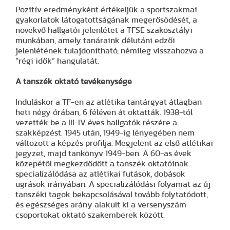
Pozitív eredményként értékeljük a sportszakmai
gyakorlatok látogatottságának megerősödését, a
növekvő hallgatói jelenlétet a TFSE szakosztályi
munkában, amely tanáraink délutáni edzői
jelenlétének tulajdonítható, némileg visszahozva a
“régi idők” hangulatát.
A tanszék oktató tevékenysége
Induláskor a TF-en az atlétika tantárgyat átlagban
heti négy órában, 6 féléven át oktatták. 1938-tól
vezették be a III-IV éves hallgatók részére a
szakképzést. 1945 után, 1949-ig lényegében nem
változott a képzés profilja. Megjelent az első atlétikai
jegyzet, majd tankönyv 1949-ben. A 60-as évek
közepétől megkezdődött a tanszék oktatóinak
specializálódása az atlétikai futások, dobások
ugrások irányában. A specializálódási folyamat az új
tanszéki tagok bekapcsolásával tovább folytatódott,
és egészséges arány alakult ki a versenyszám
csoportokat oktató szakemberek között.