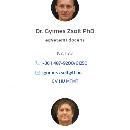
Dr. Gyimes Zsolt PhD
egyetemi docens
K2, F/3
+36 1 487-9200/61250
gyimes.zsolt@tf.hu
CV
HU
MTMT