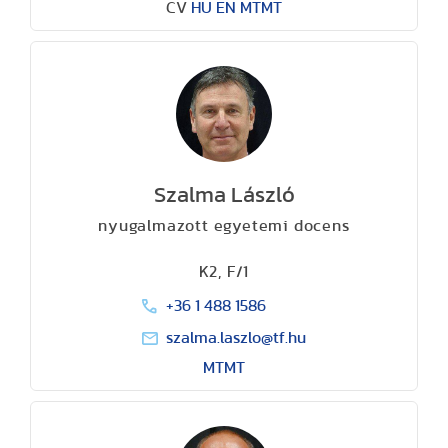
CV
HU
EN
MTMT
Szalma László
nyugalmazott egyetemi docens
K2, F/1
+36 1 488 1586
szalma.laszlo@tf.hu
MTMT