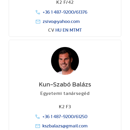
K2 F/42
+36 1 487-9200/61376
zsivo@yahoo.com
CV
HU
EN
MTMT
Kun-Szabó Balázs
Egyetemi tanársegéd
K2 F3
+36 1 487-9200/61250
kszbalazs@gmail.com