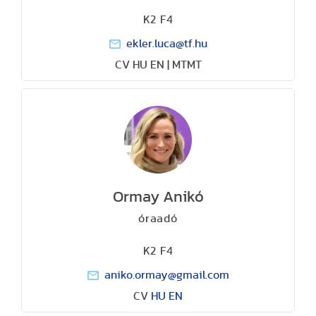
K2 F4
ekler.luca@tf.hu
CV HU EN | MTMT
Ormay Anikó
óraadó
K2 F4
aniko.ormay@gmail.com
CV
HU
EN