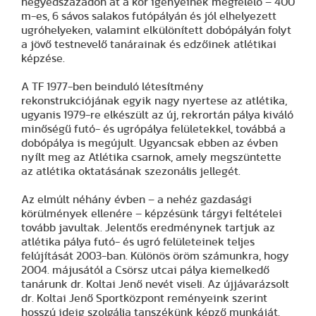
negyedszázadon át a kor igényeinek megfelelő – 400
m-es, 6 sávos salakos futópályán és jól elhelyezett
ugróhelyeken, valamint elkülönített dobópályán folyt
a jövő testnevelő tanárainak és edzőinek atlétikai
képzése.
A TF 1977-ben beinduló létesítmény
rekonstrukciójának egyik nagy nyertese az atlétika,
ugyanis 1979-re elkészült az új, rekrortán pálya kiváló
minőségű futó- és ugrópálya felületekkel, továbbá a
dobópálya is megújult. Ugyancsak ebben az évben
nyílt meg az Atlétika csarnok, amely megszüntette
az atlétika oktatásának szezonális jellegét.
Az elmúlt néhány évben – a nehéz gazdasági
körülmények ellenére – képzésünk tárgyi feltételei
tovább javultak. Jelentős eredménynek tartjuk az
atlétika pálya futó- és ugró felületeinek teljes
felújítását 2003-ban. Különös öröm számunkra, hogy
2004. májusától a Csörsz utcai pálya kiemelkedő
tanárunk dr. Koltai Jenő nevét viseli. Az újjávarázsolt
dr. Koltai Jenő Sportközpont reményeink szerint
hosszú ideig szolgálja tanszékünk képző munkáját.