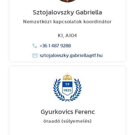
Sztojalovszky Gabriella
Nemzetközi kapcsolatok koordinátor
K1, A104
+36 1 487 9288
sztojalovszky.gabriella@tf.hu
Gyurkovics Ferenc
óraadó (súlyemelés)