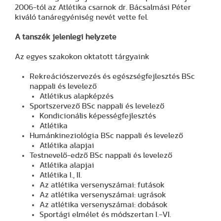
2006-tól az Atlétika csarnok dr. Bácsalmási Péter
kiváló tanáregyéniség nevét vette fel.
A tanszék jelenlegi helyzete
Az egyes szakokon oktatott tárgyaink
Rekreációszervezés és egészségfejlesztés BSc
nappali és levelező
Atlétikus alapképzés
Sportszervező BSc nappali és levelező
Kondicionális képességfejlesztés
Atlétika
Humánkineziológia BSc nappali és levelező
Atlétika alapjai
Testnevelő-edző BSc nappali és levelező
Atlétika alapjai
Atlétika I., II.
Az atlétika versenyszámai: futások
Az atlétika versenyszámai: ugrások
Az atlétika versenyszámai: dobások
Sportági elmélet és módszertan I.-VI.