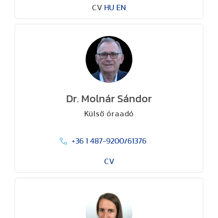
CV
HU
EN
Dr. Molnár Sándor
Külső óraadó
+36 1 487-9200/61376
CV