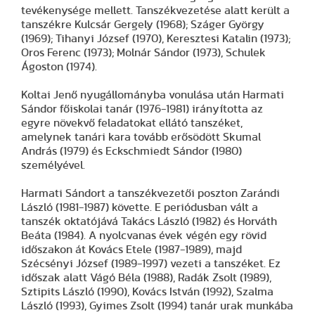
tevékenysége mellett. Tanszékvezetése alatt került a
tanszékre Kulcsár Gergely (1968); Száger György
(1969); Tihanyi József (1970), Keresztesi Katalin (1973);
Oros Ferenc (1973); Molnár Sándor (1973), Schulek
Ágoston (1974).
Koltai Jenő nyugállományba vonulása után Harmati
Sándor főiskolai tanár (1976-1981) irányította az
egyre növekvő feladatokat ellátó tanszéket,
amelynek tanári kara tovább erősödött Skumal
András (1979) és Eckschmiedt Sándor (1980)
személyével.
Harmati Sándort a tanszékvezetői poszton Zarándi
László (1981-1987) követte. E periódusban vált a
tanszék oktatójává Takács László (1982) és Horváth
Beáta (1984). A nyolcvanas évek végén egy rövid
időszakon át Kovács Etele (1987-1989), majd
Szécsényi József (1989-1997) vezeti a tanszéket. Ez
időszak alatt Vágó Béla (1988), Radák Zsolt (1989),
Sztipits László (1990), Kovács István (1992), Szalma
László (1993), Gyimes Zsolt (1994) tanár urak munkába