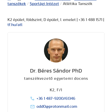
tanszékek
/
Sportági Intézet
/
Atlétika Tanszék
K2 épület, földszint; D épület, I. emelet | +36 1 488 1571 |
tf.hu/atl
Dr. Béres Sándor PhD
tanszékvezető egyetemi docens
K2, F/1
+36 1 487-9200/61346
odd0@protonmail.com