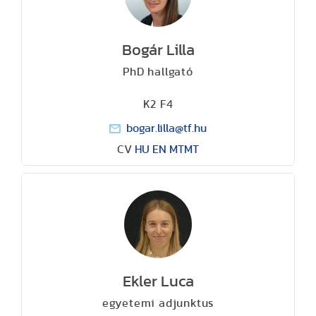
Bogár Lilla
PhD hallgató
K2 F4
bogar.lilla@tf.hu
CV
HU
EN
MTMT
Ekler Luca
egyetemi adjunktus