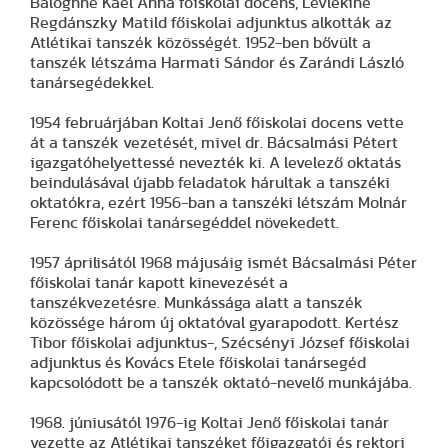
Baloghné Kael Anna főiskolai docens, Levlekiné
Regdánszky Matild főiskolai adjunktus alkották az
Atlétikai tanszék közösségét. 1952-ben bővült a
tanszék létszáma Harmati Sándor és Zarándi László
tanársegédekkel.
1954 februárjában Koltai Jenő főiskolai docens vette
át a tanszék vezetését, mivel dr. Bácsalmási Pétert
igazgatóhelyettessé nevezték ki. A levelező oktatás
beindulásával újabb feladatok hárultak a tanszéki
oktatókra, ezért 1956-ban a tanszéki létszám Molnár
Ferenc főiskolai tanársegéddel növekedett.
1957 áprilisától 1968 májusáig ismét Bácsalmási Péter
főiskolai tanár kapott kinevezését a
tanszékvezetésre. Munkássága alatt a tanszék
közössége három új oktatóval gyarapodott. Kertész
Tibor főiskolai adjunktus-, Szécsényi József főiskolai
adjunktus és Kovács Etele főiskolai tanársegéd
kapcsolódott be a tanszék oktató-nevelő munkájába.
1968. júniusától 1976-ig Koltai Jenő főiskolai tanár
vezette az Atlétikai tanszéket főigazgatói és rektori