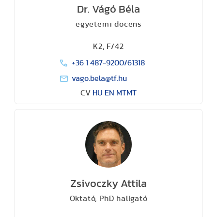
Dr. Vágó Béla
egyetemi docens
K2, F/42
+36 1 487-9200/61318
vago.bela@tf.hu
CV
HU
EN
MTMT
Zsivoczky Attila
Oktató, PhD hallgató