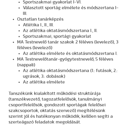
Sportszakmai gyakorlat I-VI.
Választott sportág elmélete és módszertana I-
III.
Osztatlan tanárképzés
Atlétika I., II., III.
Az atlétika oktatásmódszertana I., II.
Sportszakmai, sportági gyakorlat
MA Testnevelő tanár szakok 2 féléves (levelező), 3
féléves (levelező)
Az atlétika elmélete és oktatásmódszertana I.
MA Testnevelőtanár-gyógytestnevelő, 5 féléves
(nappali)
Az atlétika oktatásmódszertana (1.: futások, 2.:
ugrások, 3.: dobások)
Az atlétika elmélete
Tanszékünk kialakított működési struktúrája
(tanszékvezető, tagozatfelelősök, tanulmányi
csoportfelelősök, gondozott sportágak felelősei
szakcsoportok, oktatás szervező) megítélésünk
szerint jól és hatékonyan működik, kellően segíti a
szerteágazó feladatok megoldását.