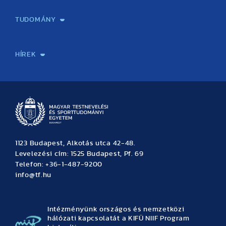
Képzéseink
Tanulmányi Hivatal
Felvételi és Adatszolgáltatási Osztály
Oktatási Igazgatóság
Oktatásfejlesztési Központ
Továbbképző Központ
Sportszaknyelvi Lektorátus
Intézetek és tanszékek
TUDOMÁNY
Sport-táplálkozástudományi Központ
Molekuláris Edzésélettani Kutató Központ
Doktori Iskola
Tudományos Iroda
Publikációk
TDK
Testnevelés, Sport, Tudomány
Habilitáció
Kutatásetika
OTDK
EKÖP
Nyári Egyetem
SPIRIT Olimpiai Tanulmányok Kutatási Központ
Kiváló Kutatási Infrastruktúra-hálózat
HÍREK
Hírek
Büszkeségeink
Hallgatói hírek
Tudományos hírek
TDK hírek
Pályázati hírek
TFSE hírek
Archívum
Eseménynaptár
1123 Budapest, Alkotás utca 42-48.
Levelezési cím: 1525 Budapest, Pf. 69
Telefon: +36-1-487-9200
info@tf.hu
Intézményünk országos és nemzetközi
hálózati kapcsolatát a KIFÜ NIIF Program