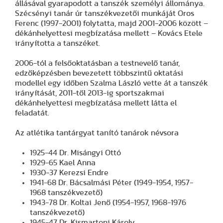
állásával gyarapodott a tanszék személyi állománya.
Szécsényi tanár úr tanszékvezetői munkáját Oros
Ferenc (1997-2001) folytatta, majd 2001-2006 között –
dékánhelyettesi megbízatása mellett – Kovács Etele
irányította a tanszéket.
2006-tól a felsőoktatásban a testnevelő tanár,
edzőképzésben bevezetett többszintű oktatási
modellel egy időben Szalma László vette át a tanszék
irányítását, 2011-től 2013-ig sportszakmai
dékánhelyettesi megbízatása mellett látta el
feladatát.
Az atlétika tantárgyat tanító tanárok névsora
1925-44 Dr. Misángyi Ottó
1929-65 Kael Anna
1930-37 Kerezsi Endre
1941-68 Dr. Bácsalmási Péter (1949-1954, 1957-
1968 tanszékvezető)
1943-78 Dr. Koltai Jenő (1954-1957, 1968-1976
tanszékvezető)
1945-47 Dr. Kismartoni Károly