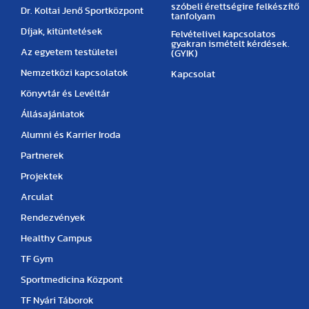
szóbeli érettségire felkészítő
Dr. Koltai Jenő Sportközpont
tanfolyam
Díjak, kitüntetések
Felvételivel kapcsolatos
gyakran ismételt kérdések.
Az egyetem testületei
(GYIK)
Nemzetközi kapcsolatok
Kapcsolat
Könyvtár és Levéltár
Állásajánlatok
Alumni és Karrier Iroda
Partnerek
Projektek
Arculat
Rendezvények
Healthy Campus
TF Gym
Sportmedicina Központ
TF Nyári Táborok