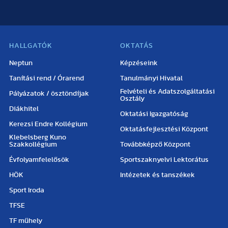
HALLGATÓK
OKTATÁS
Neptun
Képzéseink
Tanítási rend / Órarend
Tanulmányi Hivatal
Felvételi és Adatszolgáltatási
Pályázatok / ösztöndíjak
Osztály
Diákhitel
Oktatási Igazgatóság
Kerezsi Endre Kollégium
Oktatásfejlesztési Központ
Klebelsberg Kuno
Szakkollégium
Továbbképző Központ
Évfolyamfelelősök
Sportszaknyelvi Lektorátus
HÖK
Intézetek és tanszékek
Sport Iroda
TFSE
TF műhely