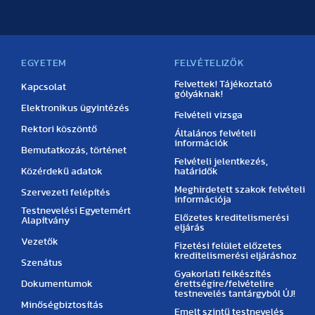
EGYETEM
FELVÉTELIZŐK
Felvettek! Tájékoztató
Kapcsolat
gólyáknak!
Elektronikus ügyintézés
Felvételi vizsga
Rektori köszöntő
Általános felvételi
információk
Bemutatkozás, történet
Felvételi jelentkezés,
Közérdekű adatok
határidők
Meghirdetett szakok felvételi
Szervezeti felépítés
információja
Testnevelési Egyetemért
Előzetes kreditelismerési
Alapítvány
eljárás
Vezetők
Fizetési felület előzetes
kreditelismerési eljáráshoz
Szenátus
Gyakorlati felkészítés
Dokumentumok
érettségire/felvételire
testnevelés tantárgyból ÚJ!
Minőségbiztosítás
Emelt szintű testnevelés