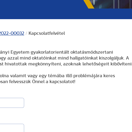
-2022-00032
/
Kapcsolatfelvétel
mányi Egyetem gyakorlatorientált oktatásmódszertani
gy azzal mind oktatóinkat mind hallgatóinkat kiszolgáljuk. A
st hivatottak megkönnyíteni, azoknak lehetőségeit kibővíteni
olna valamit vagy egy témába illő problémájára keres
osan felvesszük Önnel a kapcsolatot!