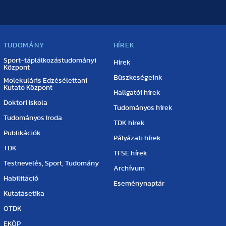
TUDOMÁNY
HÍREK
Sport-táplálkozástudományi
Hírek
Központ
Büszkeségeink
Molekuláris Edzésélettani
Kutató Központ
Hallgatói hírek
Doktori Iskola
Tudományos hírek
Tudományos Iroda
TDK hírek
Publikációk
Pályázati hírek
TDK
TFSE hírek
Testnevelés, Sport, Tudomány
Archívum
Habilitáció
Eseménynaptár
Kutatásetika
OTDK
EKÖP