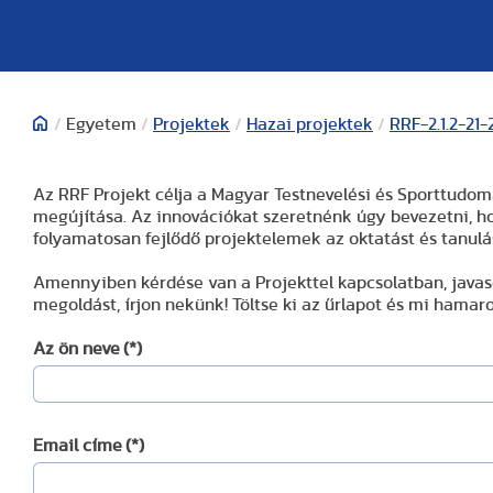
/
Egyetem
/
Projektek
/
Hazai projektek
/
RRF-2.1.2-21
Az RRF Projekt célja a Magyar Testnevelési és Sporttudo
megújítása. Az innovációkat szeretnénk úgy bevezetni, ho
folyamatosan fejlődő projektelemek az oktatást és tanulá
Amennyiben kérdése van a Projekttel kapcsolatban, javas
megoldást, írjon nekünk! Töltse ki az űrlapot és mi hamar
Az ön neve
(*)
Email címe
(*)