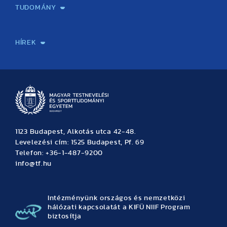
TUDOMÁNY
Sport-táplálkozástudományi Központ
Molekuláris Edzésélettani Kutató Központ
Doktori Iskola
Tudományos Iroda
Publikációk
TDK
Testnevelés, Sport, Tudomány
Habilitáció
Kutatásetika
OTDK
EKÖP
Nyári Egyetem
SPIRIT Olimpiai Tanulmányok Kutatási Központ
Kiváló Kutatási Infrastruktúra-hálózat
HÍREK
Hírek
Büszkeségeink
Hallgatói hírek
Tudományos hírek
TDK hírek
Pályázati hírek
TFSE hírek
Archívum
Eseménynaptár
1123 Budapest, Alkotás utca 42-48.
Levelezési cím: 1525 Budapest, Pf. 69
Telefon: +36-1-487-9200
info@tf.hu
Intézményünk országos és nemzetközi
hálózati kapcsolatát a KIFÜ NIIF Program
biztosítja