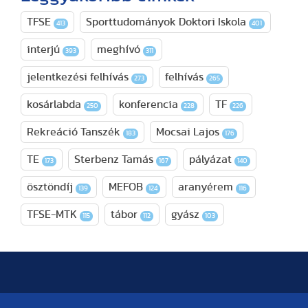
TFSE
Sporttudományok Doktori Iskola
413
401
interjú
meghívó
393
311
jelentkezési felhívás
felhívás
273
265
kosárlabda
konferencia
TF
250
228
226
Rekreáció Tanszék
Mocsai Lajos
183
176
TE
Sterbenz Tamás
pályázat
173
167
140
ösztöndíj
MEFOB
aranyérem
139
124
116
TFSE-MTK
tábor
gyász
115
112
103