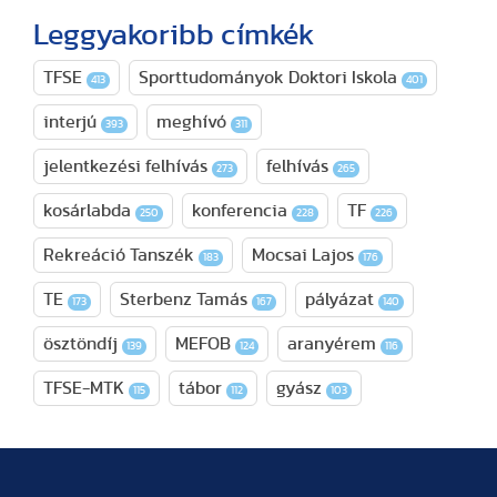
Leggyakoribb címkék
TFSE
Sporttudományok Doktori Iskola
413
401
interjú
meghívó
393
311
jelentkezési felhívás
felhívás
273
265
kosárlabda
konferencia
TF
250
228
226
Rekreáció Tanszék
Mocsai Lajos
183
176
TE
Sterbenz Tamás
pályázat
173
167
140
ösztöndíj
MEFOB
aranyérem
139
124
116
TFSE-MTK
tábor
gyász
115
112
103