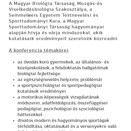
A Magyar Biológia Társaság, Mozgás-és
Viselkedésbiológia Szakosztálya, a
Semmelweis Egyetem Testnevelési és
Sporttudományi Kara, a Magyar
Sporttudományi Társaság hagyományai
alapján hívja és várja mindazokat, akik
kutatásaik eredményeit szeretnék közreadni.
A konferencia témakörei
:
az óvodás korú gyermekek, az általános- és
középiskolások, a felsőoktatás hallgatóinak
biológiai fejlettsége.
az egészségnevelés helyzete, problémái
a sportpszichológiai és sportpedagógiai
kutatások eredményei
a motorikus képességek vizsgálatának
módszerei, adatfeldolgozás, összefüggései
pedagógiai, pszichológiai és szociológiai
hátterekkel
divatos modern és hagyományos sportágak
térhódítása, oktatásukat és a versenyekre való