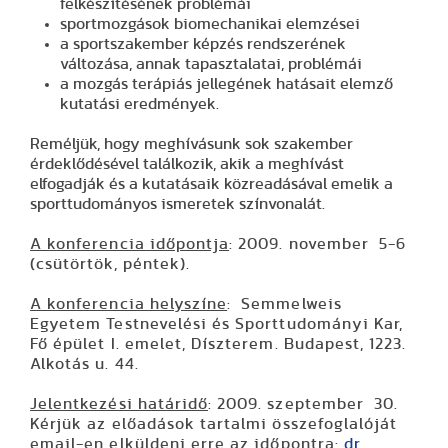
felkészítésének problémái
sportmozgások biomechanikai elemzései
a sportszakember képzés rendszerének
változása, annak tapasztalatai, problémái
a mozgás terápiás jellegének hatásait elemző
kutatási eredmények.
Reméljük, hogy meghívásunk sok szakember
érdeklődésével találkozik, akik a meghívást
elfogadják és a kutatásaik közreadásával emelik a
sporttudományos ismeretek színvonalát.
A konferencia időpontja
: 2009. november 5-6
(csütörtök, péntek).
A konferencia helyszíne
: Semmelweis
Egyetem Testnevelési és Sporttudományi Kar,
Fő épület I. emelet, Díszterem. Budapest, 1223.
Alkotás u. 44.
Jelentkezési határidő
: 2009. szeptember 30.
Kérjük az előadások tartalmi összefoglalóját
email-en elküldeni erre az időpontra:
dr.