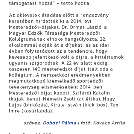
támogatást hozzá” – tette hozzá.
Az oklevelek átadása előtt a rendezvény
keretében hirdették ki a 2014. évi
Mesteredzői-díjakat. Dr. Ormai László, a
Magyar Edzők Társasága Mesteredzői
Kollégiumának elnöke hangsúlyozta: 22.
alkalommal adják át a díjakat, és az idei
évben folytatódott az a tendencia, hogy
kevesebb jelentkező volt a díjra, a kritériumok
ugyanis szigorodtak. A 22 év alatt eddig
összesen 140 mesteredzői díjat ítélt oda a
kollégium. A nemzetközi eredményekben
megmutatkozó kiemelkedő sportedzői
tevékenység elismeréseként 2014-ben
Mesteredzői díjat kapott: Szilárdi Katalin
(kajak-kenu), Németh Zsolt (atlétika), Nagy
Lajos (birkózás), Király István (kick-box), Tax
Imre (kosárlabda).
szöveg:
Dobozi Pálma
| fotó: Kovács Attila