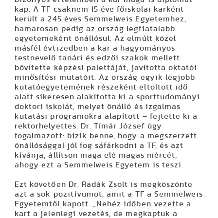
kap. A TF csaknem 15 éve főiskolai karként
került a 245 éves Semmelweis Egyetemhez,
hamarosan pedig az ország legfiatalabb
egyetemeként önállósul. Az elmúlt közel
másfél évtizedben a kar a hagyományos
testnevelő tanári és edzői szakok mellett
bővítette képzési palettáját, javította oktatói
minősítési mutatóit. Az ország egyik legjobb
kutatóegyetemének részeként eltöltött idő
alatt sikeresen alakította ki a sporttudományi
doktori iskolát, melyet önálló és izgalmas
kutatási programokra alapított – fejtette ki a
rektorhelyettes. Dr. Tímár József úgy
fogalmazott: bízik benne, hogy a megszerzett
önállósággal jól fog sáfárkodni a TF, és azt
kívánja, állítson maga elé magas mércét,
ahogy ezt a Semmelweis Egyetem is teszi.
Ezt követően Dr. Radák Zsolt is megköszönte
azt a sok pozitívumot, amit a TF a Semmelweis
Egyetemtől kapott. „Nehéz időben vezette a
kart a jelenlegi vezetés, de megkaptuk a