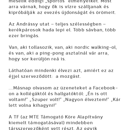
mesélik eddigi „sportos” élményeiket. Most
arra várnak, hogy ők is vízre szálljanak és
kipróbálják az evezés újdonságát és örömeit.
Az Andrássy utat – teljes szélességben –
kerékpárosok hada lepi el. Több sávban, több
ezer bringás.
Van, aki tollasozik, van, aki nordic walking-ol,
és van, aki a ping-pong asztalnál vár arra,
hogy sor kerüljön reá is.
Láthatóan mindenki élvezi azt, amiért ez az
éjjel szerveződött: a mozgást.
....Másnap olvasom az üzeneteket a Facebook-
on a kollégáktól és hallgatóktól: „Én is ott
voltam!” „Szuper volt!” „Nagyon élveztem!” „Kár
lett volna kihagyni!”
A TF (az MTE Támogató Köre Alapítvány
kiemelt támogatásával) mindebben
társszervezőként vett részt. Az egyik