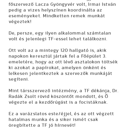
főszervező Lacza Gyöngyvér volt, Irmai István
pedig a vizes helyszínen koordinálta az
eseményeket. Mindketten remek munkát
végeztek!
De, persze, egy ilyen alkalommal számtalan
volt és jelenlegi TF-essel lehet találkozni.
Ott volt az a mintegy 120 hallgató is, akik
napokon keresztül jártak fel a Főépület 3.
emeletére, hogy az ott lévő asztalokon töltsék
ki azokat a papírokat, amelyen önként és
lelkesen jelentkeztek a szervezők munkáját
segíteni.
Mint társszervező intézmény, a TF dékánja, Dr.
Radák Zsolt rövid köszöntőt mondott, és Ő
végezte el a kezdőrúgást is a focistáknak.
Ez a varázslatos este/éjjel, és az ott végzett
hatalmas munka és a siker ismét csak
öregbítette a TF jó hírnevét!