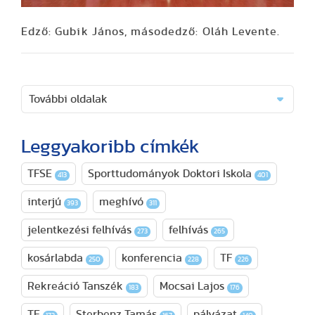
Edző: Gubik János, másodedző: Oláh Levente.
További oldalak
Leggyakoribb címkék
TFSE
Sporttudományok Doktori Iskola
413
401
interjú
meghívó
393
311
jelentkezési felhívás
felhívás
273
265
kosárlabda
konferencia
TF
250
228
226
Rekreáció Tanszék
Mocsai Lajos
183
176
TE
Sterbenz Tamás
pályázat