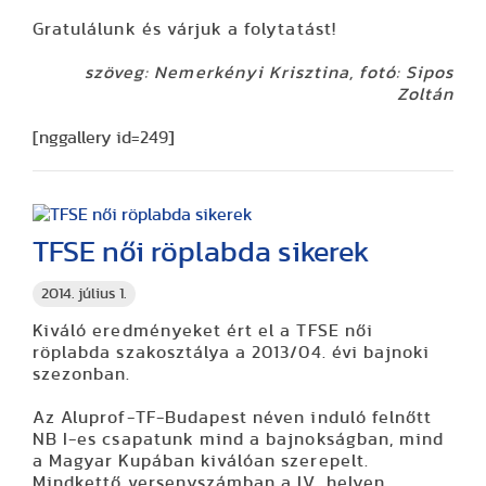
Gratulálunk és várjuk a folytatást!
szöveg: Nemerkényi Krisztina, fotó: Sipos
Zoltán
[nggallery id=249]
TFSE női röplabda sikerek
2014. július 1.
Kiváló eredményeket ért el a TFSE női
röplabda szakosztálya a 2013/04. évi bajnoki
szezonban.
Az Aluprof-TF-Budapest néven induló felnőtt
NB I-es csapatunk mind a bajnokságban, mind
a Magyar Kupában kiválóan szerepelt.
Mindkettő versenyszámban a IV. helyen