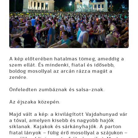
A kép előterében hatalmas tömeg, ameddig a
szem ellát. És mindenki, fiatal és idősebb,
boldog mosollyal az arcán rázza magát a
zenére.
Önfeledten zumbáznak és salsa-znak.
Az éjszaka közepén.
Majd vált a kép: a kivilágított Vajdahunyad vár
a tóval, amelyen kisebb és nagyobb hajók
siklanak. Kajakok és sárkányhajók. A parton
fiatal lányok – fülig érő mosollyal a szájukon –