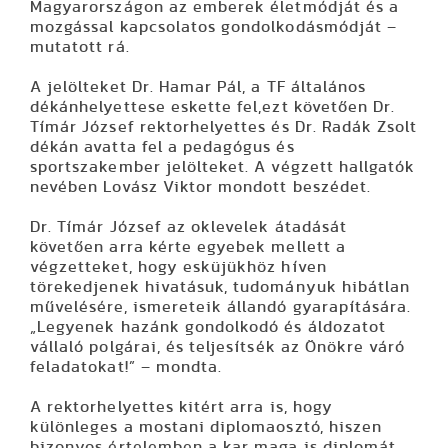
Magyarországon az emberek életmódját és a
mozgással kapcsolatos gondolkodásmódját –
mutatott rá.
A jelölteket Dr. Hamar Pál, a TF általános
dékánhelyettese eskette fel,ezt követően Dr.
Tímár József rektorhelyettes és Dr. Radák Zsolt
dékán avatta fel a pedagógus és
sportszakember jelölteket. A végzett hallgatók
nevében Lovász Viktor mondott beszédet.
Dr. Tímár József az oklevelek átadását
követően arra kérte egyebek mellett a
végzetteket, hogy esküjükhöz híven
törekedjenek hivatásuk, tudományuk hibátlan
művelésére, ismereteik állandó gyarapítására.
„Legyenek hazánk gondolkodó és áldozatot
vállaló polgárai, és teljesítsék az Önökre váró
feladatokat!” – mondta.
A rektorhelyettes kitért arra is, hogy
különleges a mostani diplomaosztó, hiszen
bizonyos értelemben a kar maga is diplomát