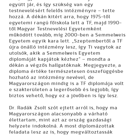
együtt jár, és így szükség van egy
testnevelésért felelős intézményre – tette
hozzá. A dékán kitért arra, hogy 1975-től
egyetemi rangú főiskola lett a TF, majd 1990-
től Magyar Testnevelési Egyetemként
működött tovább, míg 2000-ben a Semmelweis
Egyetem egyik kara lett. „Szeptembertől a TF
újra önálló intézmény lesz, így Ti vagytok az
utolsók, akik a Semmelweis Egyetem
diplomáját kapjátok kézhez” – mondta a
dékán a végzős hallgatóknak. Megjegyezte, a
diploma értéke természetesen összefüggésbe
hozható az intézmény nevével, de
Magyarországon mindig is a TF diplomája volt
e szakterületen a legerősebb és legjobb, így
biztos vehető, hogy ez a jövőben is így lesz.
Dr. Radák Zsolt szót ejtett arról is, hogy ma
Magyarországon alacsonyabb a várható
élettartam, mint azt az ország gazdasági
helyzete indokolná. A most diplomázottak
feladata lesz az is, hogy megváltoztassák