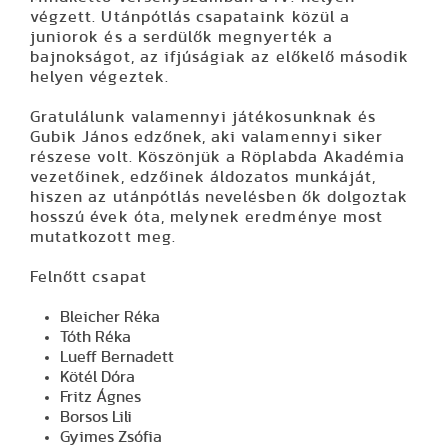
végzett. Utánpótlás csapataink közül a
juniorok és a serdülők megnyerték a
bajnokságot, az ifjúságiak az előkelő második
helyen végeztek.
Gratulálunk valamennyi játékosunknak és
Gubik János edzőnek, aki valamennyi siker
részese volt. Köszönjük a Röplabda Akadémia
vezetőinek, edzőinek áldozatos munkáját,
hiszen az utánpótlás nevelésben ők dolgoztak
hosszú évek óta, melynek eredménye most
mutatkozott meg.
Felnőtt csapat
Bleicher Réka
Tóth Réka
Lueff Bernadett
Kötél Dóra
Fritz Ágnes
Borsos Lili
Gyimes Zsófia