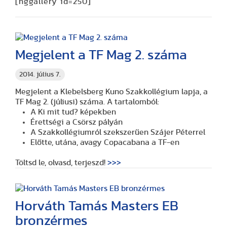
[nggallery id=250]
Megjelent a TF Mag 2. száma
2014. július 7.
Megjelent a Klebelsberg Kuno Szakkollégium lapja, a
TF Mag 2. (júliusi) száma. A tartalomból:
A Ki mit tud? képekben
Érettségi a Csörsz pályán
A Szakkollégiumról szekszerűen Szájer Péterrel
Előtte, utána, avagy Copacabana a TF-en
Töltsd le, olvasd, terjeszd!
>>>
Horváth Tamás Masters EB
bronzérmes