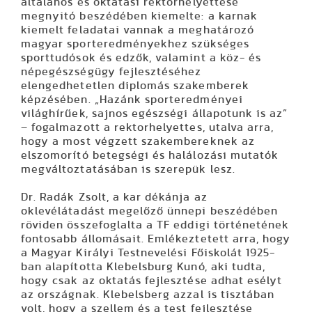
általános és oktatási rektorhelyettese
megnyitó beszédében kiemelte: a karnak
kiemelt feladatai vannak a meghatározó
magyar sporteredményekhez szükséges
sporttudósok és edzők, valamint a köz- és
népegészségügy fejlesztéséhez
elengedhetetlen diplomás szakemberek
képzésében. „Hazánk sporteredményei
világhírűek, sajnos egészségi állapotunk is az”
– fogalmazott a rektorhelyettes, utalva arra,
hogy a most végzett szakembereknek az
elszomorító betegségi és halálozási mutatók
megváltoztatásában is szerepük lesz.
Dr. Radák Zsolt, a kar dékánja az
oklevélátadást megelőző ünnepi beszédében
röviden összefoglalta a TF eddigi történetének
fontosabb állomásait. Emlékeztetett arra, hogy
a Magyar Királyi Testnevelési Főiskolát 1925-
ban alapította Klebelsburg Kunó, aki tudta,
hogy csak az oktatás fejlesztése adhat esélyt
az országnak. Klebelsberg azzal is tisztában
volt, hogy a szellem és a test fejlesztése