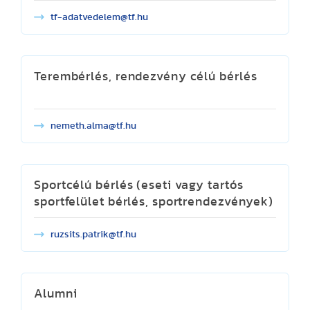
tf-adatvedelem@tf.hu
Terembérlés, rendezvény célú bérlés
nemeth.alma@tf.hu
Sportcélú bérlés (eseti vagy tartós
sportfelület bérlés, sportrendezvények)
ruzsits.patrik@tf.hu
Alumni