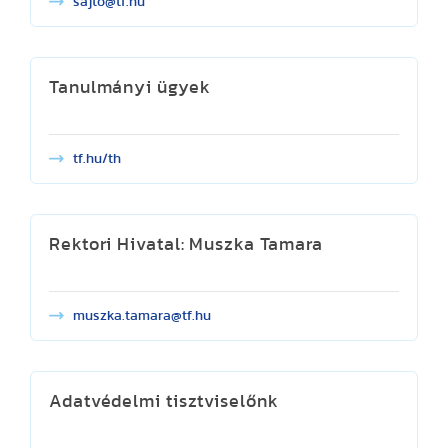
sajto@tf.hu
Tanulmányi ügyek
tf.hu/th
Rektori Hivatal: Muszka Tamara
muszka.tamara@tf.hu
Adatvédelmi tisztviselőnk