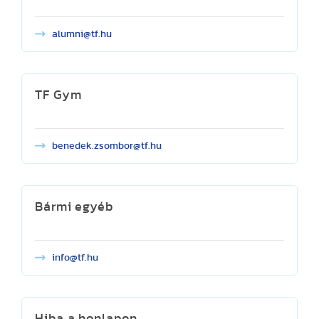
alumni@tf.hu
TF Gym
benedek.zsombor@tf.hu
Bármi egyéb
info@tf.hu
Hiba a honlapon