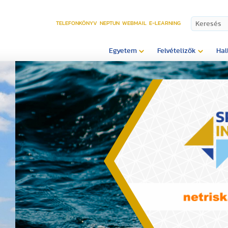
TELEFONKÖNYV
NEPTUN
WEBMAIL
E-LEARNING
Egyetem
Felvételizők
Hal