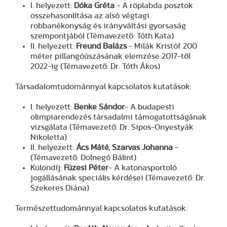
I. helyezett:
Dóka Gréta
- A röplabda posztok
összehasonlítása az alsó végtagi
robbanékonyság és irányváltási gyorsaság
szempontjából (Témavezető: Tóth Kata)
II. helyezett:
Freund Balázs
- Milák Kristóf 200
méter pillangóúszásának elemzése 2017-től
2022-ig (Témavezető: Dr. Tóth Ákos)
Társadalomtudománnyal kapcsolatos kutatások:
I. helyezett:
Benke Sándor
- A budapesti
olimpiarendezés társadalmi támogatottságának
vizsgálata (Témavezető: Dr. Sipos-Onyestyák
Nikoletta)
II. helyezett:
Ács Máté, Szarvas Johanna
-
(Témavezető: Dolnegó Bálint)
Különdíj:
Füzesi Péter
- A katonasportoló
jogállásának speciális kérdései (Témavezető: Dr.
Szekeres Diána)
Természettudománnyal kapcsolatos kutatások: