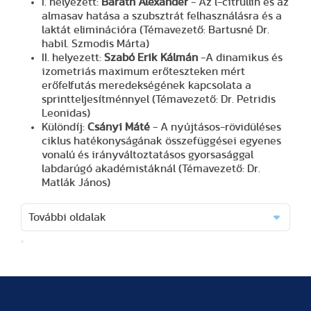
I. helyezett:
Baráth Alexander
- Az l-citrullin és az
almasav hatása a szubsztrát felhasználásra és a
laktát eliminációra (Témavezető: Bartusné Dr.
habil. Szmodis Márta)
II. helyezett:
Szabó Erik Kálmán
-A dinamikus és
izometriás maximum erőteszteken mért
erőfelfutás meredekségének kapcsolata a
sprintteljesítménnyel (Témavezető: Dr. Petridis
Leonidas)
Különdíj:
Csányi Máté
- A nyújtásos-rövidüléses
ciklus hatékonyságának összefüggései egyenes
vonalú és irányváltoztatásos gyorsasággal
labdarúgó akadémistáknál (Témavezető: Dr.
Matlák János)
További oldalak