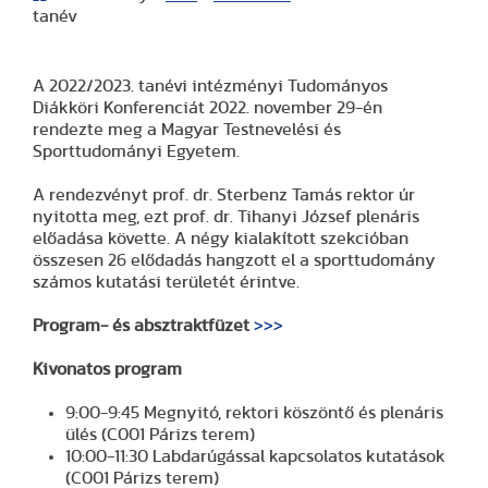
tanév
A 2022/2023. tanévi intézményi Tudományos
Diákköri Konferenciát 2022. november 29-én
rendezte meg a Magyar Testnevelési és
Sporttudományi Egyetem.
A rendezvényt prof. dr. Sterbenz Tamás rektor úr
nyitotta meg, ezt prof. dr. Tihanyi József plenáris
előadása követte. A négy kialakított szekcióban
összesen 26 elődadás hangzott el a sporttudomány
számos kutatási területét érintve.
Program- és absztraktfüzet
>>>
Kivonatos program
9:00-9:45 Megnyitó, rektori köszöntő és plenáris
ülés (C001 Párizs terem)
10:00-11:30 Labdarúgással kapcsolatos kutatások
(C001 Párizs terem)