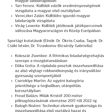
magyar labdarúgásban
Tari Ferenc: Külföldi edzők eredményességének
vizsgálata a magyar első osztályban
Vereczkei Zalán: Külföldre igazoló magyar
labdarúgók vizsgálata
Virág Levente: Külföldi játékosok játékperceinek
változása Magyarországon és Közép Európában.
Sportági kutatások (Elnök: Dr. Ökrös Csaba, Tagok: Dr.
Csáki István, Dr. Trzaskoma-Bicsérdy Gabriella)
Koleszár Zsombor: A Ritmikus feladatvégrehajtás
szerepe a mozgástanulásban
Dóka Gréta: A röplabda posztok összehasonlítása
az alsó végtagi robbanékonyság és irányváltási
gyorsaság szempontjából
Csereklye Martin: Az egyéni kategória
jelentősége a teqballban, utánpótlás
korosztályban
Freud Balázs: Milák Kristóf 200 méter
pillnagóúszásának elemzése 2017-től 2022-ig
Balogh Noémi: Technikai elemek gyakorisága és
összehasonlítása első osztályú hazai és