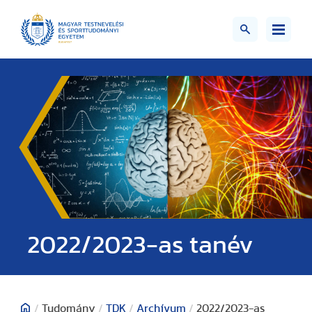
2022/2023-as tanév
/
Tudomány
/
TDK
/
Archívum
/
2022/2023-as