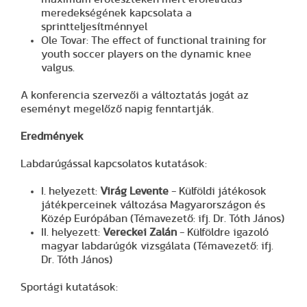
meredekségének kapcsolata a
sprintteljesítménnyel
Ole Tovar: The effect of functional training for
youth soccer players on the dynamic knee
valgus.
A konferencia szervezői a változtatás jogát az
eseményt megelőző napig fenntartják.
Eredmények
Labdarúgással kapcsolatos kutatások:
I. helyezett:
Virág Levente
- Külföldi játékosok
játékperceinek változása Magyarországon és
Közép Európában (Témavezető: ifj. Dr. Tóth János)
II. helyezett:
Vereckei Zalán
- Külföldre igazoló
magyar labdarúgók vizsgálata (Témavezető: ifj.
Dr. Tóth János)
Sportági kutatások: