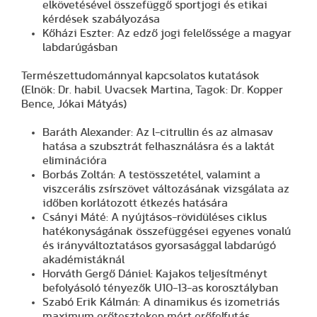
elkövetésével összefüggő sportjogi és etikai
kérdések szabályozása
Kőházi Eszter: Az edző jogi felelőssége a magyar
labdarúgásban
Természettudománnyal kapcsolatos kutatások
(Elnök: Dr. habil. Uvacsek Martina, Tagok: Dr. Kopper
Bence, Jókai Mátyás)
Baráth Alexander: Az l-citrullin és az almasav
hatása a szubsztrát felhasználásra és a laktát
eliminációra
Borbás Zoltán: A testösszetétel, valamint a
viszcerális zsírszövet változásának vizsgálata az
időben korlátozott étkezés hatására
Csányi Máté: A nyújtásos-rövidüléses ciklus
hatékonyságának összefüggései egyenes vonalú
és irányváltoztatásos gyorsasággal labdarúgó
akadémistáknál
Horváth Gergő Dániel: Kajakos teljesítményt
befolyásoló tényezők U10-13-as korosztályban
Szabó Erik Kálmán: A dinamikus és izometriás
maximum erőteszteken mért erőfelfutás