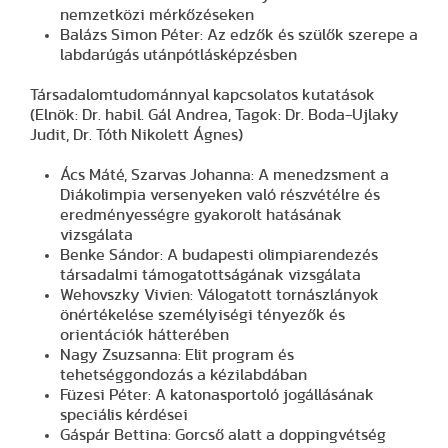
nemzetközi mérkőzéseken
Balázs Simon Péter: Az edzők és szülők szerepe a
labdarúgás utánpótlásképzésben
Társadalomtudománnyal kapcsolatos kutatások
(Elnök: Dr. habil. Gál Andrea, Tagok: Dr. Boda-Ujlaky
Judit, Dr. Tóth Nikolett Ágnes)
Ács Máté, Szarvas Johanna: A menedzsment a
Diákolimpia versenyeken való részvétélre és
eredményességre gyakorolt hatásának
vizsgálata
Benke Sándor: A budapesti olimpiarendezés
társadalmi támogatottságának vizsgálata
Wehovszky Vivien: Válogatott tornászlányok
önértékelése személyiségi tényezők és
orientációk hátterében
Nagy Zsuzsanna: Elit program és
tehetséggondozás a kézilabdában
Füzesi Péter: A katonasportoló jogállásának
speciális kérdései
Gáspár Bettina: Gorcső alatt a doppingvétség