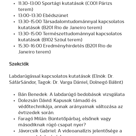
11:30-13:00 Sportági kutatások (C001 Párizs
terem)
13:00-13:30 Ebédszünet
13:30-15:00 Társadalomtudománnyal kapcsolatos
kutatások (B201 Rio de Janeiro terem)
13:30-15:00 Természettudománnyal kapcsolatos
kutatások (B102 Szöul terem)
15:30-16:00 Eredményhirdetés (B201 Rio de
Janeiro terem)
Szekciók
Labdarúgással kapcsolatos kutatások (Elnök: Dr.
SáfárSándor, Tagok: Dr. Varga Dániel, Dolnegó Bálint)
Bán Benedek: A labdarúgó bedobások vizsgálata
Dolezsán Dávid: Kapusok támadó és
védőtechnikája, annak arányainak változása az
évtizedek során.
Faragó Milán: Büntetőpárbaj, elsőnek vagy
másodiknak rúgó csapat nyer?
Jávorcsik Gabriel: A videoanalízis jelentősége a