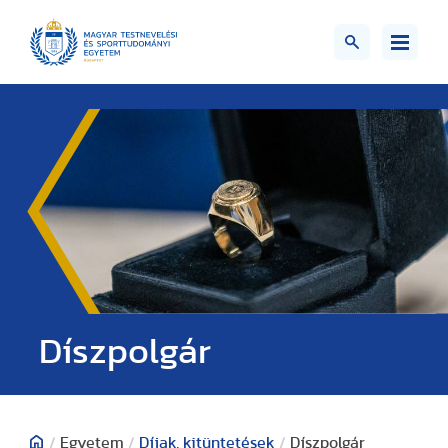
Díszpolgár
/
Egyetem
/
Díjak, kitüntetések
/
Díszpolgár