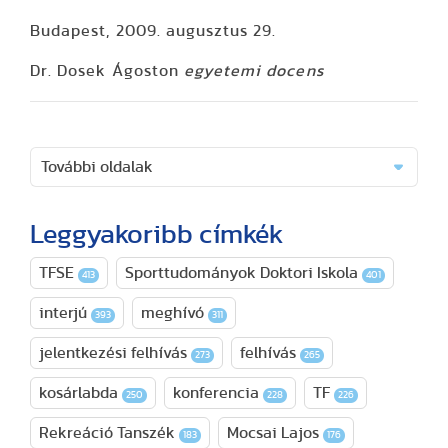
Budapest, 2009. augusztus 29.
Dr. Dosek Ágoston
egyetemi docens
További oldalak
Leggyakoribb címkék
TFSE
Sporttudományok Doktori Iskola
413
401
interjú
meghívó
393
311
jelentkezési felhívás
felhívás
273
265
kosárlabda
konferencia
TF
250
228
226
Rekreáció Tanszék
Mocsai Lajos
183
176