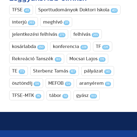
TFSE
Sporttudományok Doktori Iskola
413
401
interjú
meghívó
393
311
jelentkezési felhívás
felhívás
273
265
kosárlabda
konferencia
TF
250
228
226
Rekreáció Tanszék
Mocsai Lajos
183
176
TE
Sterbenz Tamás
pályázat
173
167
140
ösztöndíj
MEFOB
aranyérem
139
124
116
TFSE-MTK
tábor
gyász
115
112
103