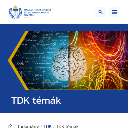
TDK témák
/
Tudomány
/
TDK
/
TDK témák