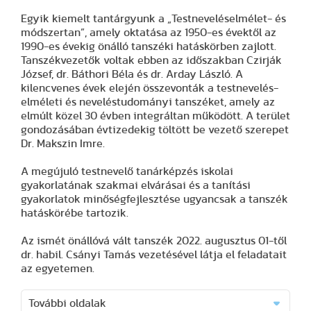
Egyik kiemelt tantárgyunk a „Testneveléselmélet- és
módszertan”, amely oktatása az 1950-es évektől az
1990-es évekig önálló tanszéki hatáskörben zajlott.
Tanszékvezetők voltak ebben az időszakban Czirják
József, dr. Báthori Béla és dr. Arday László. A
kilencvenes évek elején összevonták a testnevelés-
elméleti és neveléstudományi tanszéket, amely az
elmúlt közel 30 évben integráltan működött. A terület
gondozásában évtizedekig töltött be vezető szerepet
Dr. Makszin Imre.
A megújuló testnevelő tanárképzés iskolai
gyakorlatának szakmai elvárásai és a tanítási
gyakorlatok minőségfejlesztése ugyancsak a tanszék
hatáskörébe tartozik.
Az ismét önállóvá vált tanszék 2022. augusztus 01-től
dr. habil. Csányi Tamás vezetésével látja el feladatait
az egyetemen.
További oldalak