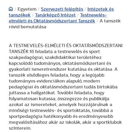
/
Egyetem
/
Szervezeti felépítés
/
Intézetek és
tanszékek
/
Tanárképző Intézet
/
Testnevelés-
elméleti és Oktatásmódszertani Tanszék
/
A tanszék
rövid bemutatása
A TESTNEVELÉS-ELMÉLETI ÉS OKTATÁSMÓDSZERTANI
TANSZÉK fő feladata a testnevelés és sport
szakpedagógiai, szakdidaktikai területéhez
kapcsolódó tudományos, oktatásmódszertani és
gyakorlati ismeretrendszer kutatása és oktatása. A
tanszék elsődleges feladata, hogy a legújabb
tudományos evidenciákon alapuló, modern
pedagógiai és oktatásmódszertani tudás birtokába
juttassa a hallgatókat. További feladata, hogy
folyamatosan kutassa, összegezze és publikálja
azokat az ismereteket, amelyek hozzájárulnak a
minőségi testnevelés- és sportoktatás, továbbá a
sportpedagógia hatékonyabb és eredményesebb
megvalósításához akár az iskolák, akár a sportklubok
színterein.