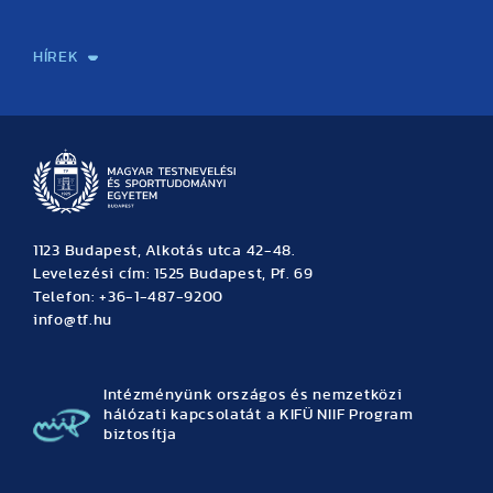
Sport-táplálkozástudományi Központ
Molekuláris Edzésélettani Kutató Központ
Doktori Iskola
Tudományos Iroda
Publikációk
TDK
Testnevelés, Sport, Tudomány
Habilitáció
Kutatásetika
OTDK
EKÖP
Nyári Egyetem
SPIRIT Olimpiai Tanulmányok Kutatási Központ
Kiváló Kutatási Infrastruktúra-hálózat
HÍREK
Hírek
Büszkeségeink
Hallgatói hírek
Tudományos hírek
TDK hírek
Pályázati hírek
TFSE hírek
Archívum
Eseménynaptár
1123 Budapest, Alkotás utca 42-48.
Levelezési cím: 1525 Budapest, Pf. 69
Telefon: +36-1-487-9200
info@tf.hu
Intézményünk országos és nemzetközi
hálózati kapcsolatát a KIFÜ NIIF Program
biztosítja