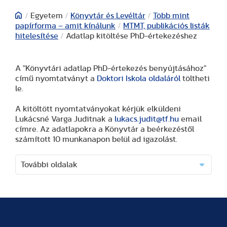
/
Egyetem
/
Könyvtár és Levéltár
/
Több mint
papírforma – amit kínálunk
/
MTMT, publikációs listák
hitelesítése
/
Adatlap kitöltése PhD-értekezéshez
A "Könyvtári adatlap PhD-értekezés benyújtásához"
című nyomtatványt a
Doktori Iskola oldaláról
töltheti
le.
A kitöltött nyomtatványokat kérjük elküldeni
Lukácsné Varga Juditnak a
lukacs.judit@tf.hu
email
címre. Az adatlapokra a Könyvtár a beérkezéstől
számított 10 munkanapon belül ad igazolást.
További oldalak