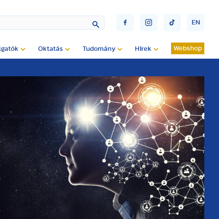
EN
Webshop
lgatók
Oktatás
Tudomány
Hírek