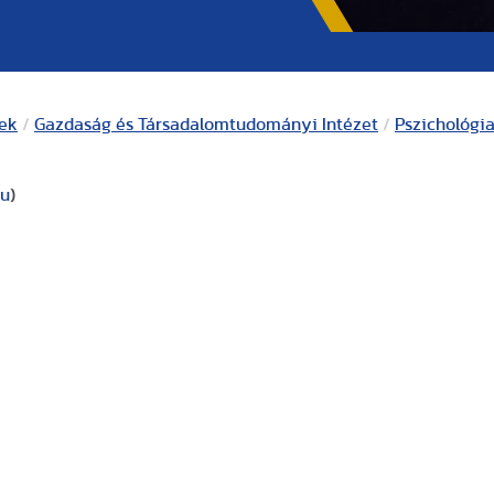
kek
/
Gazdaság és Társadalomtudományi Intézet
/
Pszichológia
hu
)