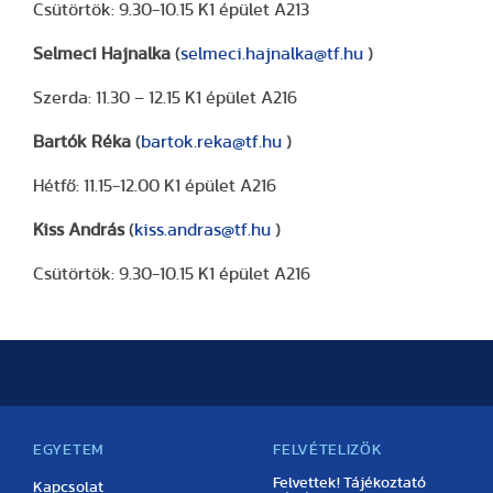
Csütörtök: 9.30-10.15 K1 épület A213
Selmeci Hajnalka
(
selmeci.hajnalka@tf.hu
)
Szerda: 11.30 – 12.15 K1 épület A216
Bartók Réka
(
bartok.reka@tf.hu
)
Hétfő: 11.15-12.00 K1 épület A216
Kiss András
(
kiss.andras@tf.hu
)
Csütörtök: 9.30-10.15 K1 épület A216
EGYETEM
FELVÉTELIZŐK
Felvettek! Tájékoztató
Kapcsolat