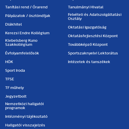
Tanítási rend / Órarend
Tanulmányi Hivatal
Felvételi és Adatszolgáltatási
Pályázatok / ösztöndíjak
Osztály
Diákhitel
Oktatási Igazgatóság
Kerezsi Endre Kollégium
Oktatásfejlesztési Központ
Klebelsberg Kuno
Szakkollégium
Továbbképző Központ
Évfolyamfelelősök
Sportszaknyelvi Lektorátus
HÖK
Intézetek és tanszékek
Sport Iroda
TFSE
TF műhely
Jegyzetbolt
Nemzetközi hallgatói
programok
Intézményi tájékoztató
Hallgatói visszajelzés