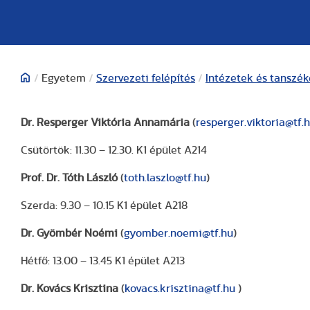
/
Egyetem
/
Szervezeti felépítés
/
Intézetek és tanszé
Dr. Resperger Viktória Annamária
(
resperger.viktoria@tf.
Csütörtök: 11.30 – 12.30. K1 épület A214
Prof. Dr. Tóth László
(
toth.laszlo@tf.hu
)
Szerda: 9.30 – 10.15 K1 épület A218
Dr. Gyömbér Noémi
(
gyomber.noemi@tf.hu
)
Hétfő: 13.00 – 13.45 K1 épület A213
Dr. Kovács Krisztina
(
kovacs.krisztina@tf.hu
)