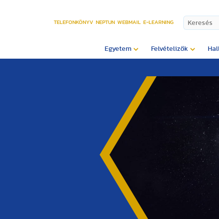
TELEFONKÖNYV
NEPTUN
WEBMAIL
E-LEARNING
Egyetem
Felvételizők
Hal