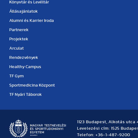
Könyvtár és Levéltár
Állásajánlatok
Alumni és Karrier Iroda
Partnerek
Projektek
Arculat
Rendezvények
Healthy Campus
TF Gym
Sportmedicina Központ
TF Nyári Táborok
1123 Budapest, Alkotás utca 
Levelezési cím: 1525 Budapes
Telefon: +36-1-487-9200