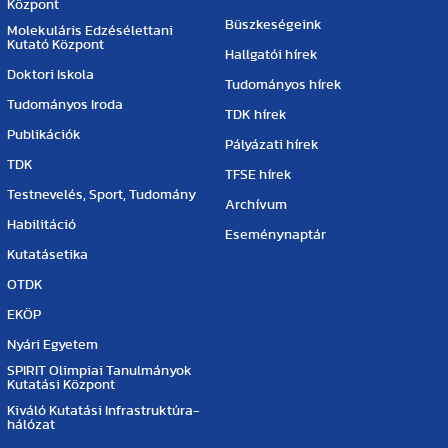
Központ
Büszkeségeink
Molekuláris Edzésélettani
Kutató Központ
Hallgatói hírek
Doktori Iskola
Tudományos hírek
Tudományos Iroda
TDK hírek
Publikációk
Pályázati hírek
TDK
TFSE hírek
Testnevelés, Sport, Tudomány
Archívum
Habilitáció
Eseménynaptár
Kutatásetika
OTDK
EKÖP
Nyári Egyetem
SPIRIT Olimpiai Tanulmányok
Kutatási Központ
Kiváló Kutatási Infrastruktúra-
hálózat