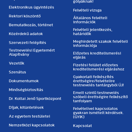
gólyáknak!
Elektronikus ügyintézés
Felvételi vizsga
Rektori köszöntő
Általános felvételi
információk
Bemutatkozás, történet
Felvételi jelentkezés,
Közérdekű adatok
határidők
Meghirdetett szakok felvételi
Szervezeti felépítés
információja
Testnevelési Egyetemért
Előzetes kreditelismerési
Alapítvány
eljárás
Vezetők
Fizetési felület előzetes
kreditelismerési eljáráshoz
Szenátus
Gyakorlati felkészítés
Dokumentumok
érettségire/felvételire
testnevelés tantárgyból ÚJ!
Minőségbiztosítás
Emelt szintű testnevelés
szóbeli érettségire felkészítő
Dr. Koltai Jenő Sportközpont
tanfolyam
Díjak, kitüntetések
Felvételivel kapcsolatos
gyakran ismételt kérdések.
Az egyetem testületei
(GYIK)
Nemzetközi kapcsolatok
Kapcsolat