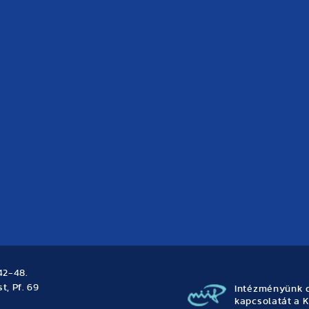
42-48.
t, Pf. 69
Intézményünk o
kapcsolatát a K