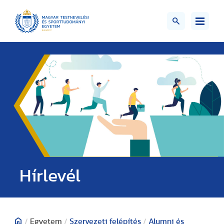
Hírlevél
/
Egyetem
/
Szervezeti felépítés
/
Alumni és