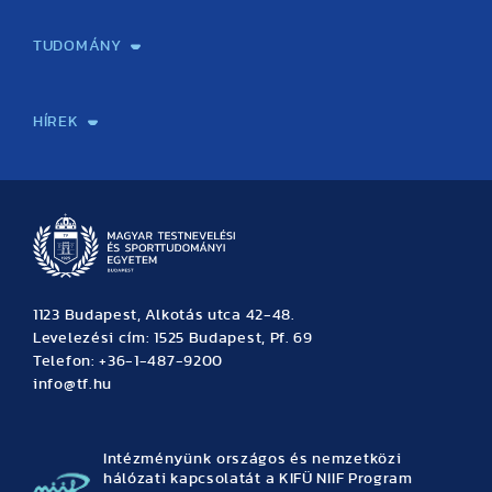
Képzéseink
Tanulmányi Hivatal
Felvételi és Adatszolgáltatási Osztály
Oktatási Igazgatóság
Oktatásfejlesztési Központ
Továbbképző Központ
Sportszaknyelvi Lektorátus
Intézetek és tanszékek
TUDOMÁNY
Sport-táplálkozástudományi Központ
Molekuláris Edzésélettani Kutató Központ
Doktori Iskola
Tudományos Iroda
Publikációk
TDK
Testnevelés, Sport, Tudomány
Habilitáció
Kutatásetika
OTDK
EKÖP
Nyári Egyetem
SPIRIT Olimpiai Tanulmányok Kutatási Központ
Kiváló Kutatási Infrastruktúra-hálózat
HÍREK
Hírek
Büszkeségeink
Hallgatói hírek
Tudományos hírek
TDK hírek
Pályázati hírek
TFSE hírek
Archívum
Eseménynaptár
1123 Budapest, Alkotás utca 42-48.
Levelezési cím: 1525 Budapest, Pf. 69
Telefon: +36-1-487-9200
info@tf.hu
Intézményünk országos és nemzetközi
hálózati kapcsolatát a KIFÜ NIIF Program