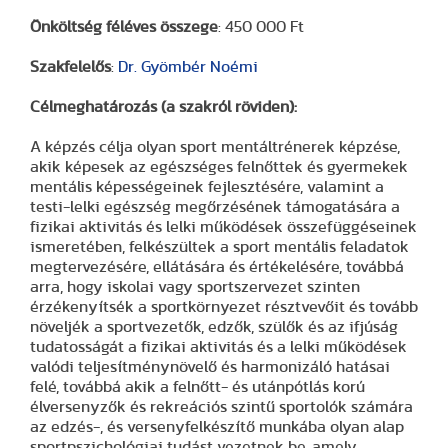
Önköltség féléves összege
: 450 000 Ft
Szakfelelős
:
Dr. Gyömbér Noémi
Célmeghatározás (a szakról röviden):
A képzés célja olyan sport mentáltrénerek képzése,
akik képesek az egészséges felnőttek és gyermekek
mentális képességeinek fejlesztésére, valamint a
testi-lelki egészség megőrzésének támogatására a
fizikai aktivitás és lelki működések összefüggéseinek
ismeretében, felkészültek a sport mentális feladatok
megtervezésére, ellátására és értékelésére, továbbá
arra, hogy iskolai vagy sportszervezet szinten
érzékenyítsék a sportkörnyezet résztvevőit és tovább
növeljék a sportvezetők, edzők, szülők és az ifjúság
tudatosságát a fizikai aktivitás és a lelki működések
valódi teljesítménynövelő és harmonizáló hatásai
felé, továbbá akik a felnőtt- és utánpótlás korú
élversenyzők és rekreációs szintű sportolók számára
az edzés-, és versenyfelkészítő munkába olyan alap
sportpszichológiai tudást vezetnek be, amely