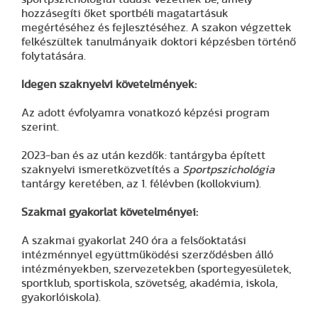
hozzásegíti őket sportbéli magatartásuk
megértéséhez és fejlesztéséhez. A szakon végzettek
felkészültek tanulmányaik doktori képzésben történő
folytatására.
Idegen szaknyelvi követelmények:
Az adott évfolyamra vonatkozó képzési program
szerint.
2023-ban és az után kezdők: tantárgyba épített
szaknyelvi ismeretközvetítés a
Sportpszichológia
tantárgy keretében, az 1. félévben (kollokvium).
Szakmai gyakorlat követelményei:
A szakmai gyakorlat 240 óra a felsőoktatási
intézménnyel együttműködési szerződésben álló
intézményekben, szervezetekben (sportegyesületek,
sportklub, sportiskola, szövetség, akadémia, iskola,
gyakorlóiskola).