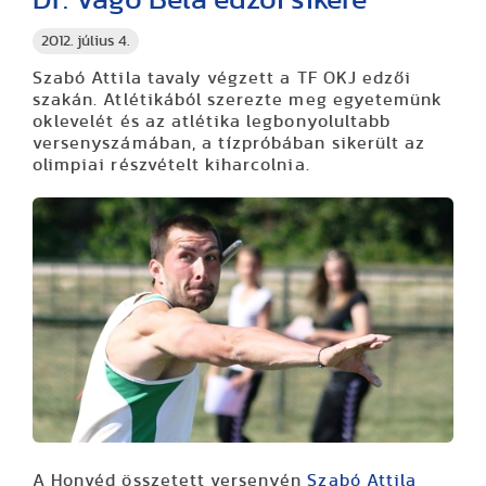
2012. július 4.
Szabó Attila tavaly végzett a TF OKJ edzői
szakán. Atlétikából szerezte meg egyetemünk
oklevelét és az atlétika legbonyolultabb
versenyszámában, a tízpróbában sikerült az
olimpiai részvételt kiharcolnia.
A Honvéd összetett versenyén
Szabó Attila