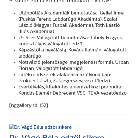
A konferencia kiemelt témakörei voltak:
Utánpótlás Akadémiák bemutatása: Gellei Imre
(Puskás Ferenc Labdarúgó Akadémia), Szalai
László (Magyar Futball Akadémia), Tóth László
(Illés Akadémia)
U-19-es Válogatott bemutatása: Tuboly Frigyes,
korosztályos válogatott edző
Képzéstől a beválásig: Kovács Kálmán, válogatott
labdarúgó
Motiváció jelentősége, megjelenési formái: Urbán
Flórián, válogatott labdarúgó
Játékrendszerek alakulása az élvonalban:
Prukner László, Zalaegerszeg vezetőedző
Évértékelés, kitekintés a nemzetközi porondra:
Kondás Elemér Debreceni VSC-TEVA vezetőedző
[nggallery id=152]
Dr. Vágó Béla edzői sikere