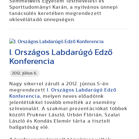
Semmelweis Egyetem Testnevelési és
Sporttudományi Karán, a nyilvános ünnepi
tanácsülés keretében megrendezett
oklevélátadó ünnepségen.
I. Országos Labdarúgó Edző
Konferencia
2012. július 6.
Nagy sikerrel zárult a 2012. június 5-én
megrendezett
I. Országos Labdarúgó Edző
Konferencia
, melyen neves előadóink
jelenlétükkel tovább emelték az esemény
színvonalát. A szakmai prezentációkat többek
között Prukner László, Urbán Flórián, Szalai
László és Kondás Elemér tárta a tisztelt
hallgatóság elé.