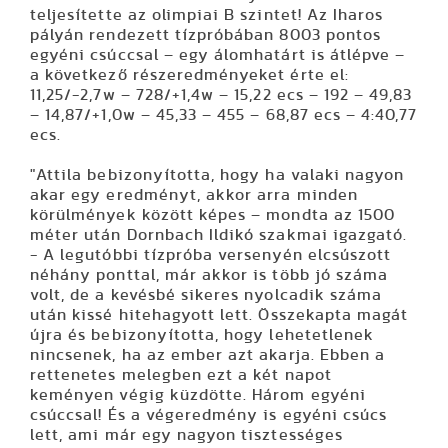
teljesítette az olimpiai B szintet! Az Iharos
pályán rendezett tízpróbában 8003 pontos
egyéni csúccsal – egy álomhatárt is átlépve –
a következő részeredményeket érte el:
11,25/-2,7w – 728/+1,4w – 15,22 ecs – 192 – 49,83
– 14,87/+1,0w – 45,33 – 455 – 68,87 ecs – 4:40,77
ecs.
"Attila bebizonyította, hogy ha valaki nagyon
akar egy eredményt, akkor arra minden
körülmények között képes – mondta az 1500
méter után Dornbach Ildikó szakmai igazgató.
- A legutóbbi tízpróba versenyén elcsúszott
néhány ponttal, már akkor is több jó száma
volt, de a kevésbé sikeres nyolcadik száma
után kissé hitehagyott lett. Összekapta magát
újra és bebizonyította, hogy lehetetlenek
nincsenek, ha az ember azt akarja. Ebben a
rettenetes melegben ezt a két napot
keményen végig küzdötte. Három egyéni
csúccsal! És a végeredmény is egyéni csúcs
lett, ami már egy nagyon tisztességes