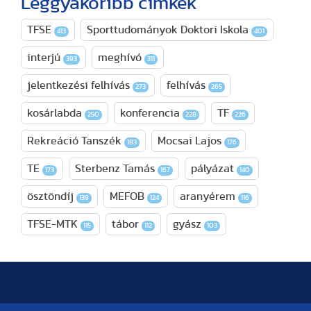
Leggyakoribb címkék
TFSE
Sporttudományok Doktori Iskola
413
401
interjú
meghívó
393
311
jelentkezési felhívás
felhívás
273
265
kosárlabda
konferencia
TF
250
228
226
Rekreáció Tanszék
Mocsai Lajos
183
176
TE
Sterbenz Tamás
pályázat
173
167
140
ösztöndíj
MEFOB
aranyérem
139
124
116
TFSE-MTK
tábor
gyász
115
112
103