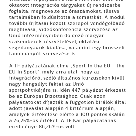
oktatott integrációs tárgyakat új rendszerbe
foglalta, megnövelte az óraszámokat, illetve
tartalmában feldúsította a tematikát. A modul
további újításai között szerepel vendégelőadó
meghívása, videókonferencia szervezése az
Unió intézményeiben dolgozó magyar
szakemberek részvételével, oktatási
segédanyagok kiadása, valamint egy brüsszeli
tanulmányút szervezése is.
A TF pályázatának címe „Sport in the EU – the
EU in Sport”, mely arra utal, hogy az
integrációról szóló általános kurzusokon kívül
nagy hangsúlyt fektet az Unió
sportpolitikájára is. Idén 447 pályázat érkezett
be az Európai Bizottsághoz. Csak azon
pályázatokat díjazták a független bírálók által
adott javaslat alapján 4 kritérium alapján,
amelyek értékelése elérte a 100 pontos skálán
a 76,25%-os értéket. A TF Kar pályázatának
eredménye 86,26%-os volt.