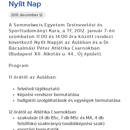
Nyílt Nap
2011. december 12.
A Semmelweis Egyetem Testnevelési és
Sporttudományi Kara, a TF, 2012. január 7-én
szombaton 11.00 és 14.00 óra között rendezi
következő Nyílt Napját az Aulában és a Dr.
Bácsalmási Péter Atlétika Csarnokban
(Budapest XII. Alkotás u. 44., Új épület).
Program
11 órától az Aulában:
felvételi tájékoztató
képzési rendszer bemutatása
hallgatói szolgáltatások és egységek bemutatása
12 órától az Atlétika Csarnokban:
szakvásár (4 db BSc, 7 db MSc és MA, 4 db
felsőfokú szakirányú továbbképzési szak)
sportági bemutatók