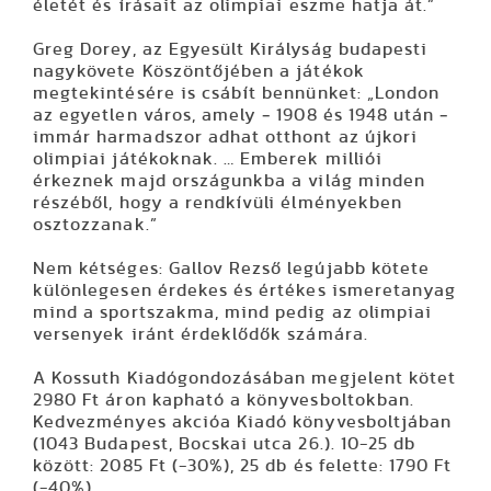
életét és írásait az olimpiai eszme hatja át.”
Greg Dorey,
az Egyesült Királyság budapesti
nagykövete Köszöntőjében a játékok
megtekintésére is csábít bennünket: „London
az egyetlen város, amely ‒ 1908 és 1948 után ‒
immár
harmadszor adhat otthont az újkori
olimpiai játékoknak. … Emberek milliói
érkeznek majd országunkba a világ minden
részéből, hogy a rendkívüli élményekben
osztozzanak.”
Nem kétséges:
Gallov Rezső legújabb kötete
különlegesen érdekes és értékes ismeretanyag
mind a sportszakma, mind pedig az olimpiai
versenyek iránt érdeklődők számára.
A Kossuth Kiadógondozásában megjelent kötet
2980 Ft áron kapható a könyvesboltokban.
Kedvezményes akcióa Kiadó könyvesboltjában
(1043 Budapest, Bocskai utca 26.). 10-25 db
között: 2085 Ft (-30%), 25 db és felette: 1790 Ft
(-40%).