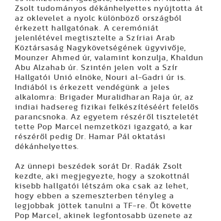
Zsolt tudományos dékánhelyettes nyújtotta át
az oklevelet a nyolc különböző országból
érkezett hallgatónak. A ceremóniát
jelenlétével megtisztelte a Szíriai Arab
Köztársaság Nagykövetségének ügyvivője,
Mounzer Ahmed úr, valamint konzulja, Khaldun
Abu Alzahab úr. Szintén jelen volt a Szír
Hallgatói Unió elnöke, Nouri al-Gadri úr is.
Indiából is érkezett vendégünk a jeles
alkalomra: Brigader Muralidharan Raja úr, az
indiai hadsereg fizikai felkészítéséért felelős
parancsnoka. Az egyetem részéről tiszteletét
tette Pop Marcel nemzetközi igazgató, a kar
részéről pedig Dr. Hamar Pál oktatási
dékánhelyettes.
Az ünnepi beszédek sorát Dr. Radák Zsolt
kezdte, aki megjegyezte, hogy a szokottnál
kisebb hallgatói létszám oka csak az lehet,
hogy ebben a szemeszterben tényleg a
legjobbak jöttek tanulni a TF-re. Őt követte
Pop Marcel, akinek legfontosabb üzenete az