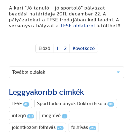
A kari "Jó tanuló - jó sportoló" pályázat
beadási határideje 2011. december 22. A
pályázatokat a TFSE irodájában kell leadni. A
versenyszabályzat a
TFSE oldaláról
letölthető.
Előző
1
2
Következő
További oldalak
Leggyakoribb címkék
TFSE
Sporttudományok Doktori Iskola
413
401
interjú
meghívó
393
311
jelentkezési felhívás
felhívás
273
265