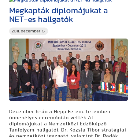
Megkapták diplomájukat a
NET-es hallgatók
2011. december 15.
December 6-án a Hepp Ferenc teremben
ünnepélyes ceremónián vették át
diplomájukat a Nemzetközi Edzőképző
Tanfolyam hallgatói. Dr. Kozsla Tibor stratégiai
és nemzetközi igazgató, valamint Dr. Radák