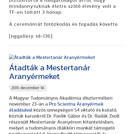
biztosította a hallgatóságot arról, hogy
mindannyiuknak életre szóló élmény volt a
TF-en töltött 3 hónap.
A ceremóniát fotózkodás és fogadás követte.
[nggallery id=136]
Átadták a Mestertanár
Aranyérmeket
2011. december 14.
A Magyar Tudományos Akadémia dísztermében
november 23-án a
Pro Scientia Aranyérmek
átadásával
közös ünnepségen 54 oktató és kutató,
köztük karunkról
Dr. Pavlik Gábor
és
Dr. Radák Zsolt
részesült Mestertanár Aranyérem kitüntetésben,
melyet a tudományos diákköri munkát támogató
tevékenységéért, kiemelkedő témavezetői és