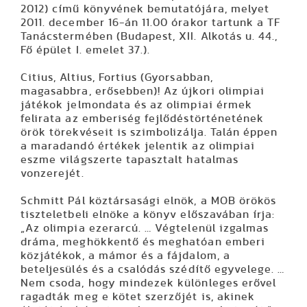
2012)
című könyvének bemutatójára, melyet
2011. december 16-án 11.00 órakor tartunk a TF
Tanácstermében (Budapest, XII. Alkotás u. 44.,
Fő épület I. emelet 37.).
Citius, Altius, Fortius (Gyorsabban,
magasabbra, erősebben)! Az újkori olimpiai
játékok jelmondata és az olimpiai érmek
felirata az emberiség fejlődéstörténetének
örök törekvéseit is szimbolizálja. Talán éppen
a maradandó értékek jelentik az olimpiai
eszme világszerte tapasztalt hatalmas
vonzerejét.
Schmitt Pál
köztársasági elnök, a MOB örökös
tiszteletbeli elnöke a könyv előszavában írja:
„Az olimpia ezerarcú. … Végtelenül izgalmas
dráma, meghökkentő és meghatóan emberi
közjátékok, a mámor és a fájdalom, a
beteljesülés és a csalódás szédítő egyvelege. …
Nem csoda, hogy mindezek különleges erővel
ragadták meg e kötet szerzőjét is, akinek