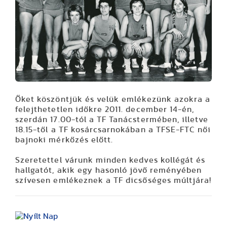
Őket köszöntjük és velük emlékezünk azokra a
felejthetetlen időkre 2011. december 14-én,
szerdán 17.00-tól a TF Tanácstermében, illetve
18.15-től a TF kosárcsarnokában a TFSE-FTC női
bajnoki mérkőzés előtt.
Szeretettel várunk minden kedves kollégát és
hallgatót, akik egy hasonló jövő reményében
szívesen emlékeznek a TF dicsőséges múltjára!