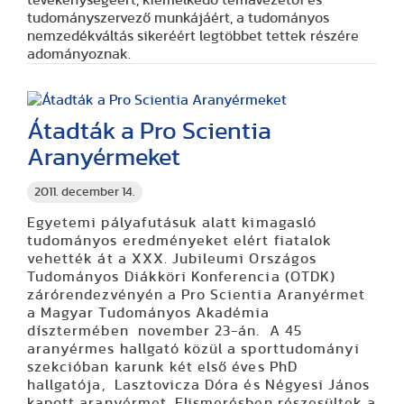
tudományszervező munkájáért, a tudományos
nemzedékváltás sikeréért legtöbbet tettek részére
adományoznak.
Átadták a Pro Scientia
Aranyérmeket
2011. december 14.
Egyetemi pályafutásuk alatt kimagasló
tudományos eredményeket elért fiatalok
vehették át a XXX. Jubileumi Országos
Tudományos Diákköri Konferencia (OTDK)
zárórendezvényén a Pro Scientia Aranyérmet
a Magyar Tudományos Akadémia
dísztermében november 23-án. A 45
aranyérmes hallgató közül a sporttudományi
szekcióban karunk két első éves PhD
hallgatója,
Lasztovicza Dóra
és
Négyesi János
kapott aranyérmet. Elismerésben részesültek a