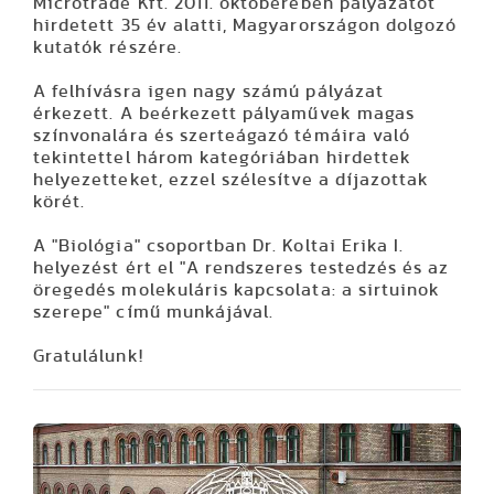
Microtrade Kft. 2011. októberében pályázatot
hirdetett 35 év alatti, Magyarországon dolgozó
kutatók részére.
A felhívásra igen nagy számú pályázat
érkezett. A beérkezett pályaművek magas
színvonalára és szerteágazó témáira való
tekintettel három kategóriában hirdettek
helyezetteket, ezzel szélesítve a díjazottak
körét.
A "Biológia" csoportban Dr. Koltai Erika I.
helyezést ért el "A rendszeres testedzés és az
öregedés molekuláris kapcsolata: a sirtuinok
szerepe" című munkájával.
Gratulálunk!