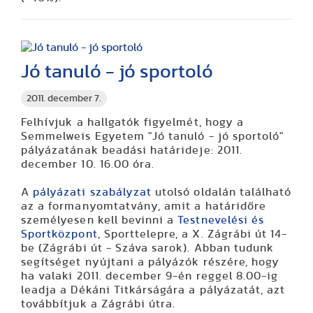
Jó tanuló - jó sportoló
2011. december 7.
Felhívjuk a hallgatók figyelmét, hogy a
Semmelweis Egyetem "Jó tanuló - jó sportoló"
pályázatának beadási határideje: 2011.
december 10. 16.00 óra.
A
pályázati szabályzat
utolsó oldalán található
az a formanyomtatvány, amit a határidőre
személyesen kell bevinni a
Testnevelési és
Sportközpont
, Sporttelepre, a X. Zágrábi út 14-
be (Zágrábi út - Száva sarok). Abban tudunk
segítséget nyújtani a pályázók részére, hogy
ha valaki 2011. december 9-én reggel 8.00-ig
leadja a Dékáni Titkárságára a pályázatát, azt
továbbítjuk a Zágrábi útra.