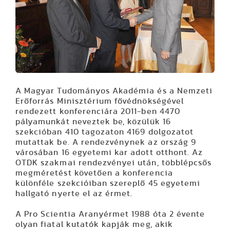
A Magyar Tudományos Akadémia és a Nemzeti
Erőforrás Minisztérium fővédnökségével
rendezett konferenciára 2011-ben 4470
pályamunkát neveztek be, közülük 16
szekcióban 410 tagozaton 4169 dolgozatot
mutattak be. A rendezvénynek az ország 9
városában 16 egyetemi kar adott otthont. Az
OTDK szakmai rendezvényei után, többlépcsős
megméretést követően a konferencia
különféle szekcióiban szereplő 45 egyetemi
hallgató nyerte el az érmet.
A Pro Scientia Aranyérmet 1988 óta 2 évente
olyan fiatal kutatók kapják meg, akik