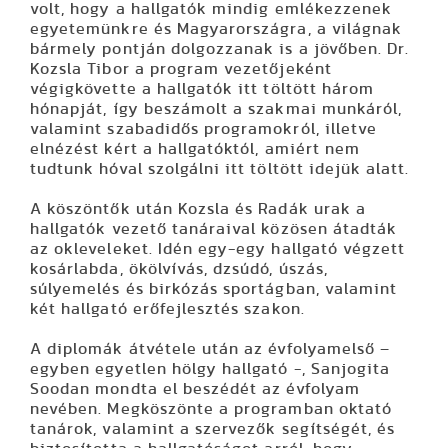
volt, hogy a hallgatók mindig emlékezzenek
egyetemünkre és Magyarországra, a világnak
bármely pontján dolgozzanak is a jövőben. Dr.
Kozsla Tibor a program vezetőjeként
végigkövette a hallgatók itt töltött három
hónapját, így beszámolt a szakmai munkáról,
valamint szabadidős programokról, illetve
elnézést kért a hallgatóktól, amiért nem
tudtunk hóval szolgálni itt töltött idejük alatt.
A köszöntők után Kozsla és Radák urak a
hallgatók vezető tanáraival közösen átadták
az okleveleket. Idén egy-egy hallgató végzett
kosárlabda, ökölvívás, dzsúdó, úszás,
súlyemelés és birkózás sportágban, valamint
két hallgató erőfejlesztés szakon.
A diplomák átvétele után az évfolyamelső –
egyben egyetlen hölgy hallgató -, Sanjogita
Soodan mondta el beszédét az évfolyam
nevében. Megköszönte a programban oktató
tanárok, valamint a szervezők segítségét, és