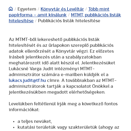
/
Egyetem
/
Könyvtár és Levéltár
/
Több mint
papírforma – amit kínálunk
/
MTMT, publikációs listák
hitelesítése
/
Publikációs listák hitelesítése
Az MTMT-ből lekereshető publikációs listák
hitelesítését és az űrlapokon szereplő publikációs
adatok ellenőrzését a Könyvtár végzi. Ez előzetes
írásbeli jelentkezés után a szabályzatokban
meghatározott idő alatt készül el. Jelentkezésüket
Lukácsné Varga Judit intézményi MTMT-
adminisztrátor számára e-mailben küldjék el a
lukacs.judit@tf.hu
címre. A továbbiakban az MTMT-
adminisztrátorok tartják a kapcsolatot Önökkel a
jelentkezésükben megadott elérhetőségeken.
Levelükben feltétlenül írják meg a következő fontos
információkat:
a teljes nevüket,
kutatási területük vagy szakterületük (ahogy az