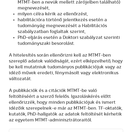
MTMT-ben a nevük mellett zárójelben található)
megnevezését,
milyen célra kérik az ellenőrzést,
habilitációra történő jelentkezés esetén a
tudományág megnevezését a Habilitációs
szabályzatban foglaltak szerint,
PhD-eljárás esetén a Doktori szabályzat szerinti
tudományszaki besorolást.
A hitelesítés során ellenőrizni kell az MTMT-ben
szereplő adatok valódiságát, ezért elképzelhető, hogy
be kell mutatniuk tudományos publikációjuk vagy az
idéző művek eredeti, fénymásolt vagy elektronikus
változatát.
A publikációk és a citációk MTMT-be való
feltöltéséért a szerző felelős. Igazoláskérés előtt
ellenőrizzék, hogy minden publikációjuk és ismert
idézőik szerepelnek-e már az MTMT-ben. TF-oktatók,
kutatók, PhD-hallgatók az adatok feltöltését kérhetik
az egyetem MTMT-adminisztrátoraitól.