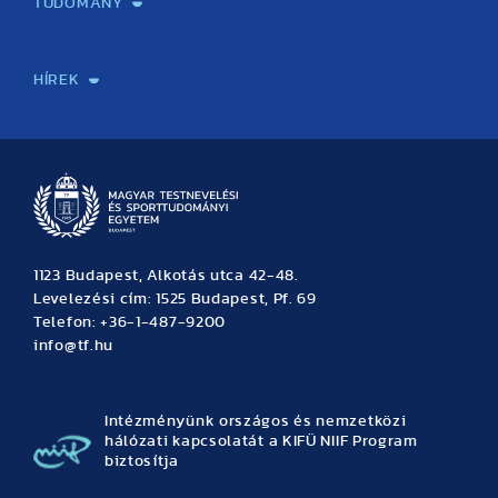
TUDOMÁNY
Sport-táplálkozástudományi Központ
Molekuláris Edzésélettani Kutató Központ
Doktori Iskola
Tudományos Iroda
Publikációk
TDK
Testnevelés, Sport, Tudomány
Habilitáció
Kutatásetika
OTDK
EKÖP
Nyári Egyetem
SPIRIT Olimpiai Tanulmányok Kutatási Központ
Kiváló Kutatási Infrastruktúra-hálózat
HÍREK
Hírek
Büszkeségeink
Hallgatói hírek
Tudományos hírek
TDK hírek
Pályázati hírek
TFSE hírek
Archívum
Eseménynaptár
1123 Budapest, Alkotás utca 42-48.
Levelezési cím: 1525 Budapest, Pf. 69
Telefon: +36-1-487-9200
info@tf.hu
Intézményünk országos és nemzetközi
hálózati kapcsolatát a KIFÜ NIIF Program
biztosítja