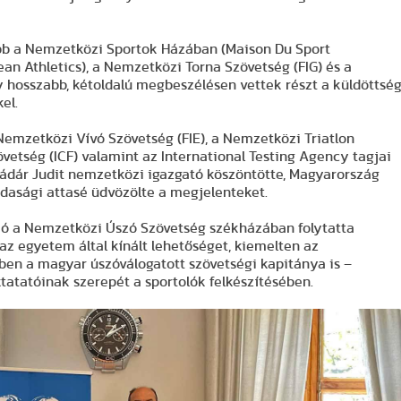
lőbb a Nemzetközi Sportok Házában (Maison Du Sport
ean Athletics), a Nemzetközi Torna Szövetség (FIG) és a
y hosszabb, kétoldalú megbeszélésen vettek részt a küldöttsé
el.
emzetközi Vívó Szövetség (FIE), a Nemzetközi Triatlon
vetség (ICF) valamint az International Testing Agency tagjai
 Kádár Judit nemzetközi igazgató köszöntötte, Magyarország
zdasági attasé üdvözölte a megjelenteket.
ció a Nemzetközi Úszó Szövetség székházában folytatta
az egyetem által kínált lehetőséget, kiemelten az
ben a magyar úszóválogatott szövetségi kapitánya is –
atatóinak szerepét a sportolók felkészítésében.