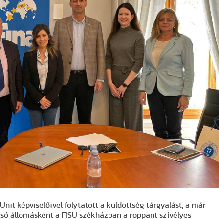
it képviselőivel folytatott a küldöttség tárgyalást, a már
olsó állomásként a FISU székházban a roppant szívélyes