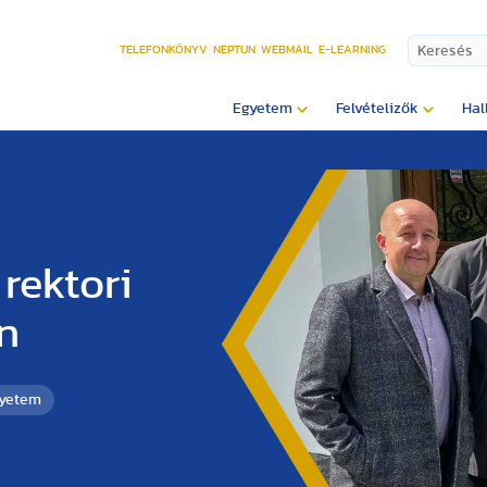
TELEFONKÖNYV
NEPTUN
WEBMAIL
E-LEARNING
Egyetem
Felvételizők
Hal
 rektori
n
gyetem