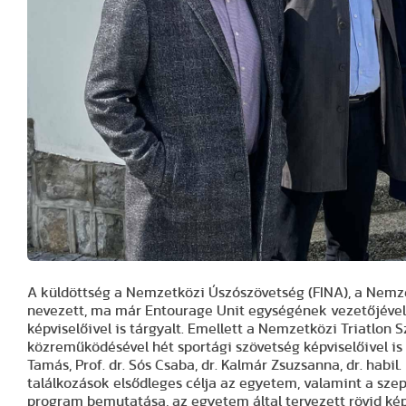
A küldöttség a Nemzetközi Úszószövetség (FINA), a Nemze
nevezett, ma már Entourage Unit egységének vezetőjével
képviselőivel is tárgyalt. Emellett a Nemzetközi Triatlon 
közreműködésével hét sportági szövetség képviselőivel is t
Tamás, Prof. dr. Sós Csaba, dr. Kalmár Zsuzsanna, dr. habil
találkozások elsődleges célja az egyetem, valamint a sz
program bemutatása, az egyetem által tervezett rövid kép