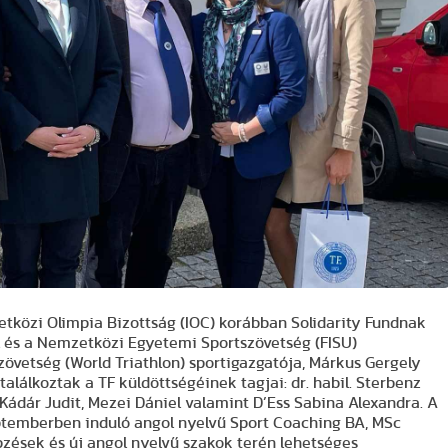
tközi Olimpia Bizottság (IOC) korábban Solidarity Fundnak
 és a Nemzetközi Egyetemi Sportszövetség (FISU)
Szövetség (World Triathlon) sportigazgatója, Márkus Gergely
alálkoztak a TF küldöttségéinek tagjai: dr. habil. Sterbenz
. Kádár Judit, Mezei Dániel valamint D’Ess Sabina Alexandra. A
eptemberben induló angol nyelvű Sport Coaching BA, MSc
zések és új angol nyelvű szakok terén lehetséges