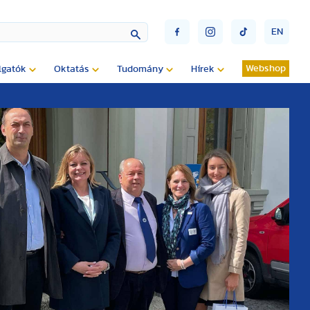
EN
Webshop
lgatók
Oktatás
Tudomány
Hírek