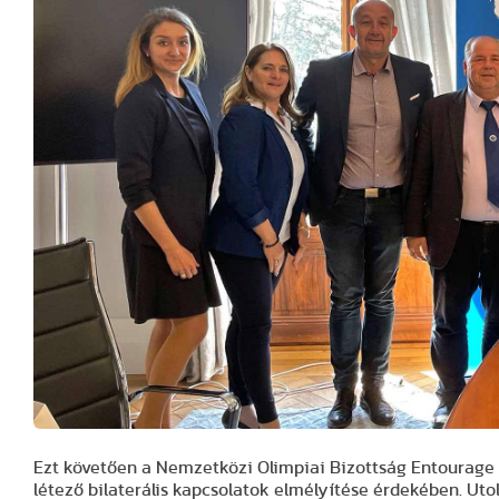
Ezt követően a Nemzetközi Olimpiai Bizottság Entourage Un
létező bilaterális kapcsolatok elmélyítése érdekében. Ut