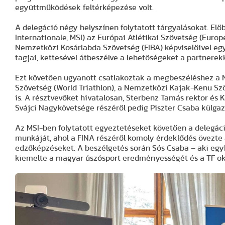
együttműködések feltérképezése volt.
A delegáció négy helyszínen folytatott tárgyalásokat. E
Internationale, MSI) az Európai Atlétikai Szövetség (Europ
Nemzetközi Kosárlabda Szövetség (FIBA) képviselőivel eg
tagjai, kettesével átbeszélve a lehetőségeket a partnerekk
Ezt követően ugyanott csatlakoztak a megbeszéléshez a N
Szövetség (World Triathlon), a Nemzetközi Kajak-Kenu Szö
is. A résztvevőket hivatalosan, Sterbenz Tamás rektor és
Svájci Nagykövetsége részéről pedig Piszter Csaba külga
Az MSI-ben folytatott egyeztetéseket követően a delegá
munkáját, ahol a FINA részéről komoly érdeklődés övezte 
edzőképzéseket. A beszélgetés során Sós Csaba – aki egy
kiemelte a magyar úszósport eredményességét és a TF okt