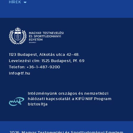
HÍREK
Hírek
Büszkeségeink
Hallgatói hírek
Tudományos hírek
TDK hírek
Pályázati hírek
TFSE hírek
Archívum
Eseménynaptár
1123 Budapest, Alkotás utca 42-48.
Levelezési cím: 1525 Budapest, Pf. 69
Telefon: +36-1-487-9200
info@tf.hu
Intézményünk országos és nemzetközi
hálózati kapcsolatát a KIFÜ NIIF Program
biztosítja
2026. Magyar Testnevelési és Sporttudományi Egyetem