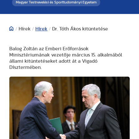
Magyar Testnevelési és Sporttudományi Egyetem
/
Hírek
/
Hírek
/
Dr. Tóth Ákos kitüntetése
Balog Zoltán az Emberi Erőforrások
Minisztériumának vezetője március 15. alkalmából
állami kitüntetéseket adott át a Vigadó
Dísztermében.