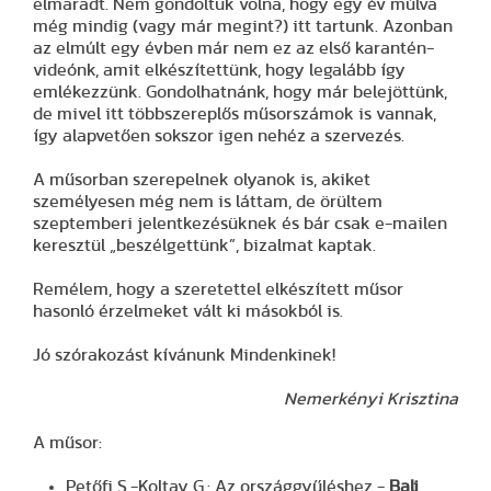
elmaradt. Nem gondoltuk volna, hogy egy év múlva
még mindig (vagy már megint?) itt tartunk. Azonban
az elmúlt egy évben már nem ez az első karantén-
videónk, amit elkészítettünk, hogy legalább így
emlékezzünk. Gondolhatnánk, hogy már belejöttünk,
de mivel itt többszereplős műsorszámok is vannak,
így alapvetően sokszor igen nehéz a szervezés.
A műsorban szerepelnek olyanok is, akiket
személyesen még nem is láttam, de örültem
szeptemberi jelentkezésüknek és bár csak e-mailen
keresztül „beszélgettünk”, bizalmat kaptak.
Remélem, hogy a szeretettel elkészített műsor
hasonló érzelmeket vált ki másokból is.
Jó szórakozást kívánunk Mindenkinek!
Nemerkényi Krisztina
A műsor:
Petőfi S.-Koltay G.: Az országgyűléshez -
Bali