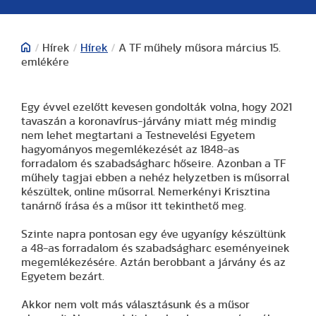
/
Hírek
/
Hírek
/
A TF műhely műsora március 15.
emlékére
Egy évvel ezelőtt kevesen gondolták volna, hogy 2021
tavaszán a koronavírus-járvány miatt még mindig
nem lehet megtartani a Testnevelési Egyetem
hagyományos megemlékezését az 1848-as
forradalom és szabadságharc hőseire. Azonban a TF
műhely tagjai ebben a nehéz helyzetben is műsorral
készültek, online műsorral. Nemerkényi Krisztina
tanárnő írása és a műsor itt tekinthető meg.
Szinte napra pontosan egy éve ugyanígy készültünk
a 48-as forradalom és szabadságharc eseményeinek
megemlékezésére. Aztán berobbant a járvány és az
Egyetem bezárt.
Akkor nem volt más választásunk és a műsor