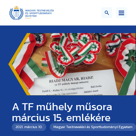
A TF műhely műsora
március 15. emlékére
2021. március 10.
Magyar Testnevelési és Sporttudományi Egyetem