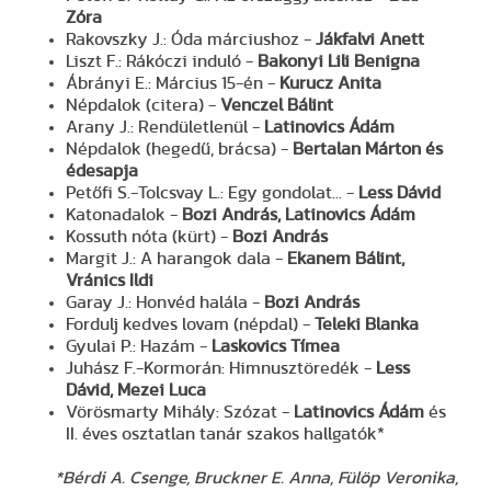
Zóra
Rakovszky J.: Óda márciushoz -
Jákfalvi Anett
Liszt F.: Rákóczi induló -
Bakonyi Lili Benigna
Ábrányi E.: Március 15-én -
Kurucz Anita
Népdalok (citera) -
Venczel Bálint
Arany J.: Rendületlenül -
Latinovics Ádám
Népdalok (hegedű, brácsa) -
Bertalan Márton és
édesapja
Petőfi S.-Tolcsvay L.: Egy gondolat... -
Less Dávid
Katonadalok -
Bozi András, Latinovics Ádám
Kossuth nóta (kürt) -
Bozi András
Margit J.: A harangok dala -
Ekanem Bálint,
Vránics Ildi
Garay J.: Honvéd halála -
Bozi András
Fordulj kedves lovam (népdal) -
Teleki Blanka
Gyulai P.: Hazám -
Laskovics Tímea
Juhász F.-Kormorán: Himnusztöredék -
Less
Dávid, Mezei Luca
Vörösmarty Mihály: Szózat -
Latinovics Ádám
és
II. éves osztatlan tanár szakos hallgatók*
*Bérdi A. Csenge, Bruckner E. Anna, Fülöp Veronika,