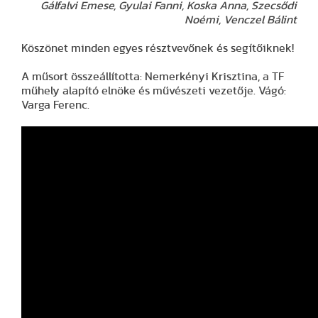
Gálfalvi Emese, Gyulai Fanni, Koska Anna, Szecsődi
Noémi, Venczel Bálint
Köszönet minden egyes résztvevőnek és segítőiknek!
A műsort összeállította: Nemerkényi Krisztina, a TF
műhely alapító elnöke és művészeti vezetője. Vágó:
Varga Ferenc.