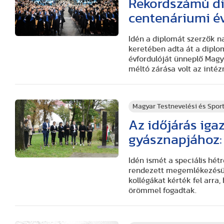
Rekordszámú dip
centenáriumi é
Idén a diplomát szerzők 
keretében adta át a diplo
évfordulóját ünneplő Mag
méltó zárása volt az int
Magyar Testnevelési és Spo
Az időjárás iga
gyásznapjához: 
Idén ismét a speciális hét
rendezett megemlékezésün
kollégákat kérték fel arr
örömmel fogadtak.