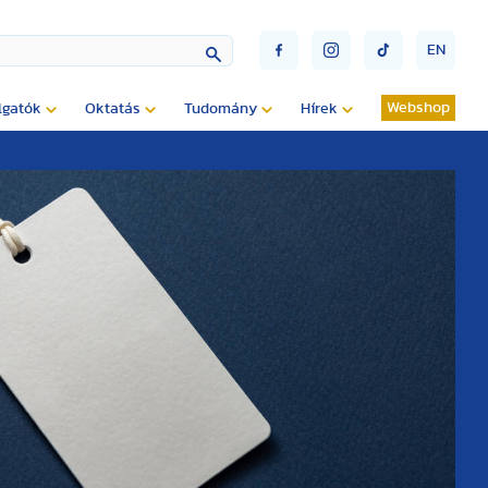
EN
Webshop
lgatók
Oktatás
Tudomány
Hírek