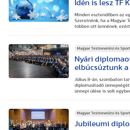
Idén is lesz TF
Minden esztendőben az eg
Szeretnénk, ha a Magyar T
többen ott lennének, ezér
Magyar Testnevelési és Spo
Nyári diplomao
elbúcsúztunk a
Július 8-án, szombaton ta
diplomaátadó ünnepségét
ünnepi ülése is volt egybe
Magyar Testnevelési és Spo
Jubileumi dipl