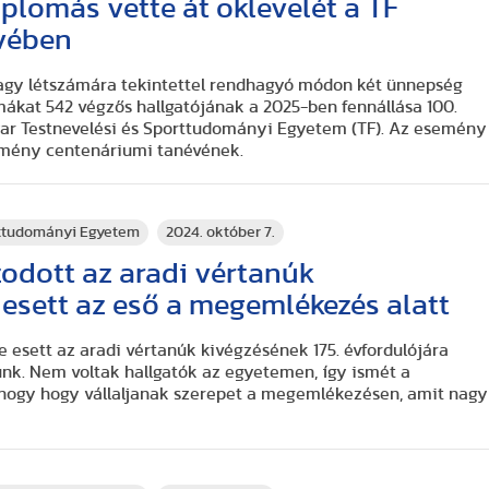
lomás vette át oklevelét a TF
vében
nagy létszámára tekintettel rendhagyó módon két ünnepség
mákat 542 végzős hallgatójának a 2025-ben fennállása 100.
yar Testnevelési és Sporttudományi Egyetem (TF). Az esemény
ézmény centenáriumi tanévének.
rttudományi Egyetem
2024. október 7.
zodott az aradi vértanúk
esett az eső a megemlékezés alatt
re esett az aradi vértanúk kivégzésének 175. évfordulójára
k. Nem voltak hallgatók az egyetemen, így ismét a
a, hogy hogy vállaljanak szerepet a megemlékezésen, amit nagy