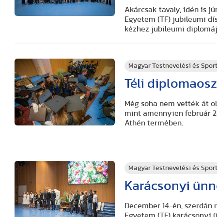
Akárcsak tavaly, idén is j
Egyetem (TF) jubileumi dí
kézhez jubileumi diplomáj
Magyar Testnevelési és Spo
Téli diplomaos
Még soha nem vették át ol
mint amennyien február 2
Athén termében.
Magyar Testnevelési és Spo
Karácsonyi ünn
December 14-én, szerdán 
Egyetem (TF) karácsonyi 