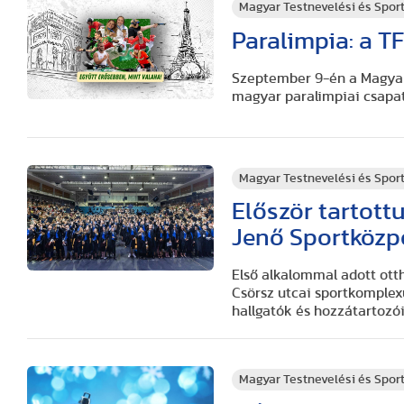
Magyar Testnevelési és Spo
Paralimpia: a T
Szeptember 9-én a Magyar
magyar paralimpiai csapa
Magyar Testnevelési és Spo
Először tartott
Jenő Sportköz
Első alkalommal adott ott
Csörsz utcai sportkomple
hallgatók és hozzátartozói
Magyar Testnevelési és Spo