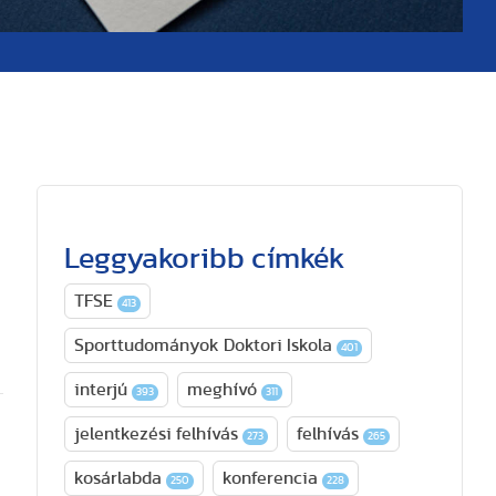
Leggyakoribb címkék
TFSE
413
Sporttudományok Doktori Iskola
401
interjú
meghívó
393
311
jelentkezési felhívás
felhívás
273
265
kosárlabda
konferencia
250
228