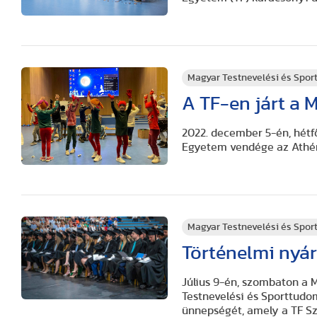
Magyar Testnevelési és Spo
A TF-en járt a 
2022. december 5-én, hétf
Egyetem vendége az Athé
Magyar Testnevelési és Spo
Történelmi nyá
Július 9-én, szombaton a 
Testnevelési és Sporttudo
ünnepségét, amely a TF S