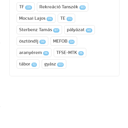
TF
Rekreáció Tanszék
226
183
Mocsai Lajos
TE
176
173
a
Sterbenz Tamás
pályázat
167
140
ösztöndíj
MEFOB
139
124
aranyérem
TFSE-MTK
116
115
tábor
gyász
112
103