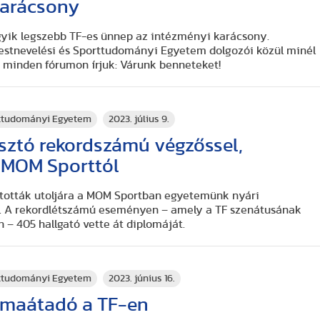
 Karácsony
yik legszebb TF-es ünnep az intézményi karácsony.
estnevelési és Sporttudományi Egyetem dolgozói közül minél
t minden fórumon írjuk: Várunk benneteket!
rttudományi Egyetem
2023. július 9.
sztó rekordszámú végzőssel,
 MOM Sporttól
rtották utoljára a MOM Sportban egyetemünk nyári
. A rekordlétszámú eseményen – amely a TF szenátusának
n – 405 hallgató vette át diplomáját.
rttudományi Egyetem
2023. június 16.
omaátadó a TF-en