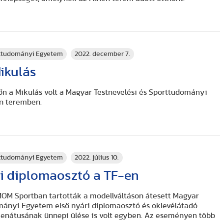
rttudományi Egyetem
2022. december 7.
Mikulás
őn a Mikulás volt a Magyar Testnevelési és Sporttudományi
n teremben.
rttudományi Egyetem
2022. július 10.
ri diplomaosztó a TF-en
MOM Sportban tartották a modellváltáson átesett Magyar
mányi Egyetem első nyári diplomaosztó és oklevélátadó
zenátusának ünnepi ülése is volt egyben. Az eseményen több