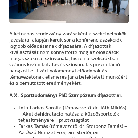
A kétnapos rendezvény zárásaként a szekcióelnökök
javaslatai alapján került sor a konferenciaszekciók
legjobb előadásainak díjazására. A díjazottak
kiválasztását nem könnyítette meg az előadások
magas szakmai színvonala, hiszen a szekciókban
számos kiváló kutatás és színvonalas prezentáció
hangzott el. Ezért valamennyi előadónak és
témavezetőnek elismerés jár a befektetett munkáért
és a bemutatott eredményekért.
A XI. Sporttudományi PhD Szimpózium díjazottjai:
Tóth-Farkas Sarolta (témavezető: dr. Tóth Miklós)
– Akut dehidratáció hatása a küzdősportolók
teljesítményére – pilotvizsgálat
Farkas Tamás (témavezető: dr. Sterbenz Tamás) –
Az Úszó Nemzet Program stratégiai