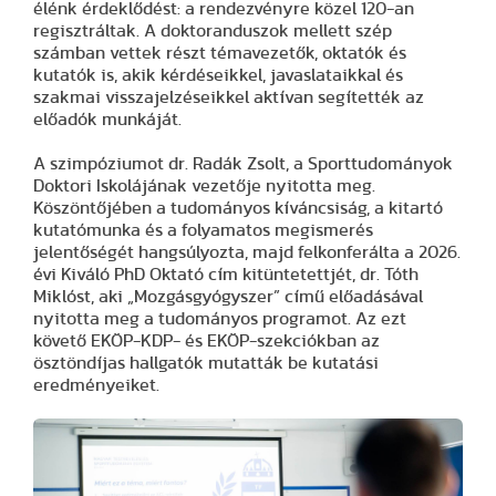
élénk érdeklődést: a rendezvényre közel 120-an
regisztráltak. A doktoranduszok mellett szép
számban vettek részt témavezetők, oktatók és
kutatók is, akik kérdéseikkel, javaslataikkal és
szakmai visszajelzéseikkel aktívan segítették az
előadók munkáját.
A szimpóziumot dr. Radák Zsolt, a Sporttudományok
Doktori Iskolájának vezetője nyitotta meg.
Köszöntőjében a tudományos kíváncsiság, a kitartó
kutatómunka és a folyamatos megismerés
jelentőségét hangsúlyozta, majd felkonferálta a 2026.
évi Kiváló PhD Oktató cím kitüntetettjét, dr. Tóth
Miklóst, aki „Mozgásgyógyszer” című előadásával
nyitotta meg a tudományos programot. Az ezt
követő EKÖP-KDP- és EKÖP-szekciókban az
ösztöndíjas hallgatók mutatták be kutatási
eredményeiket.