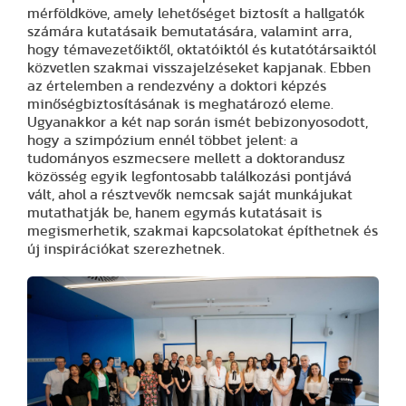
mérföldköve, amely lehetőséget biztosít a hallgatók
számára kutatásaik bemutatására, valamint arra,
hogy témavezetőiktől, oktatóiktól és kutatótársaiktól
közvetlen szakmai visszajelzéseket kapjanak. Ebben
az értelemben a rendezvény a doktori képzés
minőségbiztosításának is meghatározó eleme.
Ugyanakkor a két nap során ismét bebizonyosodott,
hogy a szimpózium ennél többet jelent: a
tudományos eszmecsere mellett a doktorandusz
közösség egyik legfontosabb találkozási pontjává
vált, ahol a résztvevők nemcsak saját munkájukat
mutathatják be, hanem egymás kutatásait is
megismerhetik, szakmai kapcsolatokat építhetnek és
új inspirációkat szerezhetnek.