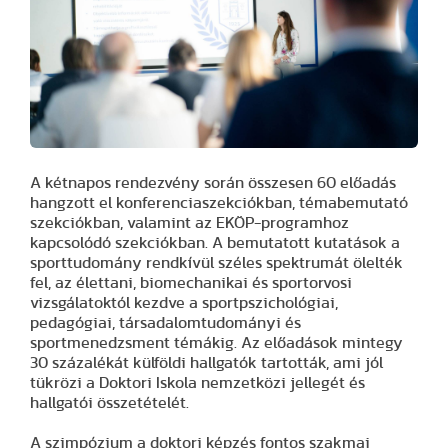
A kétnapos rendezvény során összesen 60 előadás
hangzott el konferenciaszekciókban, témabemutató
szekciókban, valamint az EKÖP-programhoz
kapcsolódó szekciókban. A bemutatott kutatások a
sporttudomány rendkívül széles spektrumát ölelték
fel, az élettani, biomechanikai és sportorvosi
vizsgálatoktól kezdve a sportpszichológiai,
pedagógiai, társadalomtudományi és
sportmenedzsment témákig. Az előadások mintegy
30 százalékát külföldi hallgatók tartották, ami jól
tükrözi a Doktori Iskola nemzetközi jellegét és
hallgatói összetételét.
A szimpózium a doktori képzés fontos szakmai