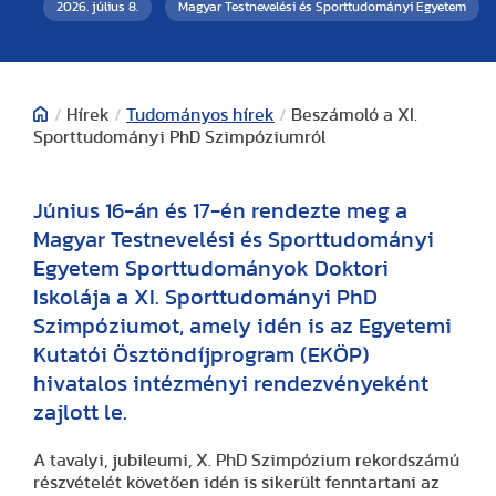
2026. július 8.
Magyar Testnevelési és Sporttudományi Egyetem
/
Hírek
/
Tudományos hírek
/
Beszámoló a XI.
Sporttudományi PhD Szimpóziumról
Június 16-án és 17-én rendezte meg a
Magyar Testnevelési és Sporttudományi
Egyetem Sporttudományok Doktori
Iskolája a XI. Sporttudományi PhD
Szimpóziumot, amely idén is az Egyetemi
Kutatói Ösztöndíjprogram (EKÖP)
hivatalos intézményi rendezvényeként
zajlott le.
A tavalyi, jubileumi, X. PhD Szimpózium rekordszámú
részvételét követően idén is sikerült fenntartani az