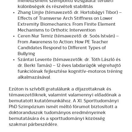
menedzsment szempontú vizsgálata: területi
különbségek és részvételi stabilitás
Zhang Linjie (témavezető: dr. Hortobágyi Tibor) –
Effects of Transverse Arch Stiffness on Lower
Extremity Biomechanics: From Finite Element
Mechanisms to Orthotic Intervention
Ceren Nur Temiz (témavezető: dr. Soós István) –
From Awareness to Action: How PE Teacher
Candidates Respond to Different Types of
Bullying
Szántai Levente (témavezetők: dr. Tóth László és
dr. Berki Tamás) – 12 éves labdarúgók végrehajtó
funkcióinak fejlesztése kognitív-motoros tréning
alkalmazásával
Ezúton is szívből gratulálunk a díjazottaknak és
témavezetőiknek, valamint valamennyi előadónak a
bemutatott kutatómunkához. A XI. Sporttudományi
PhD Szimpózium ismét méltó fórumot biztosított a
doktoranduszok tudományos eredményeinek
bemutatására és a sporttudományi közösség
szakmai párbeszédére.