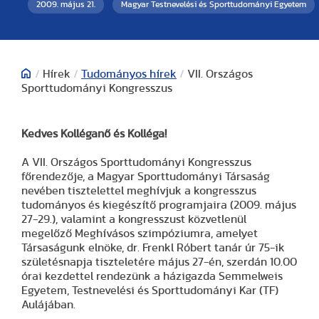
2009. május 21.
Magyar Testnevelési és Sporttudományi Egyetem
/
Hírek
/
Tudományos hírek
/
VII. Országos
Sporttudományi Kongresszus
Kedves Kolléganő és Kolléga!
A VII. Országos Sporttudományi Kongresszus
főrendezője, a Magyar Sporttudományi Társaság
nevében tisztelettel meghívjuk a kongresszus
tudományos és kiegészítő programjaira (2009. május
27-29.), valamint a kongresszust közvetlenül
megelőző Meghívásos szimpóziumra, amelyet
Társaságunk elnöke, dr. Frenkl Róbert tanár úr 75-ik
születésnapja tiszteletére május 27-én, szerdán 10.00
órai kezdettel rendezünk a házigazda Semmelweis
Egyetem, Testnevelési és Sporttudományi Kar (TF)
Aulájában.