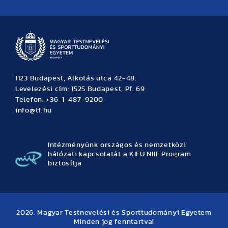
Hírek
Büszkeségeink
Hallgatói hírek
Tudományos hírek
TDK hírek
Pályázati hírek
TFSE hírek
Archívum
Eseménynaptár
1123 Budapest, Alkotás utca 42-48.
Levelezési cím: 1525 Budapest, Pf. 69
Telefon: +36-1-487-9200
info@tf.hu
Intézményünk országos és nemzetközi
hálózati kapcsolatát a KIFÜ NIIF Program
biztosítja
2026. Magyar Testnevelési és Sporttudományi Egyetem
Minden jog fenntartva!